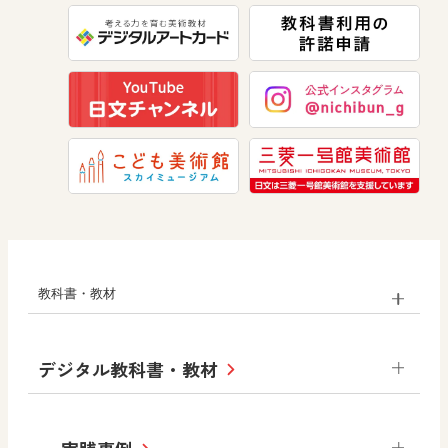
美術
道徳
教科書・教材
小学校
デジタル教科書・教材
社会
算数
図画工作
道徳
令和6年度版小学校・