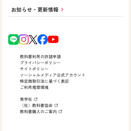
社長メッセージ
日文の取り組み
小・中学校 道徳
お知らせ・更新情報
会社概要
沿革
使ってみよう！
どうとくのひろば
日文の社会貢献活動
ずがこうさくの教科書
どうする？とくだ先生！
日本文教出版株式会社行動計画
図画工作科でのICT活用アイデア
ーマンガで考える道徳教育
次世代育成支援行動計画
読み物プラス
どうする？とくだ先生！2
個人番号および特定個人情報の
連載終了
ーマンガで考える道徳教育
教科書利用の許諾申請
適正な取扱いに関する基本方針
プライバシーポリシー
サイトポリシー
小・中学校 社会
採用情報
ソーシャルメディア公式アカウント
特定商取引法に基づく表記
社会科NAVI
ご利用推奨環境
FAQ・お問い合わせ
マンガでわかる社会科授業！
秀学社
社会科NAVIプラス
お知らせ・更新情報
（社）教科書協会
教科書購入のご案内
算数・中学校 数学
ROOT