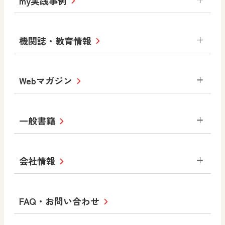
my実践事例
令和7年度版中学校 デジタル教科書
中学校
サポートサイト
小学校
令和3年度版中学校 デジタル教科書・
社会 地理
社会 歴史
社会 公民
機関誌・教育情報
教材サポートサイト
書写（国語）
社会
算数
数学
美術
道徳
デジタルアートカード
生活
総合
図画工作
教科全般
Webマガジン
高等学校
色彩入門
道徳
体育
教育情報
MOVE
美術／工芸
情報
ABCシリーズ
その他の教育資料
まなびと
中学校
一般書籍
拡大教科書
ICT活用集
まなびとプラス
学び！と美術
学び！と道徳
社会 地理
社会 歴史
社会 公民
セミナー情報
研究会情報
学び！と道徳2
学び！と社会2
美術
道徳
指導用図書
教材・副読本
図画工作・美術
会社情報
お役立ちツール
学び！と地理
学び！と公民
一般図書
文科省刊行物
形 forme
高等学校
教科書・指導書等の訂正のご案内
学び！と人権
学び！と共生社会
大学・短大テキスト
十人虹色〜「違う」の楽しみかた〜
私たちの志 ―
ロゴマークについて
FAQ・お問い合わせ
美術／工芸
情報
児童・生徒のための
学び！とESD
学び！とPBL
Purpose
図工のみかた
高校教科書×美術館
学習支援コンテンツ
学び！とICT