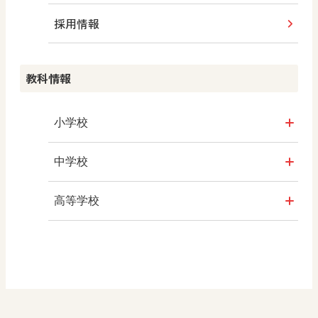
採用情報
教科情報
小学校
社会
中学校
算数
社会 地理
高等学校
図画工作
社会 歴史
美術／工芸
道徳
社会 公民
情報
数学