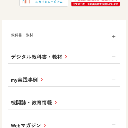
教科書・教材
小学校
デジタル教科書・教材
社会
算数
図画工作
道徳
令和6年度版小学校・
my実践事例
令和7年度版中学校 デジタル教科書
中学校
サポートサイト
小学校
令和3年度版中学校 デジタル教科書・
社会 地理
社会 歴史
社会 公民
機関誌・教育情報
教材サポートサイト
書写（国語）
社会
算数
数学
美術
道徳
デジタルアートカード
生活
総合
図画工作
教科全般
Webマガジン
高等学校
色彩入門