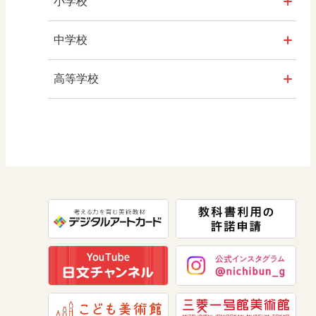
小学校
社会
中学校
算数
社会 地理
高等学校
図画工作
社会 歴史
美術／工芸
道徳
社会 公民
情報
数学
美術
道徳