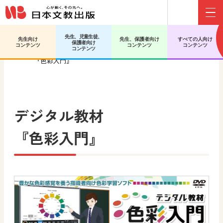
Menu
先生、児童生徒、
先生向け
先生、保護者向け
すべての人向け
保護者向け
日文HOME
デジタル教科書・教材
デジタル教材
コンテンツ
コンテンツ
コンテンツ
コンテンツ
『色彩入門』
デジタル教材
『色彩入門』