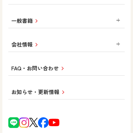
道徳
体育
教育情報
MOVE
美術／工芸
情報
ABCシリーズ
その他の教育資料
まなびと
中学校
一般書籍
拡大教科書
ICT活用集
まなびとプラス
学び！と美術
学び！と道徳
社会 地理
社会 歴史
社会 公民
セミナー情報
研究会情報
学び！と道徳2
学び！と社会2
美術
道徳
指導用図書
教材・副読本
図画工作・美術
会社情報
お役立ちツール
学び！と地理
学び！と公民
一般図書
文科省刊行物
形 forme
高等学校
教科書・指導書等の訂正のご案内
学び！と人権
学び！と共生社会
大学・短大テキスト
十人虹色〜「違う」の楽しみかた〜
私たちの志 ―
ロゴマークについて
FAQ・お問い合わせ
美術／工芸
情報
児童・生徒のための
学び！とESD
学び！とPBL
Purpose
図工のみかた
高校教科書×美術館
学習支援コンテンツ
学び！とICT
社長メッセージ
日文の取り組み
小・中学校 道徳
お知らせ・更新情報
会社概要
沿革
使ってみよう！
どうとくのひろば
日文の社会貢献活動
ずがこうさくの教科書
どうする？とくだ先生！
日本文教出版株式会社行動計画
図画工作科でのICT活用アイデア
ーマンガで考える道徳教育
次世代育成支援行動計画
読み物プラス
どうする？とくだ先生！2