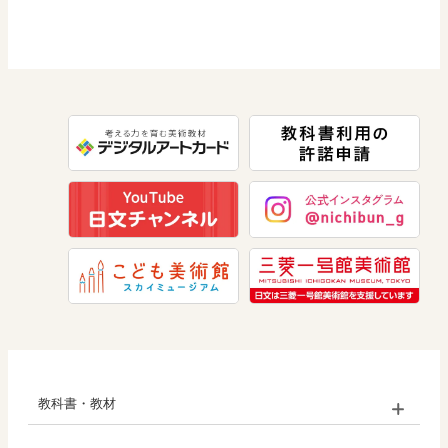
教科書・教材