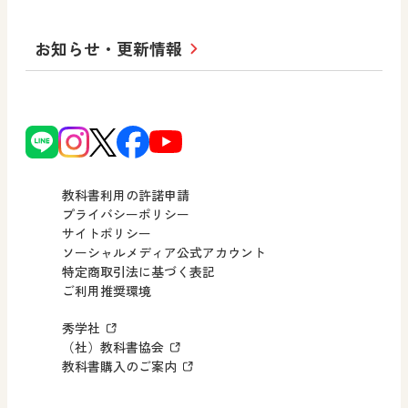
学び！とICT
社長メッセージ
日文の取り組み
小・中学校 道徳
お知らせ・更新情報
会社概要
沿革
使ってみよう！
どうとくのひろば
日文の社会貢献活動
ずがこうさくの教科書
どうする？とくだ先生！
日本文教出版株式会社行動計画
図画工作科でのICT活用アイデア
ーマンガで考える道徳教育
次世代育成支援行動計画
読み物プラス
どうする？とくだ先生！2
個人番号および特定個人情報の
連載終了
ーマンガで考える道徳教育
教科書利用の許諾申請
適正な取扱いに関する基本方針
プライバシーポリシー
サイトポリシー
小・中学校 社会
採用情報
ソーシャルメディア公式アカウント
特定商取引法に基づく表記
社会科NAVI
ご利用推奨環境
FAQ・お問い合わせ
マンガでわかる社会科授業！
秀学社
社会科NAVIプラス
お知らせ・更新情報
（社）教科書協会
教科書購入のご案内
算数・中学校 数学