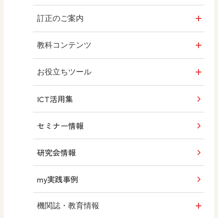
教師用指導書
訂正のご案内
拡大教科書
令和7年度版 教科書
教科コンテンツ
デジタル教科書・教材
Q&A質問投稿フォーム
お役立ちツール
ICT活用集
教科書QRコンテンツ
みんなの社会科フォトギャラリー
セミナー情報
学習指導要領 新旧対照表
研究会情報
my実践事例
機関誌・教育情報