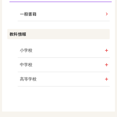
学び！と共生社会
一般書籍
学び！とESD
教科情報
学び！とPBL
学び！とICT
小学校
社会
中学校
算数
社会 地理
高等学校
図画工作
社会 歴史
美術／工芸
道徳
社会 公民
情報