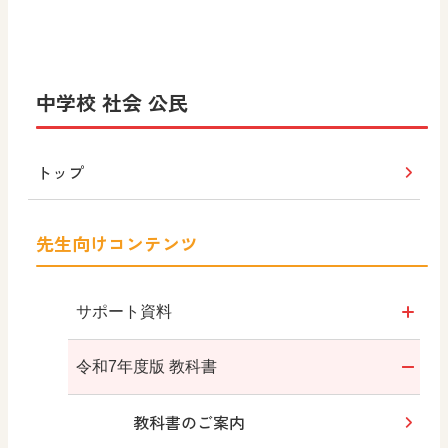
中学校 社会 公民
トップ
先生向けコンテンツ
サポート資料
令和7年度版
令和7年度版 教科書
年間指導計画案・評価規準
教科書のご案内