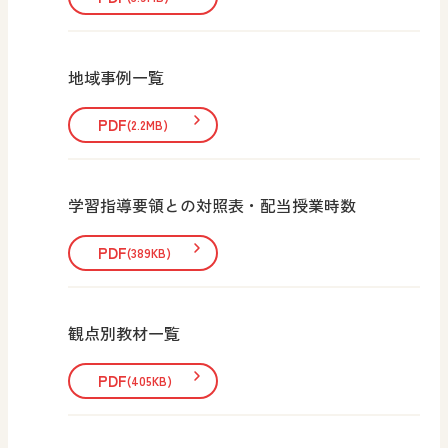
地域事例一覧
PDF
(2.2MB)
学習指導要領との対照表・配当授業時数
PDF
(389KB)
観点別教材一覧
PDF
(405KB)