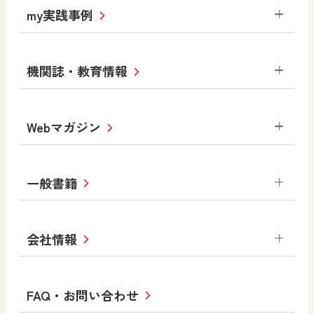
道徳
令和6年度版小学校・
my実践事例
令和7年度版中学校 デジタル教科書
中学校
サポートサイト
小学校
令和3年度版中学校 デジタル教科書・
社会 地理
社会 歴史
社会 公民
機関誌・教育情報
教材サポートサイト
書写（国語）
社会
算数
数学
美術
道徳
デジタルアートカード
生活
総合
図画工作
教科全般
Webマガジン
高等学校
色彩入門
道徳
体育
教育情報
MOVE
美術／工芸
情報
ABCシリーズ
その他の教育資料
まなびと
中学校
一般書籍
拡大教科書
ICT活用集
まなびとプラス
学び！と美術
学び！と道徳
社会 地理
社会 歴史
社会 公民
セミナー情報
研究会情報
学び！と道徳2
学び！と社会2
美術
道徳
指導用図書
教材・副読本
図画工作・美術
会社情報
お役立ちツール
学び！と地理
学び！と公民
一般図書
文科省刊行物
形 forme
高等学校
教科書・指導書等の訂正のご案内
学び！と人権
学び！と共生社会
大学・短大テキスト
十人虹色〜「違う」の楽しみかた〜
私たちの志 ―
ロゴマークについて
FAQ・お問い合わせ
美術／工芸
情報
児童・生徒のための
学び！とESD
学び！とPBL
Purpose
図工のみかた
高校教科書×美術館
学習支援コンテンツ