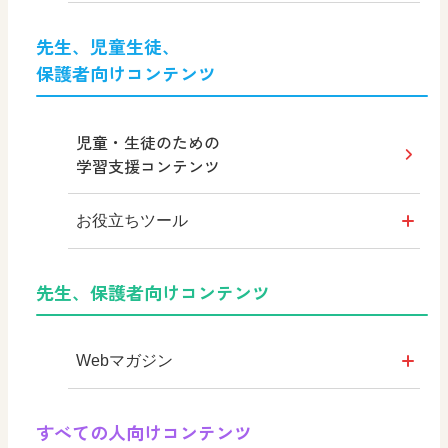
社会科NAVI
先生、児童生徒、
保護者向けコンテンツ
社会科NAVIプラス
MOVE
児童・生徒のための
学習支援コンテンツ
ABCシリーズ
お役立ちツール
その他の教育資料
シンキングツール
先生、保護者向けコンテンツ
教育情報
日文オリジナルイラスト集
つなぐ つながる ICT
Webマガジン
まなびとプラス
学び！と公民
すべての人向けコンテンツ