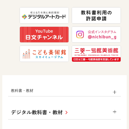
数学
美術
道徳
教科書・教材
小学校
デジタル教科書・教材
社会
算数
図画工作