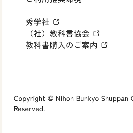
マンガでわかる社会科授
秀学社
社会科NAVIプラス
お知らせ・更新情報
（社）教科書協会
教科書購入のご案内
算数・中学校 数学
ROOT
全
査
Copyright © Nihon Bunkyo Shuppan Co
ン
Reserved.
算数授業のススメ