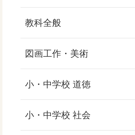
教科全般
教育情報
図画工作・美術
MOVE
形 forme
小・中学校 道徳
ABCシリーズ
十人虹色 ～「違う」
どうとくのひろば
小・中学校 社会