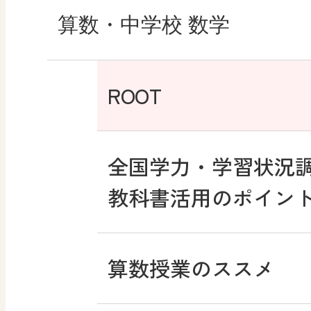
その他の教育資料
図工のみかた
どうする？とくだ先
社会科NAVI
算数・中学校 数学
―マンガで考える道
まなびとプラス
高校教科書×美術館
マンガでわかる社会
ROOT
どうする？とくだ先生
―マンガで考える道
ABCシリーズ
社会科NAVIプラス
全国学力・学習状況
つなぐ つながる ICT
教科書活用のポイン
ABCシリーズ
その他の教育資料
ABCシリーズ
算数授業のススメ
その他の教育資料
その他の教育資料
まなびとプラス