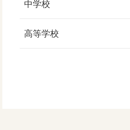
社会
中学校
算数
社会 地理
高等学校
図画工作
社会 歴史
美術／工芸
社会 公民
道徳
情報
数学