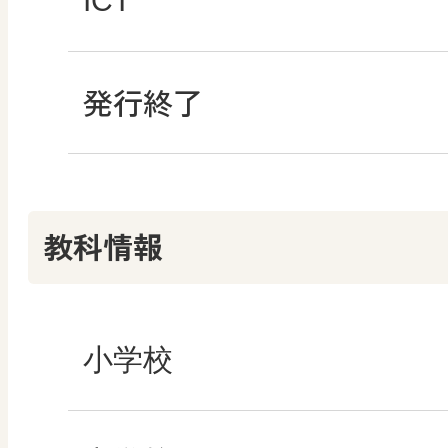
ICT
発行終了
情報科プラス
つなぐ つながる ICT
その他の教育資料
その他の教育資料
教科情報
小学校