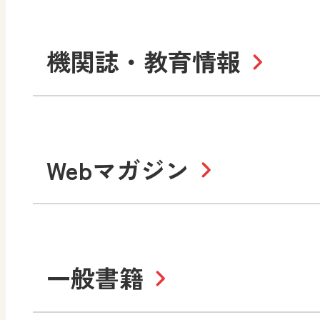
社会 地理
社会 歴史
令和3年度版中学校 デジ
小学校
機関誌・教育情報
教材サポートサイト
数学
美術
書写（国語）
社会
デジタルアートカード
教科全般
高等学校
Webマガジン
色彩入門
生活
総合
教育情報
MO
美術／工芸
情報
道徳
体育
ABCシリーズ
そ
まなびと
一般書籍
拡大教科書
IC
中学校
まなびとプラス
学び！と美術
学