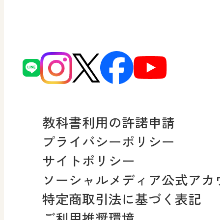
ずがこうさくの教科書
日文の社会貢献活動
どうとくのひろば
図画工作科でのICT活用ア
日本文教出版株式会社行
どうする？とくだ先生！
ーマンガで考える道徳教
読み物プラス
次世代育成支援行動計画
どうする？とくだ先生！2
連載終了
個人番号および特定個人
ーマンガで考える道徳教
教科書利用の許諾申請
適正な取扱いに関する基
プライバシーポリシー
採用情報
サイトポリシー
小・中学校 社会
ソーシャルメディア公式アカ
社会科NAVI
特定商取引法に基づく表記
FAQ・お問い合わせ
ご利用推奨環境