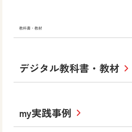
教科書・教材
小学校
デジタル教科書・教材
社会
算数
道徳
令和6年度版小学校・
my実践事例
令和7年度版中学校 デジ
中学校
サポートサイト