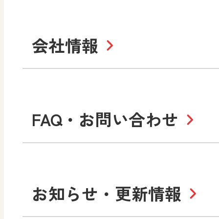
セミナー情報
研
社会 地理
社会 歴史
学び！と道徳2
学
図画工作・美術
指導用図書
教
お役立ちツール
美術
道徳
会社情報
学び！と地理
学
形 forme
一般図書
文
教科書・指導書等の訂正
学び！と人権
学
高等学校
十人虹色〜「違う」の楽
大学・短大テキスト
児童・生徒のための
私たちの志 ―
ロ
FAQ・お問い合わせ
学習支援コンテンツ
学び！とESD
学び
美術／工芸
情報
図工のみかた
高
Purpose
学び！とICT
社長メッセージ
日
お知らせ・更新情報
会社概要
沿
小・中学校 道徳
使ってみよう！