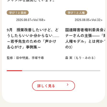
学び！と美術
学び！と人権
2026.08.07
<Vol.168>
2026.08.05
<Vol.32>
9月 授業改善したいけど、ど
国連障害者権利委員会
うしたらいいか分からない……
ナーさんの主張――「
～若手先生のための「声かけ
人権モデル」とは何か
＆心がけ」事例集～
の3）
監修：田中明美、手塚千尋
森 実（もり・みのる）
詳しく見る