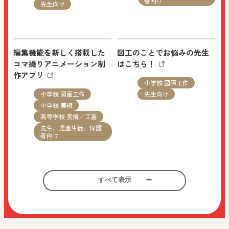
者向け
先生向け
2026.08.05
機関誌・教育情報
小学校 社会
先生向け
編集機能を新しく搭載した
図工のことでお悩みの先生
その他の教育資料：No.116「楽しい学びdeクラス
コマ撮りアニメーション制
はこちら！
をつくる vol.11」を追加しました。
作アプリ
小学校 図画工作
小学校 図画工作
先生向け
中学校 美術
NEW
高等学校 美術／工芸
2026.08.03
先生、児童生徒、保護
お知らせ
すべての人向け
者向け
日文公式LINEを開設しました。日文公式LINEで
は、実践事例や教科書・指導書の活用方法など授
すべて表示
ご家庭などでの学習にご活
考える力を育む美術鑑賞教
業に役立つ最新情報をお届けします。ぜひ友だち
用ください！
材
追加をよろしくお願いいたします。
教科全般
小学校 社会
先生、児童生徒、保護
小学校 図画工作