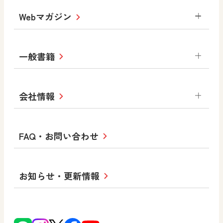
デジタルアートカード
生活
総合
図画工作
教科全般
Webマガジン
高等学校
色彩入門
道徳
体育
教育情報
MOVE
美術／工芸
情報
ABCシリーズ
その他の教育資料
まなびと
中学校
一般書籍
拡大教科書
ICT活用集
まなびとプラス
学び！と美術
学び！と道徳
社会 地理
社会 歴史
社会 公民
セミナー情報
研究会情報
学び！と道徳2
学び！と社会2
美術
道徳
指導用図書
教材・副読本
図画工作・美術
会社情報
お役立ちツール
学び！と地理
学び！と公民
一般図書
文科省刊行物
形 forme
高等学校
教科書・指導書等の訂正のご案内
学び！と人権
学び！と共生社会
大学・短大テキスト
十人虹色〜「違う」の楽しみかた〜
私たちの志 ―
ロゴマークについて
FAQ・お問い合わせ
美術／工芸
情報
児童・生徒のための
学び！とESD
学び！とPBL
Purpose
図工のみかた
高校教科書×美術館
学習支援コンテンツ
学び！とICT
社長メッセージ
日文の取り組み
小・中学校 道徳
お知らせ・更新情報
会社概要
沿革
使ってみよう！
どうとくのひろば
日文の社会貢献活動
ずがこうさくの教科書
どうする？とくだ先生！
日本文教出版株式会社行動計画
図画工作科でのICT活用アイデア
ーマンガで考える道徳教育