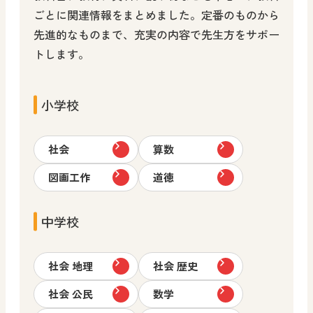
高等学校 美術／工芸
ごとに関連情報をまとめました。定番のものから
すべての人向け
先進的なものまで、充実の内容で先生方をサポー
トします。
小学校
社会
算数
図画工作
道徳
中学校
社会 地理
社会 歴史
社会 公民
数学