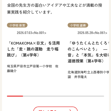
全国の先生方の面白いアイデアや工夫などが満載の授
業実践を紹介しています｡
小学校 体育
小学校 道徳
2026.07.03
<No.001>
2026.05.28
<No.061>
「KOMAKOMA×日文」を活用
「ゆうたくんとたくろ
した「走・跳の運動 走り幅
のこんぺいとう」 ―
跳び」（第4学年）
音」と「本気」を大切
道徳授業（第4学年）
埼玉県戸田市立戸田第一小学校 佐
藤陽介
北海道別海町立上西春別小学
諭 井手隆太