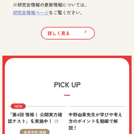
※研究会情報の更新情報については、
小学校 図画工作
研究会情報ページ
をご覧ください。
中学校 美術
高等学校 美術／工芸
先生、保護者向け
詳しく見る
まなびと：「学び！と美術」Vol.168 “9月 授業改
善したいけど、どうしたらいいか分からない……
～若手先生のための「声かけ＆心がけ」事例集～”
を追加しました。
PICK UP
NEW
2026.08.07
特設サイト
小学校 図画工作
先生、保護者向け
「第4回 情報Ⅰ 公開実力確
中野由章先生が学びや考え
認テスト」を実施中！
方のポイントを動画で解
説！
図画工作科ブログ「図工のみかた」：「The Work
高等学校 情報