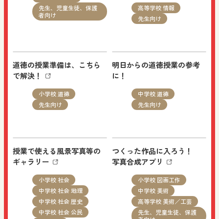
of Wonder みかたをかえるプログラミング」
先生、児童生徒、保護
高等学校 情報
者向け
先生向け
Phase059 “２つの「やさしさ」 〜いたばしブリッ
ヂングで起こっていること〜” を追加しました。
道徳の授業準備は、こちら
明日からの道徳授業の参考
で解決！
に！
NEW
2026.08.05
小学校 道徳
中学校 道徳
Webマガジン
小学校 社会
先生向け
先生向け
中学校 社会 歴史
先生、保護者向け
授業で使える風景写真等の
つくった作品に入ろう！
まなびと：「学び！と人権」Vol.32 “国連障害者権
ギャラリー
写真合成アプリ
利委員会とデグナーさんの主張――「障害の人権
小学校 社会
小学校 図画工作
モデル」とは何か？（その3）” を追加しました。
中学校 社会 地理
中学校 美術
中学校 社会 歴史
高等学校 美術／工芸
中学校 社会 公民
先生、児童生徒、保護
NEW