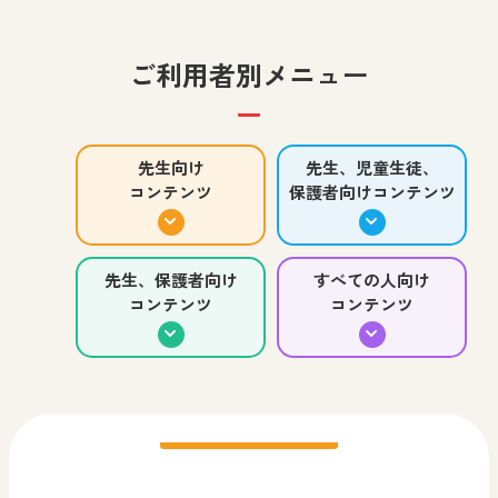
者向け
中学校 社会 歴史
NEW
中学校 美術
2026.08.03
教科書・教材
セミナー情報
ご利用者別メニュー
高等学校 美術／工芸
先生、児童生徒、保護
小学校 社会
先生向け
者向け
10/3（土）「先生のための教育実践セミナー in 九
先生向け
先生、児童生徒、
州 社会科のみかた 国際化時代を見据えた社会
コンテンツ
保護者向けコンテンツ
コマ撮りアニメーション制
コマ撮りアニメの世界を広
科指導の提案」を開催します。定員および締切が
作アプリ
げよう！
ございますのでお早めにお申し込みください。
先生、保護者向け
すべての人向け
小学校 図画工作
小学校 図画工作
コンテンツ
コンテンツ
中学校 美術
中学校 美術
高等学校 美術／工芸
高等学校 美術／工芸
2026.08.01
特設サイト
小学校 図画工作
先生、児童生徒、保護
先生、児童生徒、保護
者向け
者向け
先生、保護者向け
図画工作科ブログ「図工のみかた」：「ともにか
小学生のみなさんの作品を
中学生のみなさんの作品を
なでる図工室」第七十三回 “海のしま” を追加しま
ご紹介！
ご紹介！