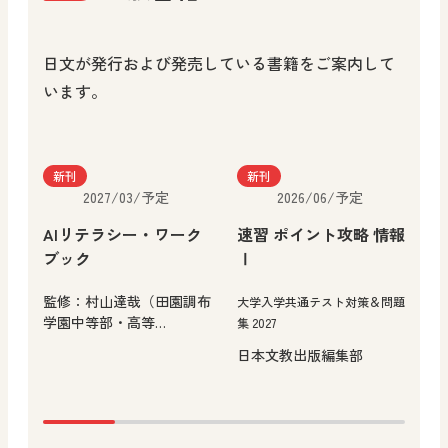
日文が発行および発売している書籍をご案内して
います。
新刊
新刊
2027/03/予定
2026/06/予定
AIリテラシー・ワーク
速習 ポイント攻略 情報
子
ブック
Ⅰ
と
監修：村山達哉（田園調布
大学入学共通テスト対策＆問題
―
学園中等部・高等…
集 2027
め
日本文教出版編集部
小