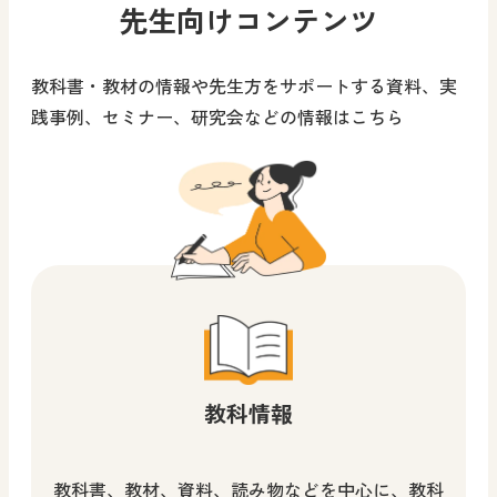
した。
先生向けコンテンツ
小学校 図画工作
中学校 美術
先生、児童生徒、保護
先生、児童生徒、保護
教科書・教材の情報や先生方をサポートする資料、実
者向け
者向け
践事例、セミナー、研究会などの情報はこちら
考える力を身に付けること
図工を愛するすべての人に
ができる！
教科全般
小学校 図画工作
先生、児童生徒、保護
先生、保護者向け
者向け
最新話（第6回）公開中！！
展覧会やワークショップな
教科情報
どを開催！
小学校 道徳
中学校 道徳
小学校 図画工作
教科書、教材、資料、読み物などを中心に、教科
先生向け
中学校 美術