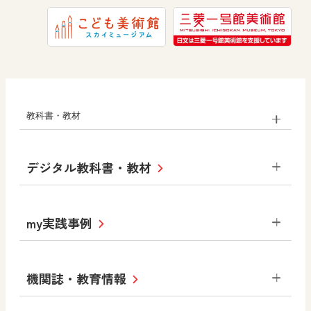
教科書・教材
小学校
デジタル教科書・教材
社会
算数
図画工作
道徳
令和6年度版小学校・
my実践事例
令和7年度版中学校 デジタル教科書
中学校
サポートサイト
小学校
令和3年度版中学校 デジタル教科書・
社会 地理
社会 歴史
社会 公民
機関誌・教育情報
教材サポートサイト
書写（国語）
社会
算数
数学
美術
道徳