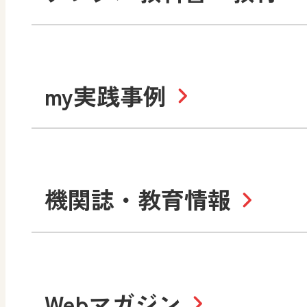
社会
算数
道徳
令和6年度版小学校・
my実践事例
令和7年度版中学校 デジ
中学校
サポートサイト
社会 地理
社会 歴史
令和3年度版中学校 デジ
小学校
機関誌・教育情報
教材サポートサイト
数学
美術
書写（国語）
社会
デジタルアートカード
教科全般
高等学校
Webマガジン
色彩入門
生活
総合