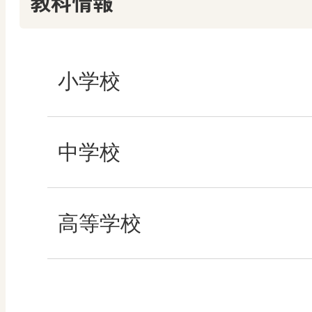
教科情報
小学校
社会
中学校
算数
社会 地理
高等学校
図画工作
社会 歴史
美術／工芸