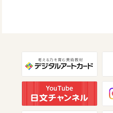
社会 公民
道徳
情報
数学
美術
道徳