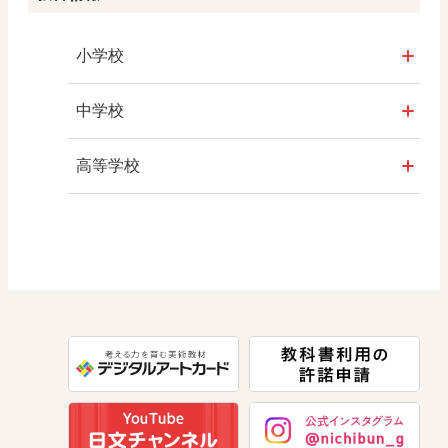
社会
学び！と社会2
小学校
学び！と地理
社会
中学校
学び！と公民
算数
社会 地理
高等学校
学び！と人権
図画工作
社会 歴史
美術／工芸
道徳
社会 公民
情報
教科横断
数学
学び！と共生社会
美術
学び！とESD
道徳
学び！とPBL