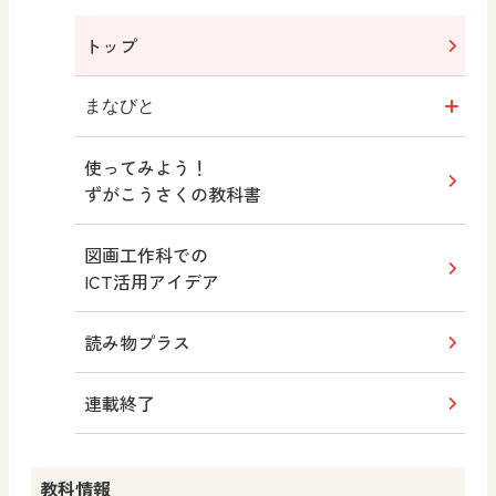
トップ
まなびと
使ってみよう！
図画工作・美術
ずがこうさくの教科書
学び！と美術
図画工作科での
ICT活用アイデア
道徳
読み物プラス
学び！と道徳
連載終了
学び！と道徳2
教科情報