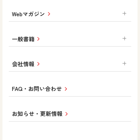
デジタルアートカード
生活
総合
図画工作
教科全般
Webマガジン
高等学校
色彩入門
道徳
体育
教育情報
MOVE
美術／工芸
情報
ABCシリーズ
その他の教育資料
まなびと
中学校
一般書籍
拡大教科書
ICT活用集
まなびとプラス
学び！と美術
学び！と道徳
社会 地理
社会 歴史
社会 公民
セミナー情報
研究会情報
学び！と道徳2
学び！と社会2
美術
道徳
指導用図書
教材・副読本
図画工作・美術
会社情報
お役立ちツール
学び！と地理
学び！と公民
一般図書
文科省刊行物
形 forme
高等学校
教科書・指導書等の訂正のご案内
学び！と人権
学び！と共生社会
大学・短大テキスト
十人虹色〜「違う」の楽しみかた〜
私たちの志 ―
ロゴマークについて
FAQ・お問い合わせ
美術／工芸
情報
児童・生徒のための
学び！とESD
学び！とPBL
Purpose
図工のみかた
高校教科書×美術館
学習支援コンテンツ
学び！とICT
社長メッセージ
日文の取り組み
小・中学校 道徳
お知らせ・更新情報
会社概要
沿革
使ってみよう！
どうとくのひろば
日文の社会貢献活動
ずがこうさくの教科書
どうする？とくだ先生！
日本文教出版株式会社行動計画
図画工作科でのICT活用アイデア