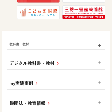
学び！とICT
教科書・教材
小学校
デジタル教科書・教材
社会
算数
図画工作
道徳
令和6年度版小学校・
my実践事例
令和7年度版中学校 デジタル教科書
中学校
サポートサイト
小学校
令和3年度版中学校 デジタル教科書・
社会 地理
社会 歴史
社会 公民
機関誌・教育情報
教材サポートサイト
書写（国語）
社会
算数
数学
美術
道徳