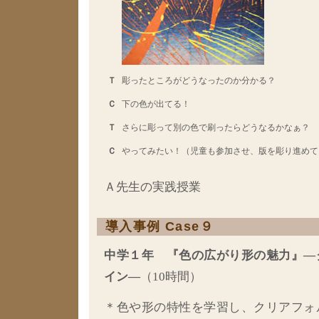
Ｔ
彫ったところがどうなったのか分かる？
Ｃ
下の色が出てる！
Ｔ
さらに彫って別の色で刷ったらどうなるかなぁ？
Ｃ
やってみたい！（児童も参加させ、版を彫り進めて
Ａ先生の実践授業
導入事例 Case９
中学１年 『色の広がり形の魅力』―
イン―
（10時間）
＊色や形の特性を学習し、クリアフォ