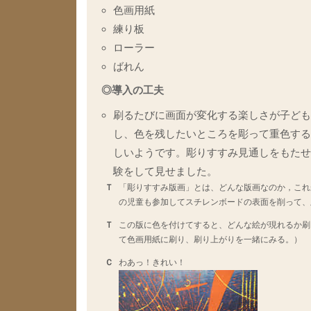
色画用紙
練り板
ローラー
ばれん
◎導入の工夫
刷るたびに画面が変化する楽しさが子ども
し、色を残したいところを彫って重色する
しいようです。彫りすすみ見通しをもたせ
験をして見せました。
Ｔ
「彫りすすみ版画」とは、どんな版画なのか，これ
の児童も参加してスチレンボードの表面を削って、
Ｔ
この版に色を付けてすると、どんな絵が現れるか刷
て色画用紙に刷り、刷り上がりを一緒にみる。）
Ｃ
わあっ！きれい！