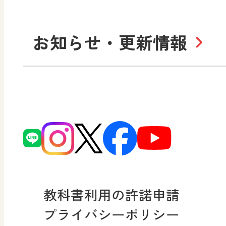
学び！とICT
社長メッセージ
日
お知らせ・更新情報
会社概要
沿
小・中学校 道徳
使ってみよう！
ずがこうさくの教科書
日文の社会貢献活動
どうとくのひろば
図画工作科でのICT活用ア
日本文教出版株式会社行
どうする？とくだ先生！
ーマンガで考える道徳教
読み物プラス
次世代育成支援行動計画
どうする？とくだ先生！2
連載終了
個人番号および特定個人
ーマンガで考える道徳教
教科書利用の許諾申請
適正な取扱いに関する基
プライバシーポリシー