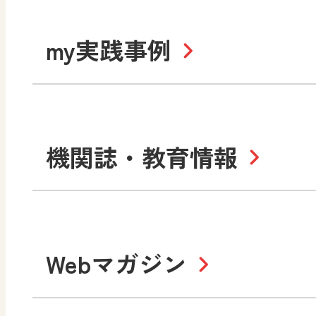
道徳
令和6年度版小学校・
my実践事例
令和7年度版中学校 デジ
中学校
サポートサイト
社会 地理
社会 歴史
令和3年度版中学校 デジ
小学校
機関誌・教育情報
教材サポートサイト
数学
美術
書写（国語）
社会
デジタルアートカード
教科全般
高等学校
Webマガジン
色彩入門
生活
総合
教育情報
MO
美術／工芸
情報
道徳
体育