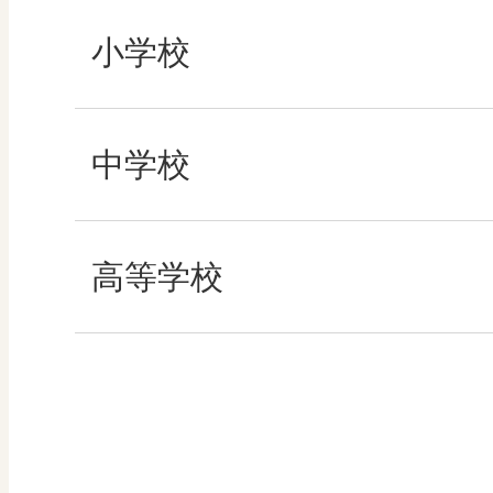
小学校
学び！と社会2
社会
中学校
学び！と地理
算数
社会 地理
高等学校
学び！と公民
図画工作
社会 歴史
美術／工芸
学び！と人権