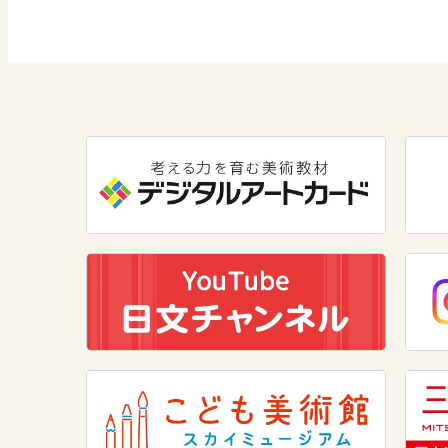
社会 公民
道徳
情報
教科横断
数学
学び！と共生社会
美術
学び！とESD
道徳
学び！とPBL
学び！とICT