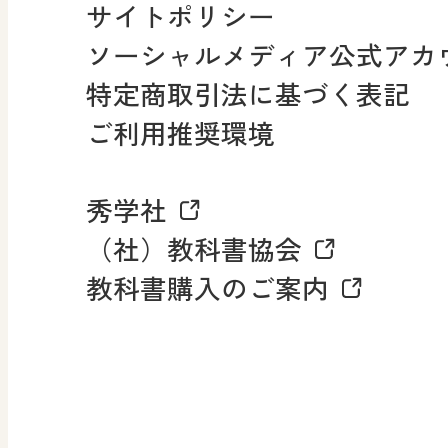
採用情報
サイトポリシー
小・中学校 社会
ソーシャルメディア公式アカ
社会科NAVI
特定商取引法に基づく表記
FAQ・お問い合わせ
ご利用推奨環境
マンガでわかる社会科授
秀学社
社会科NAVIプラス
お知らせ・更新情報
（社）教科書協会
教科書購入のご案内
算数・中学校 数学
ROOT
全
査