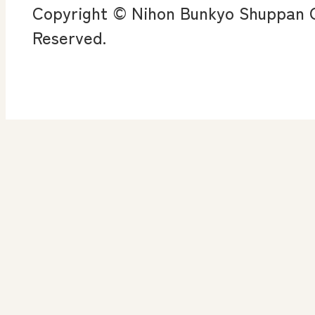
Copyright © Nihon Bunkyo Shuppan Co
ン
Reserved.
算数授業のススメ
楽しい数学の授業を目
指して
高等学校 情報
ICT・Education
情