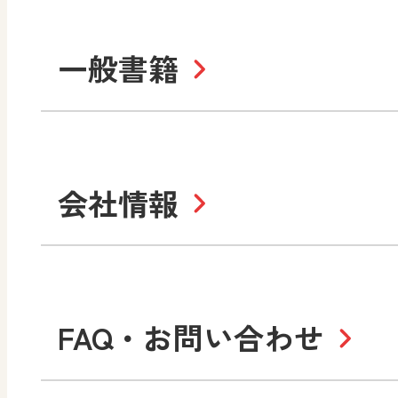
ABCシリーズ
そ
まなびと
一般書籍
拡大教科書
IC
中学校
まなびとプラス
学び！と美術
学
セミナー情報
研
社会 地理
社会 歴史
学び！と道徳2
学
図画工作・美術
指導用図書
教
お役立ちツール
美術
道徳
会社情報
学び！と地理
学
形 forme
一般図書
文
教科書・指導書等の訂正
学び！と人権
学
高等学校
十人虹色〜「違う」の楽
大学・短大テキスト
児童・生徒のための
私たちの志 ―
ロ
FAQ・お問い合わせ
学習支援コンテンツ
学び！とESD
学び
美術／工芸
情報
図工のみかた
高
Purpose