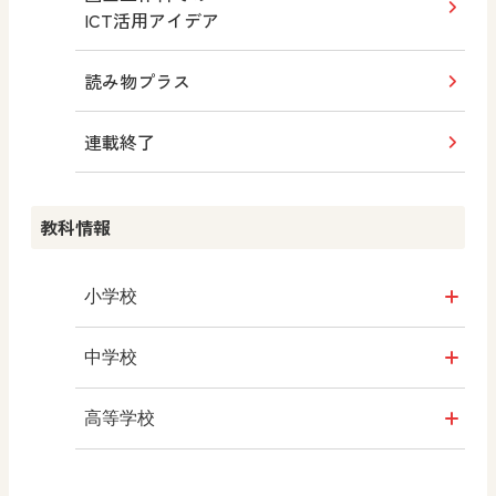
ICT活用アイデア
道徳
読み物プラス
学び！と道徳
連載終了
学び！と道徳2
教科情報
社会
学び！と社会2
小学校
学び！と地理
社会
中学校
学び！と公民
算数
社会 地理
高等学校
学び！と人権
図画工作
社会 歴史
美術／工芸