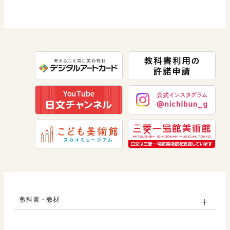
道徳
社会 公民
情報
教科横断
数学
学び！と共生社会
美術
学び！とESD
道徳
学び！とPBL
学び！とICT
教科書・教材