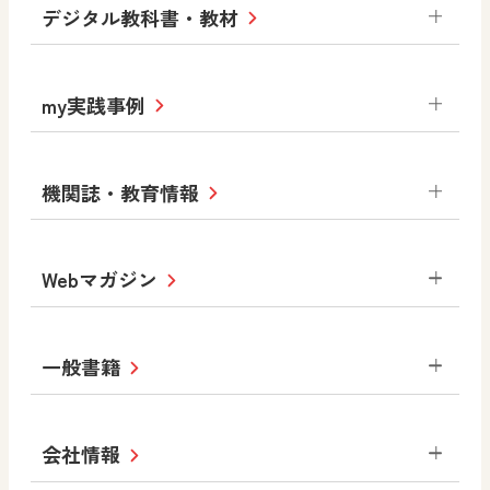
小学校
デジタル教科書・教材
社会
算数
図画工作
道徳
令和6年度版小学校・
my実践事例
令和7年度版中学校 デジタル教科書
中学校
サポートサイト
小学校
令和3年度版中学校 デジタル教科書・
社会 地理
社会 歴史
社会 公民
機関誌・教育情報
教材サポートサイト
書写（国語）
社会
算数
数学
美術
道徳
デジタルアートカード
生活
総合
図画工作
教科全般
Webマガジン
高等学校
色彩入門
道徳
体育
教育情報
MOVE
美術／工芸
情報
ABCシリーズ
その他の教育資料
まなびと
中学校
一般書籍
拡大教科書
ICT活用集
まなびとプラス
学び！と美術
学び！と道徳
社会 地理
社会 歴史
社会 公民
セミナー情報
研究会情報
学び！と道徳2
学び！と社会2
美術
道徳
指導用図書
教材・副読本
図画工作・美術
会社情報
お役立ちツール
学び！と地理
学び！と公民
一般図書
文科省刊行物
形 forme