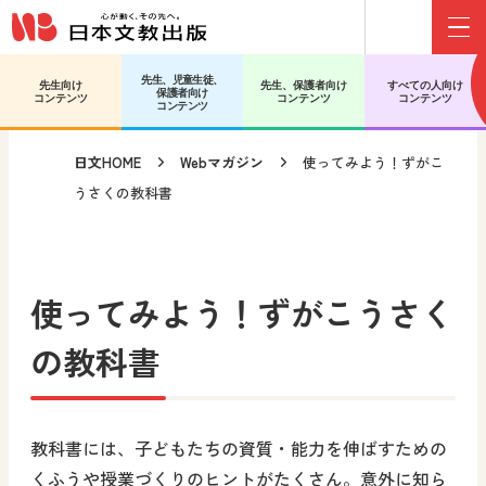
Menu
メインコンテンツへ移動
サブコンテンツへ移動
先生、児童生徒、
先生向け
先生、保護者向け
すべての人向け
保護者向け
コンテンツ
コンテンツ
コンテンツ
コンテンツ
日文HOME
Webマガジン
使ってみよう！ずがこ
うさくの教科書
使ってみよう！ずがこうさく
の教科書
教科書には、子どもたちの資質・能力を伸ばすための
くふうや授業づくりのヒントがたくさん。意外に知ら