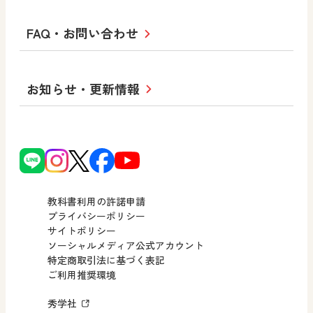
高等学校
教科書・指導書等の訂正のご案内
学び！と人権
学び！と共生社会
大学・短大テキスト
十人虹色〜「違う」の楽しみかた〜
私たちの志 ―
ロゴマークについて
FAQ・お問い合わせ
美術／工芸
情報
児童・生徒のための
学び！とESD
学び！とPBL
Purpose
図工のみかた
高校教科書×美術館
学習支援コンテンツ
学び！とICT
社長メッセージ
日文の取り組み
小・中学校 道徳
お知らせ・更新情報
会社概要
沿革
使ってみよう！
どうとくのひろば
日文の社会貢献活動
ずがこうさくの教科書
どうする？とくだ先生！
日本文教出版株式会社行動計画
図画工作科でのICT活用アイデア
ーマンガで考える道徳教育
次世代育成支援行動計画
読み物プラス
どうする？とくだ先生！2
個人番号および特定個人情報の
連載終了
ーマンガで考える道徳教育
教科書利用の許諾申請
適正な取扱いに関する基本方針
プライバシーポリシー
サイトポリシー
小・中学校 社会
採用情報
ソーシャルメディア公式アカウント
特定商取引法に基づく表記
社会科NAVI
ご利用推奨環境
FAQ・お問い合わせ
マンガでわかる社会科授業！
秀学社
社会科NAVIプラス