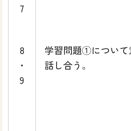
7
8
学習問題①について
・
話し合う。
9