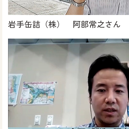
岩手缶詰（株） 阿部常之さん