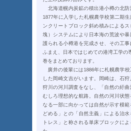
北海道幌内炭鉱の積出港小樽の北防
1877年に入学した札幌農学校第二期
ンクリートブロック斜め積みによるス
塊）システムにより日本海の荒波や暴
護られる小樽港を完成させ、その工事
ふまえ、日本ではじめての港湾工学の
巻をまとめております。
廣井の後輩には1886年に札幌農学
した岡崎文吉がいます。岡崎は、石狩
狩川の河川調査をなし、「自然の紆曲
むしろ理想的な航路。自然の河川状態
なる一部に向かっては自然が示す模範
どめる」との「自然主義」による治水
トレス」と称される単床ブロックによ