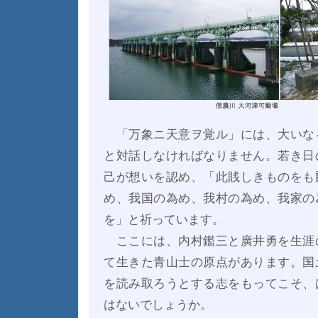
「万象ニ天意ヲ覚ル」には、大いな
と対話しなければなりません。若き日
己が想いを認め、「此賎しきものをも
め、我国の為め、我村の為め、我家の
を」と祈っています。
ここには、内村鑑三と廣井勇を生涯
て生きた青山士の原点があります。国
を読み取ろうとする志をもってこそ、
はないでしょうか。