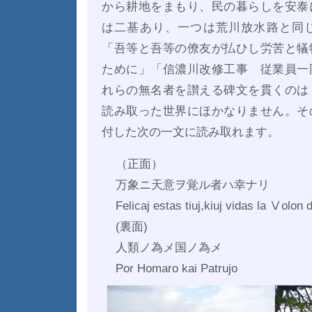
から耕地をまもり、民の暮らしを安泰
は二基あり、一つは荒川放水路と同
「吾等と吾等の僚友が払ひし労苦と犠
ために」「信濃川改修工事 従業員一
れらの無名者を讃える碑文を貫くのは
読み取った世界にほかなりません。そ
付した次の一文に読み取れます。
（正面）
万象ニ天意ヲ覚ル者ハ幸ナリ
Felicaj estas tiuj,kiuj vidas la Ⅴolon
(裏面)
人類ノ為メ国ノ為メ
Por Homaro kai Patrujo