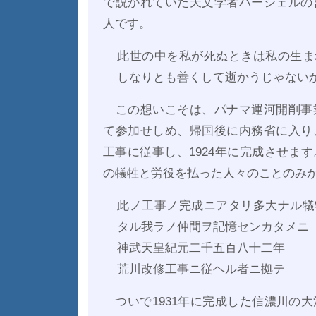
で説かれていた天文学者ハーシェルの
人です。
此世の中を私が死ぬときは私の生ま
しなりとも善くして逝かうじゃない
この想いこそは、パナマ運河開削事
て参加せしめ、帰国後に内務省に入り
工事に従事し、1924年に完成させま
の犠牲と労役を払った人々のことのみ
此ノ工事ノ完成ニアタリ多大ナル犠
タル我ラノ仲間ヲ記憶センカタメニ
神武天皇紀元二千五百八十二年
荒川改修工事ニ従ヘル者ニ拠テ
ついで1931年に完成した信濃川の