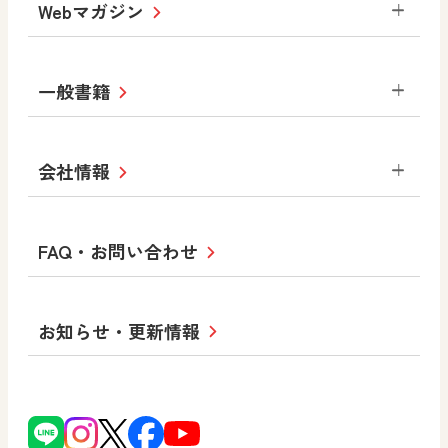
Webマガジン
高等学校
色彩入門
道徳
体育
教育情報
MOVE
美術／工芸
情報
ABCシリーズ
その他の教育資料
まなびと
中学校
一般書籍
拡大教科書
ICT活用集
まなびとプラス
学び！と美術
学び！と道徳
社会 地理
社会 歴史
社会 公民
セミナー情報
研究会情報
学び！と道徳2
学び！と社会2
美術
道徳
指導用図書
教材・副読本
図画工作・美術
会社情報
お役立ちツール
学び！と地理
学び！と公民
一般図書
文科省刊行物
形 forme
高等学校
教科書・指導書等の訂正のご案内
学び！と人権
学び！と共生社会
大学・短大テキスト
十人虹色〜「違う」の楽しみかた〜
私たちの志 ―
ロゴマークについて
FAQ・お問い合わせ
美術／工芸
情報
児童・生徒のための
学び！とESD
学び！とPBL
Purpose
図工のみかた
高校教科書×美術館
学習支援コンテンツ
学び！とICT
社長メッセージ
日文の取り組み
小・中学校 道徳
お知らせ・更新情報
会社概要
沿革
使ってみよう！
どうとくのひろば
日文の社会貢献活動
ずがこうさくの教科書
どうする？とくだ先生！
日本文教出版株式会社行動計画
図画工作科でのICT活用アイデア
ーマンガで考える道徳教育
次世代育成支援行動計画
読み物プラス