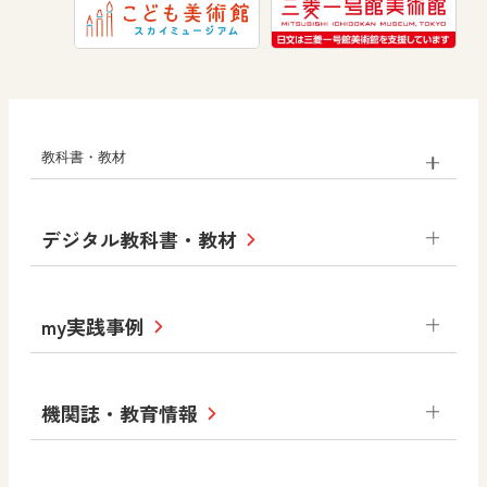
教科書・教材
小学校
デジタル教科書・教材
社会
算数
図画工作
道徳
令和6年度版小学校・
my実践事例
令和7年度版中学校 デジタル教科書
中学校
サポートサイト
小学校
令和3年度版中学校 デジタル教科書・
社会 地理
社会 歴史
社会 公民
機関誌・教育情報
教材サポートサイト
書写（国語）
社会
算数
数学
美術
道徳
デジタルアートカード
生活
総合
図画工作
教科全般