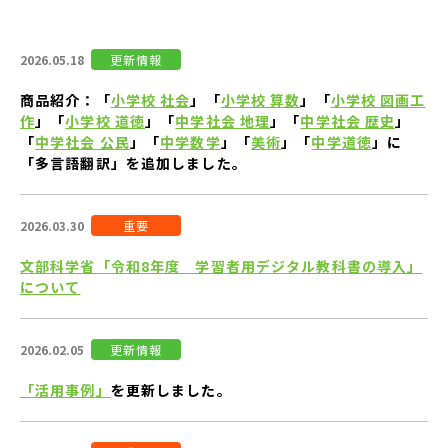
検索
2026.05.18
更新情報
商品紹介：「
小学校 社会
」「
小学校 算数
」「
小学校 図画工
作
」「
小学校 道徳
」「
中学社会 地理
」「
中学社会 歴史
」
「
中学社会 公民
」「
中学数学
」「
美術
」「
中学道徳
」に
「多言語翻訳」を追加しました。
2026.03.30
重要
文部科学省「令和8年度 学習者用デジタル教科書の導入」
について
2026.02.05
更新情報
「活用事例」
を更新しました。