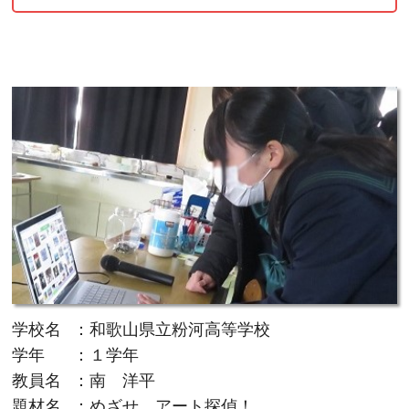
学校名
：和歌山県立粉河高等学校
学年
：１学年
教員名
：南 洋平
題材名
：めざせ、アート探偵！