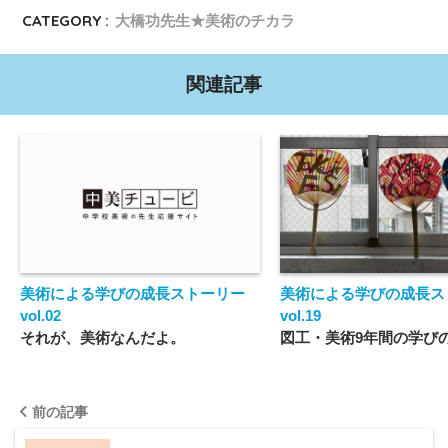
CATEGORY :
大橋功先生★美術のチカラ
関連記事
美術による学びの成長ストーリー
美術による学びの成長ス
vol.02
vol.19
それが、美術なんだよ。
図工・美術9年間の学び
地域の誇りとともに創造
前の記事