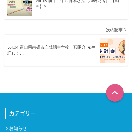
Vol.15 前半 牛久祥孝さん（AI研究者） 【動
画】AI…
次の記事
vol.04 富山県南砺市立城端中学校 藪陽介 先生
詳しく…
カテゴリー
お知らせ