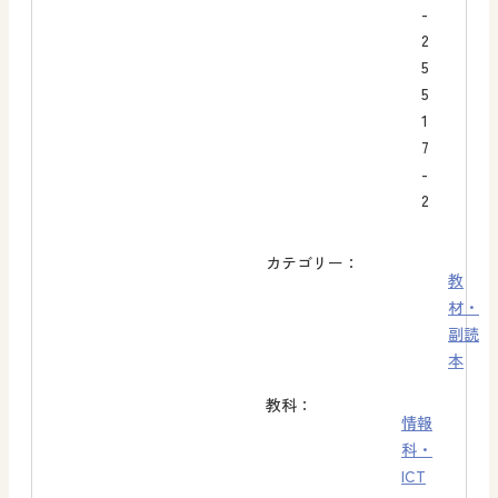
-
2
5
5
1
7
-
2
カテゴリー：
教
材・
副読
本
教科：
情報
科・
ICT