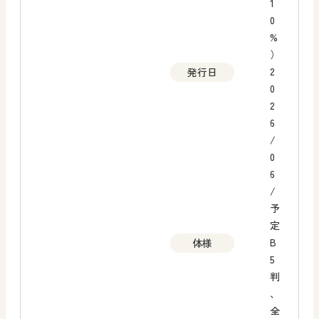
1
0
%
）
2
発行日
0
2
6
/
0
6
/
予
定
B
体様
5
判
、
全