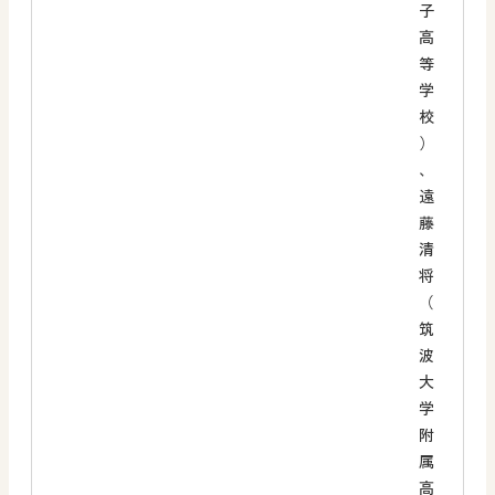
子
高
等
学
校
）
、
遠
藤
清
将
（
筑
波
大
学
附
属
高