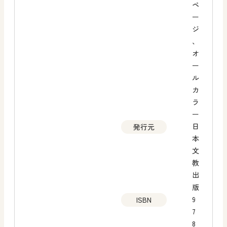
ペ
ー
ジ
、
オ
ー
ル
カ
ラ
ー
日
発行元
本
文
教
出
版
9
ISBN
7
8