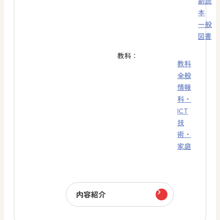
副読
本
一般
図書
教科：
教科
全般
情報
科・
ICT
技
術・
家庭
内容紹介