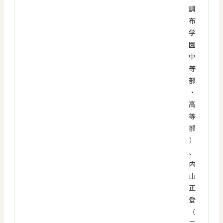
調
布
学
園
中
等
部
・
高
等
部
）
、
内
山
正
登
（