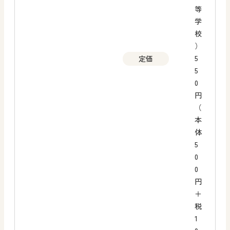
等
学
校
）
5
定価
5
0
円
（
本
体
5
0
0
円
＋
税
1