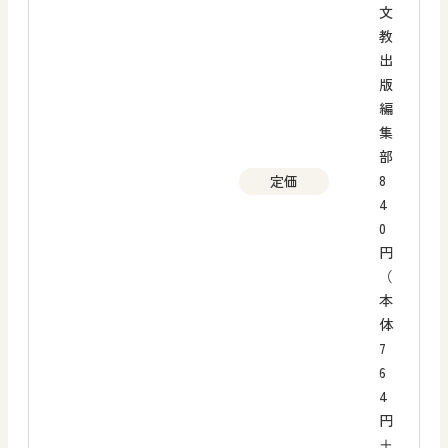
文
教
出
版
編
集
部
8
定価
4
0
円
（
本
体
7
6
4
円
＋