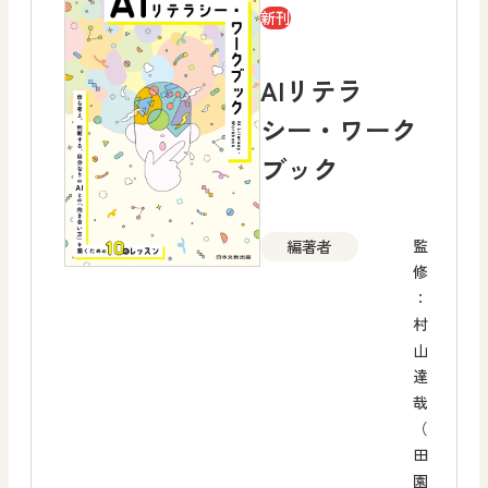
新刊
AIリテラ
シー・ワーク
ブック
監
編著者
修
：
村
山
達
哉
（
田
園