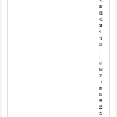
元
慶
應
義
塾
中
等
部
）
、
緋
田
亮
（
慶
應
義
塾
女