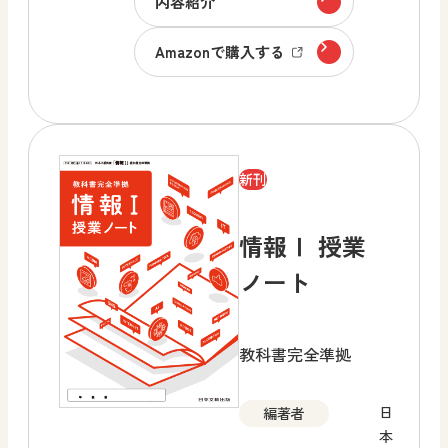
内容紹介
Amazonで購入する
新刊
情報Ⅰ 授業
ノート
教科書完全準拠
日
編著者
本