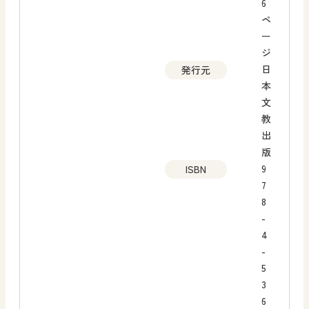
6
ペ
ー
ジ
日
発行元
本
文
教
出
版
9
ISBN
7
8
-
4
-
5
3
6