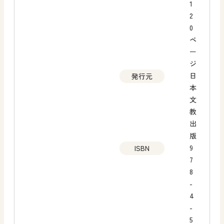
1
2
0
ペ
ー
ジ
日
発行元
本
文
教
出
版
9
ISBN
7
8
-
4
-
5