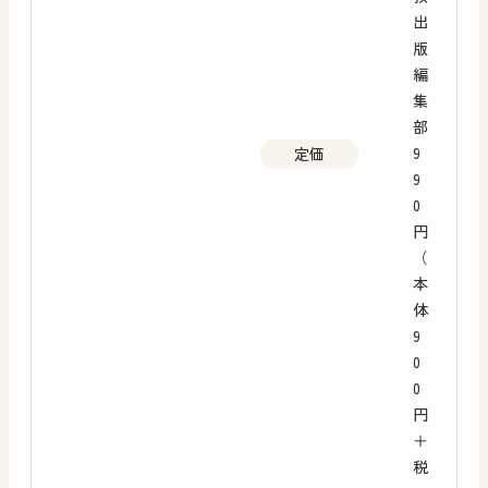
出
版
編
集
部
9
定価
9
0
円
（
本
体
9
0
0
円
＋
税