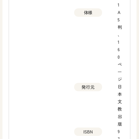
1
A
体様
5
判
、
1
6
0
ペ
ー
ジ
日
発行元
本
文
教
出
版
9
ISBN
7