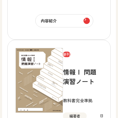
内容紹介
新刊
情報Ⅰ 問題
演習ノート
教科書完全準拠
日
編著者