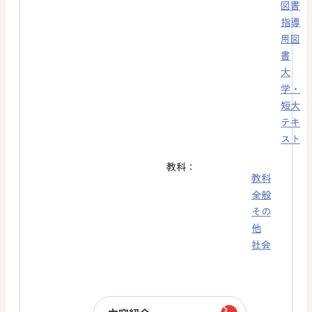
図書
指導
用図
書
大
学・
短大
テキ
スト
教科：
教科
全般
その
他
社会