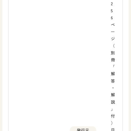
2
5
6
ペ
ー
ジ
（
別
冊
「
解
答
・
解
説
」
付
）
日
発行元