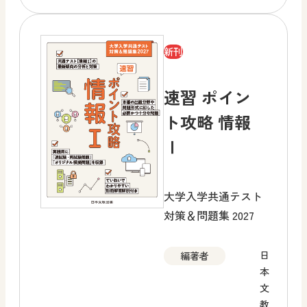
新刊
速習 ポイン
ト攻略 情報
Ⅰ
大学入学共通テスト
対策＆問題集 2027
日
編著者
本
文
教