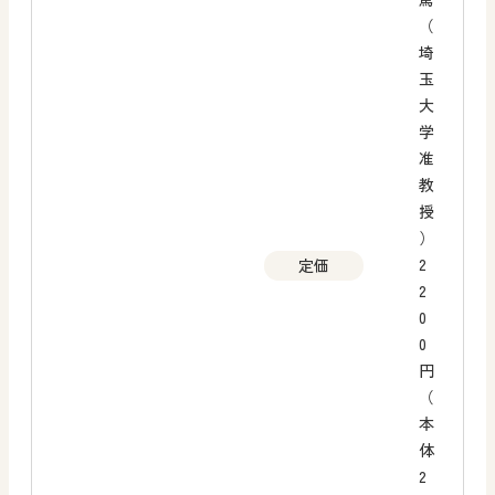
（
埼
玉
大
学
准
教
授
）
2
定価
2
0
0
円
（
本
体
2