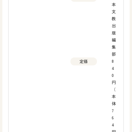
本
文
教
出
版
編
集
部
8
定価
4
0
円
（
本
体
7
6
4
円