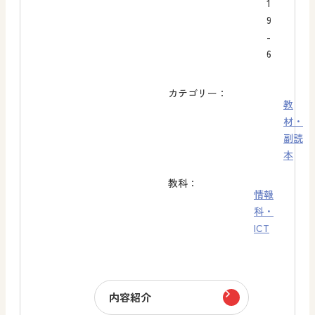
1
9
-
6
カテゴリー：
教
材・
副読
本
教科：
情報
科・
ICT
内容紹介