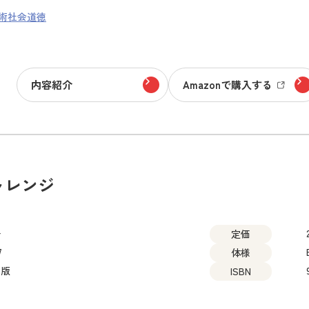
術
社会
道徳
内容紹介
Amazonで購入する
ャレンジ
子
定価
7
体様
出版
ISBN