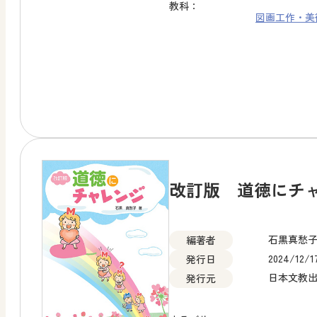
教科：
図画工作・美
改訂版 道徳にチ
石黒真愁
編著者
2024/12/1
発行日
日本文教
発行元