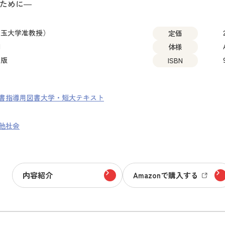
ために―
埼玉大学准教授）
定価
1
体様
出版
ISBN
書
指導用図書
大学・短大テキスト
他
社会
内容紹介
Amazonで購入する