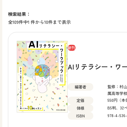
検索結果：
全109件中1 件から10件まで表示
新刊
AIリテラシー・ワ
監修：村
編著者
属高等学
550円（本
定価
B5判、3
体様
978-4-536-
ISBN