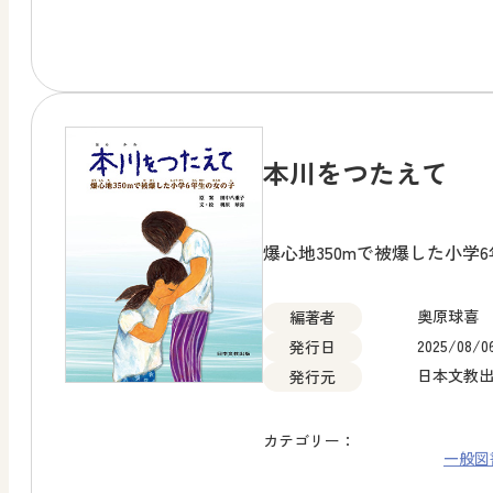
本川をつたえて
爆心地350mで被爆した小学
奥原球喜
編著者
2025/08/0
発行日
日本文教
発行元
カテゴリー：
一般図