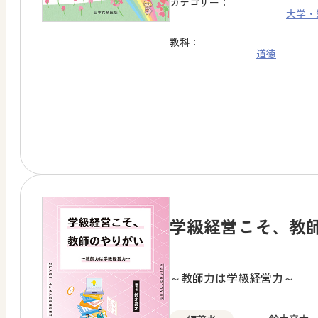
カテゴリー：
大学・
教科：
道徳
学級経営こそ、教
～教師力は学級経営力～