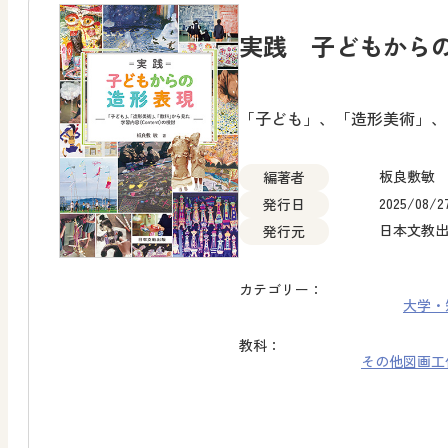
実践 子どもから
「子ども」、「造形美術」、「
板良敷敏
編著者
2025/08/2
発行日
日本文教
発行元
カテゴリー：
大学・
教科：
その他
図画工