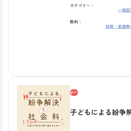
カテゴリー：
一般図
教科：
技術・家庭
教
新刊
子どもによる紛争