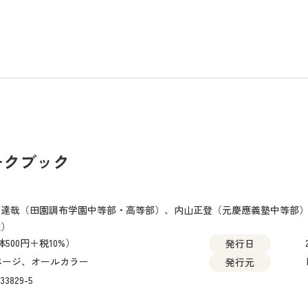
ークブック
山達哉（田園調布学園中等部・高等部）、内山正登（元慶應義塾中等部
校）
体500円＋税10%）
発行日
2ページ、オールカラー
発行元
33829-5