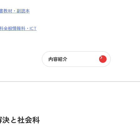
書
教材・副読本
科全般
情報科・ICT
内容紹介
解決と社会科