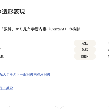
の造形表現
教科」から見た学習内容（Content）の検討
定価
7
体様
出版
ISBN
短大テキスト
一般図書
指導用図書
作・美術