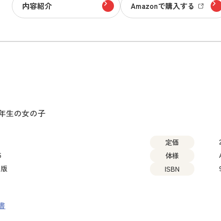
内容紹介
Amazonで購入する
6年生の女の子
定価
6
体様
出版
ISBN
書