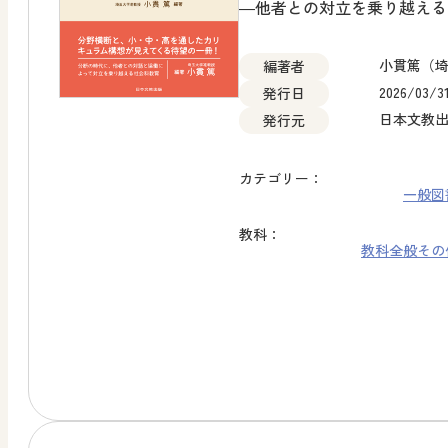
―他者との対立を乗り越える
小貫篤（
編著者
2026/03/3
発行日
日本文教
発行元
カテゴリー：
一般図
教科：
教科全般
その