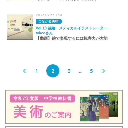
2023.07.27 Thu
つながる美術
Vol.13 後編 メディカルイラストレーター
tokcoさん
【動画】絵で表現するには観察力が大切
1
2
3
…
5