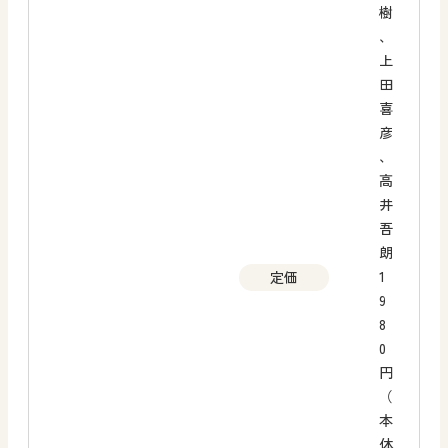
樹
、
上
田
喜
彦
、
高
井
吾
朗
1
定価
9
8
0
円
（
本
体