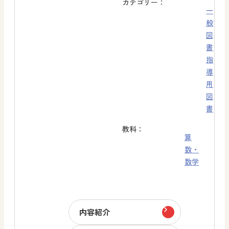
カテゴリー：
一
般
図
書
指
導
用
図
書
教科：
算
数・
数学
内容紹介