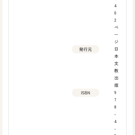
4
0
2
ペ
ー
ジ
日
発行元
本
文
教
出
版
9
ISBN
7
8
-
4
-