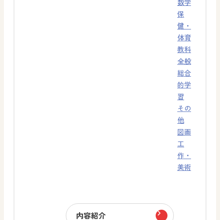
数学
保
健・
体育
教科
全般
総合
的学
習
その
他
図画
工
作・
美術
内容紹介