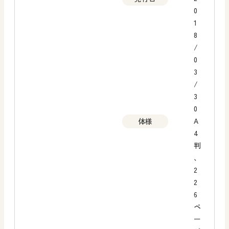
0
1
8
/
0
3
/
3
0
A
体様
4
判
、
2
2
6
ペ
ー