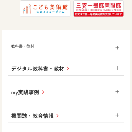
教科書・教材
小学校
デジタル教科書・教材
社会
算数
図画工作
道徳
令和6年度版小学校・
my実践事例
令和7年度版中学校 デジタル教科書
中学校
サポートサイト
小学校
令和3年度版中学校 デジタル教科書・
社会 地理
社会 歴史
社会 公民
機関誌・教育情報
教材サポートサイト
書写（国語）
社会
算数
数学
美術
道徳
デジタルアートカード