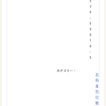
5
3
6
-
5
9
0
1
0
-
5
カテゴリー：
文
科
省
刊
行
物