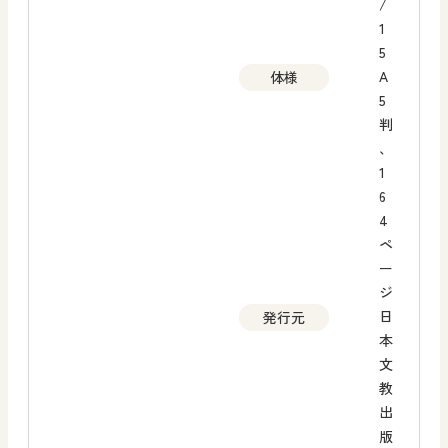
/
1
5
A
体様
5
判
、
1
6
4
ペ
ー
ジ
日
発行元
本
文
教
出
版