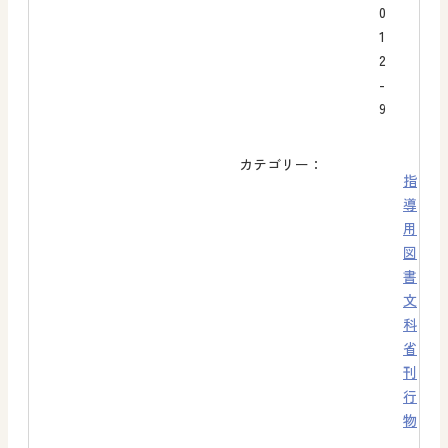
0
1
2
-
9
カテゴリー：
指
導
用
図
書
文
科
省
刊
行
物