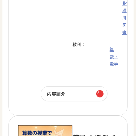
指
導
用
図
書
教科：
算
数・
数学
内容紹介