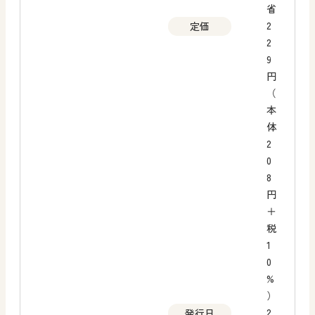
省
2
定価
2
9
円
（
本
体
2
0
8
円
＋
税
1
0
%
）
2
発行日