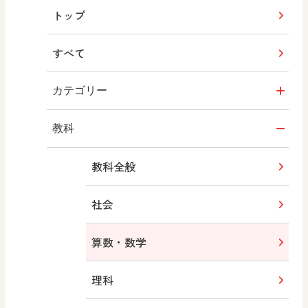
トップ
すべて
カテゴリー
指導用図書
教科
教材・副読本
教科全般
一般図書
社会
文科省刊行物
算数・数学
大学・短大テキスト
理科