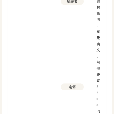
奥
編著者
村
高
明
、
有
元
典
文
、
阿
部
慶
賀
2
定価
2
0
0
円