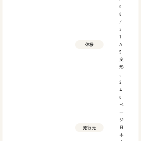
0
8
/
3
1
A
体様
5
変
形
、
2
4
0
ペ
ー
ジ
日
発行元
本