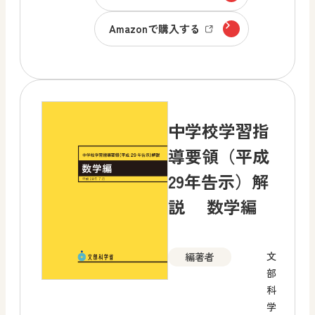
Amazonで購入する
中学校学習指
導要領（平成
29年告示）解
説 数学編
文
編著者
部
科
学