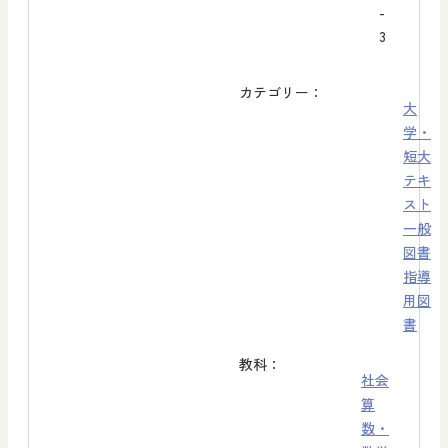
-
3
カテゴリー：
大
学・
短大
テキ
スト
一般
図書
指導
用図
書
教科：
社会
算
数・