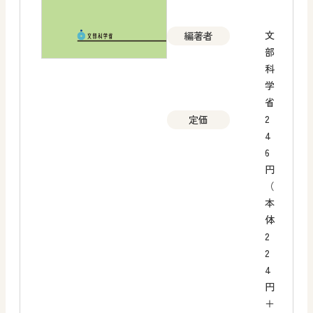
文
編著者
部
科
学
省
2
定価
4
6
円
（
本
体
2
2
4
円
＋