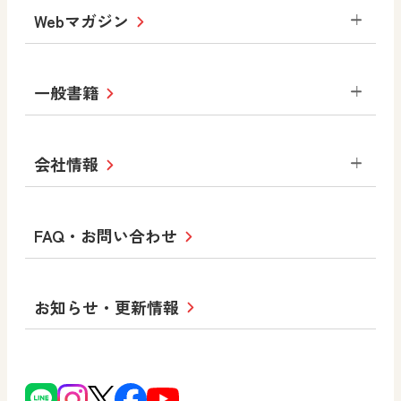
生活
総合
図画工作
教科全般
Webマガジン
高等学校
色彩入門
道徳
体育
教育情報
MOVE
美術／工芸
情報
ABCシリーズ
その他の教育資料
まなびと
中学校
一般書籍
拡大教科書
ICT活用集
まなびとプラス
学び！と美術
学び！と道徳
社会 地理
社会 歴史
社会 公民
セミナー情報
研究会情報
学び！と道徳2
学び！と社会2
美術
道徳
指導用図書
教材・副読本
図画工作・美術
会社情報
お役立ちツール
学び！と地理
学び！と公民
一般図書
文科省刊行物
形 forme
高等学校
教科書・指導書等の訂正のご案内
学び！と人権
学び！と共生社会
大学・短大テキスト
十人虹色〜「違う」の楽しみかた〜
私たちの志 ―
ロゴマークについて
FAQ・お問い合わせ
美術／工芸
情報
児童・生徒のための
学び！とESD
学び！とPBL
Purpose
図工のみかた
高校教科書×美術館
学習支援コンテンツ
学び！とICT
社長メッセージ
日文の取り組み
小・中学校 道徳
お知らせ・更新情報
会社概要
沿革
使ってみよう！
どうとくのひろば
日文の社会貢献活動
ずがこうさくの教科書
どうする？とくだ先生！
日本文教出版株式会社行動計画
図画工作科でのICT活用アイデア
ーマンガで考える道徳教育