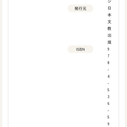
ジ
日
発行元
本
文
教
出
版
9
ISBN
7
8
-
4
-
5
3
6
-
5
9