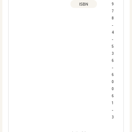
9
ISBN
7
8
-
4
-
5
3
6
-
6
0
0
6
1
-
3