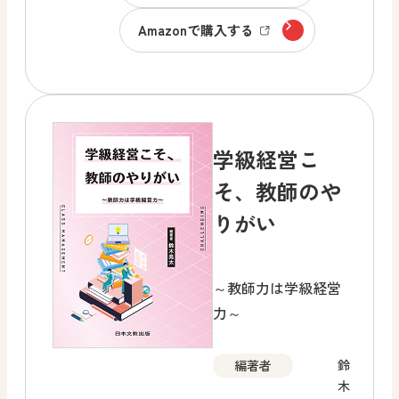
Amazonで購入する
学級経営こ
そ、教師のや
りがい
～教師力は学級経営
力～
鈴
編著者
木