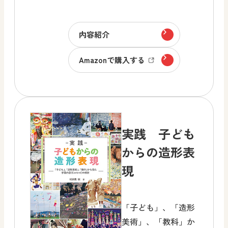
内容紹介
Amazonで購入する
実践 子ども
からの造形表
現
「子ども」、「造形
美術」、「教科」か