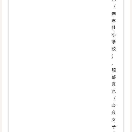
（
同
志
社
小
学
校
）
、
服
部
真
也
（
奈
良
女
子