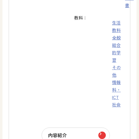
書
教科：
生活
教科
全般
総合
的学
習
その
他
情報
科・
ICT
社会
内容紹介