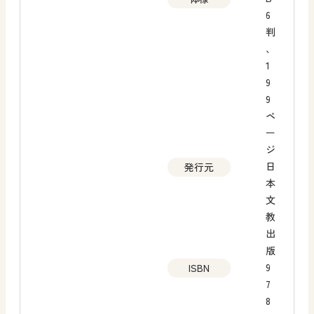
6
判
、
1
9
9
ペ
ー
ジ
日
発行元
本
文
教
出
版
9
ISBN
7
8