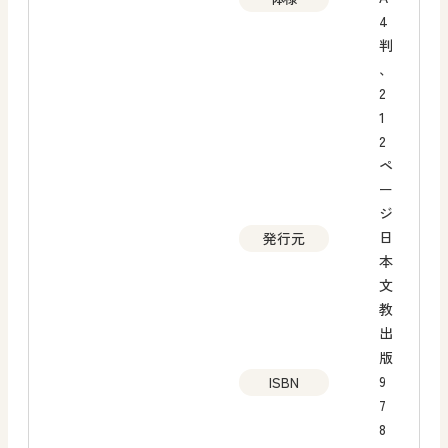
4
判
、
2
1
2
ペ
ー
ジ
日
発行元
本
文
教
出
版
9
ISBN
7
8