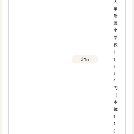
大
学
附
属
小
学
校
）
1
定価
8
7
0
円
（
本
体
1
7
0