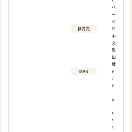
6
ペ
ー
ジ
日
発行元
本
文
教
出
版
9
ISBN
7
8
-
4
-
5
3
6