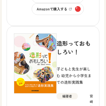
Amazonで購入する
造形っておも
しろい！
子どもと先生が楽し
む 幼児から小学生ま
での造形実践集
宮
編著者
崎