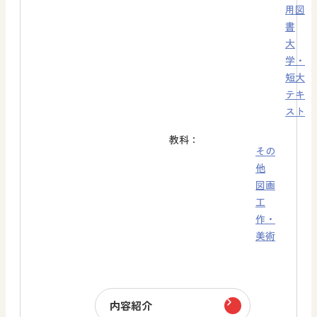
用図
書
大
学・
短大
テキ
スト
教科：
その
他
図画
工
作・
美術
内容紹介