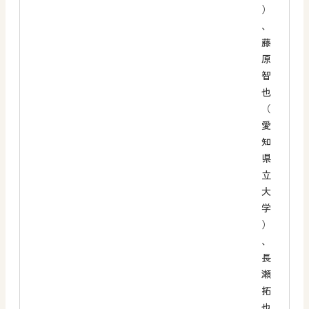
）
、
藤
原
智
也
（
愛
知
県
立
大
学
）
、
長
瀬
拓
也