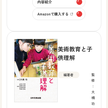
内容紹介
Amazonで購入する
美術教育と子
供理解
監
編著者
修
：
大
橋
功