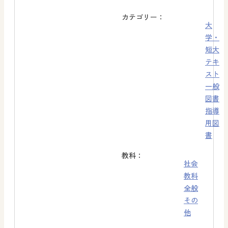
カテゴリー：
大
学・
短大
テキ
スト
一般
図書
指導
用図
書
教科：
社会
教科
全般
その
他