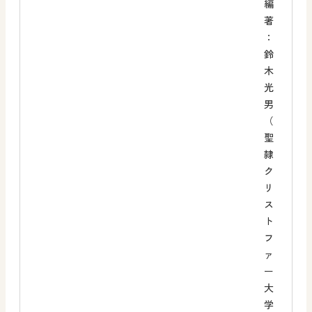
編
著
：
鈴
木
光
男
（
聖
隷
ク
リ
ス
ト
フ
ァ
ー
大
学