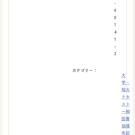
-
6
0
1
4
1
-
2
カテゴリー：
大
学・
短大
テキ
スト
一般
図書
指導
用図