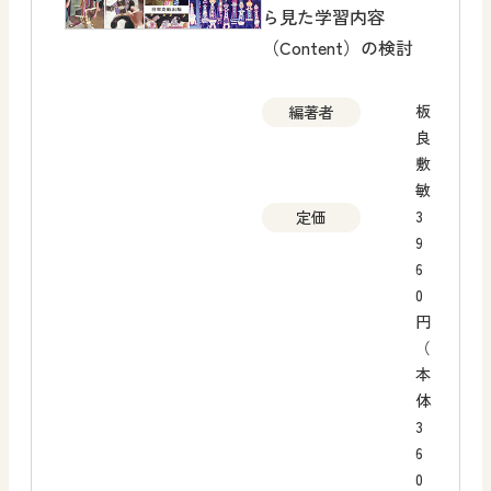
ら見た学習内容
（Content）の検討
板
編著者
良
敷
敏
3
定価
9
6
0
円
（
本
体
3
6
0