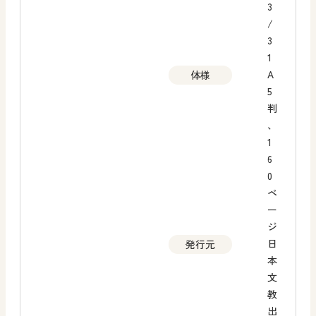
3
/
3
1
A
体様
5
判
、
1
6
0
ペ
ー
ジ
日
発行元
本
文
教
出