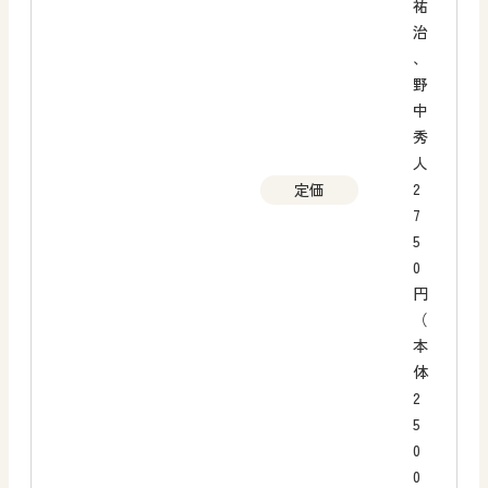
祐
治
、
野
中
秀
人
2
定価
7
5
0
円
（
本
体
2
5
0
0