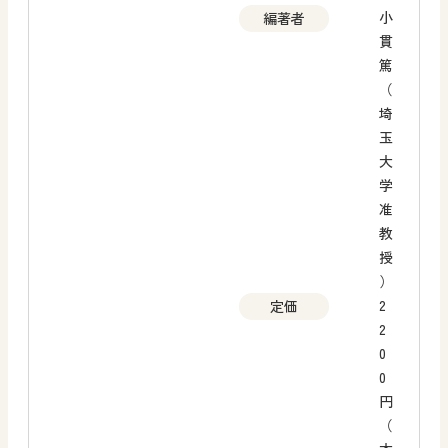
小
編著者
貫
篤
（
埼
玉
大
学
准
教
授
）
2
定価
2
0
0
円
（