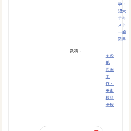
学・
短大
テキ
スト
一般
図書
教科：
その
他
図画
工
作・
美術
教科
全般