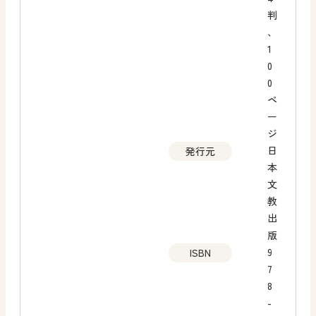
判
、
1
0
0
ペ
ー
ジ
日
発行元
本
文
教
出
版
9
ISBN
7
8
-