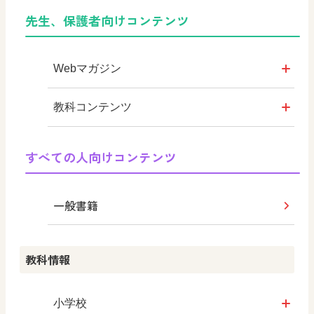
教育情報
KOMA KOMA×日文 EX
デジタルアートカード
先生、保護者向けコンテンツ
つなぐ つながる ICT
KOMA KOMA ×日文
色彩入門
Webマガジン
まなびとプラス
美術館リンク集
学び！と美術
教科コンテンツ
シンキングツール
使ってみよう！ずがこうさくの教科
図画工作科ブログ
すべての人向けコンテンツ
書
『図工のみかた』
図画工作科でのICT活用アイデア
一般書籍
学び！と共生社会
教科情報
学び！とESD
小学校