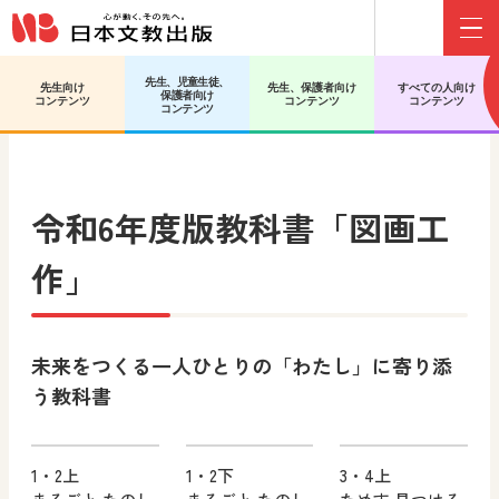
Menu
先生、児童生徒、
先生向け
先生、保護者向け
すべての人向け
保護者向け
日文HOME
小学校 図画工作
教科書
コンテンツ
コンテンツ
コンテンツ
コンテンツ
令和6年度版教科書「図画工
作」
未来をつくる一人ひとりの「わたし」に寄り添
う教科書
1・2上
1・2下
3・4上