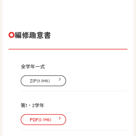
編修趣意書
全学年一式
ZIP
(9.0MB)
第1・2学年
PDF
(2.7MB)