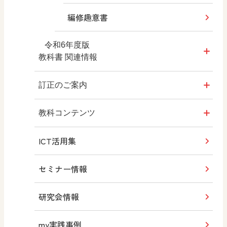
編修趣意書
令和6年度版
教科書 関連情報
教師用指導書
訂正のご案内
拡大教科書
令和6年度版 教科書
教科コンテンツ
ICT活用集
デジタル教科書・教材
令和6年度版 教師用指導書
お悩み別 図工サポートナビ
セミナー情報
教科書QRコンテンツ
図工のお悩み相談室
研究会情報
学習指導要領 新旧対照表
先生のための図工チャンネル
my実践事例