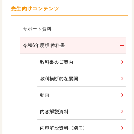
先生向けコンテンツ
サポート資料
令和6年度版
令和6年度版 教科書
年間指導計画案・評価規準
教科書のご案内
保護者への
準備物のお知らせ例
教科横断的な展開
動画
内容解説資料
内容解説資料（別冊）