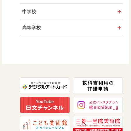
学び！とPBL
社会
中学校
学び！とICT
算数
社会 地理
高等学校
図画工作
社会 歴史
美術／工芸
道徳
社会 公民
情報
数学
美術
道徳