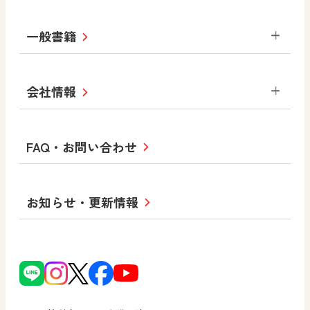
美術／工芸
情報
ABCシリーズ
その他の教育資料
まなびと
中学校
一般書籍
拡大教科書
ICT活用集
まなびとプラス
学び！と美術
学び！と道徳
社会 地理
社会 歴史
社会 公民
セミナー情報
研究会情報
学び！と道徳2
学び！と社会2
美術
道徳
指導用図書
教材・副読本
図画工作・美術
会社情報
お役立ちツール
学び！と地理
学び！と公民
一般図書
文科省刊行物
形 forme
高等学校
教科書・指導書等の訂正のご案内
学び！と人権
学び！と共生社会
大学・短大テキスト
十人虹色〜「違う」の楽しみかた〜
私たちの志 ―
ロゴマークについて
FAQ・お問い合わせ
美術／工芸
情報
児童・生徒のための
学び！とESD
学び！とPBL
Purpose
図工のみかた
高校教科書×美術館
学習支援コンテンツ
学び！とICT
社長メッセージ
日文の取り組み
小・中学校 道徳
お知らせ・更新情報
会社概要
沿革
使ってみよう！
どうとくのひろば
日文の社会貢献活動
ずがこうさくの教科書
どうする？とくだ先生！
日本文教出版株式会社行動計画
図画工作科でのICT活用アイデア
ーマンガで考える道徳教育
次世代育成支援行動計画
読み物プラス
どうする？とくだ先生！2
個人番号および特定個人情報の
連載終了
ーマンガで考える道徳教育