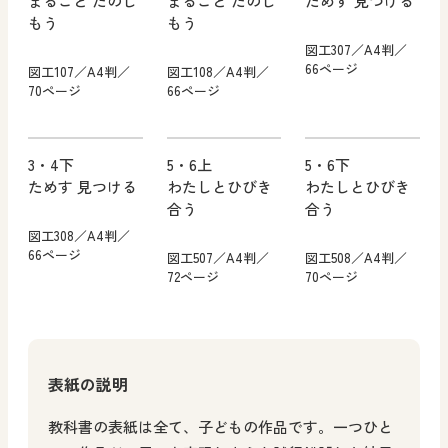
まるごと たのし
まるごと たのし
ためす 見つける
もう
もう
図工307／A4判／
66ページ
図工107／A4判／
図工108／A4判／
70ページ
66ページ
3・4下
5・6上
5・6下
ためす 見つける
わたしとひびき
わたしとひびき
合う
合う
図工308／A4判／
66ページ
図工507／A4判／
図工508／A4判／
72ページ
70ページ
表紙の説明
教科書の表紙は全て、子どもの作品です。一つひと