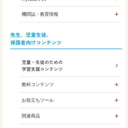
機関誌・教育情報
形 forme
先生、児童生徒、
保護者向けコンテンツ
十人虹色 ～ 「違う」の楽しみかた
～
児童・生徒のための
図工のみかた
学習支援コンテンツ
MOVE
教科コンテンツ
ABCシリーズ
みんなの図工ギャラリー
お役立ちツール
その他の教育資料
はいると
関連商品