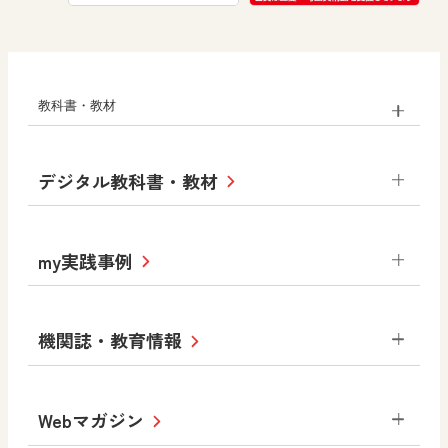
教科書・教材
小学校
デジタル教科書・教材
社会
算数
図画工作
道徳
令和6年度版小学校・
my実践事例
令和7年度版中学校 デジタル教科書
中学校
サポートサイト
小学校
令和3年度版中学校 デジタル教科書・
社会 地理
社会 歴史
社会 公民
機関誌・教育情報
教材サポートサイト
書写（国語）
社会
算数
数学
美術
道徳
デジタルアートカード
生活
総合
図画工作
教科全般
Webマガジン
高等学校
色彩入門
道徳
体育
教育情報
MOVE