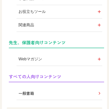
ABCシリーズ
お役立ちツール
その他の教育資料
シンキングツール
関連商品
教育情報
日文オリジナルイラスト集
デジタルアートカード
先生、保護者向けコンテンツ
つなぐ つながる ICT
まなびとプラス
Webマガジン
学び！と人権
すべての人向けコンテンツ
学び！と共生社会
一般書籍
学び！とESD