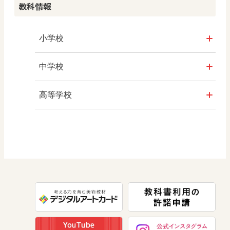
教科情報
学び！とPBL
学び！とICT
小学校
社会
中学校
算数
社会 地理
高等学校
図画工作
社会 歴史
美術／工芸
道徳
社会 公民
情報
数学
美術