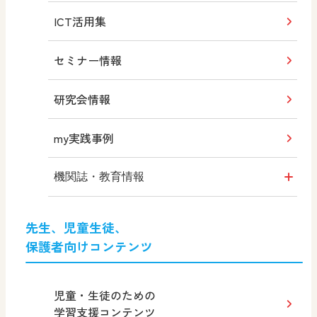
学習指導要領 新旧対照表
ICT活用集
デジタル教科書・教材
令和3年度版 教師用指導書
みんなの社会科フォトギャラリー
セミナー情報
教科書QRコンテンツ
研究会情報
my実践事例
機関誌・教育情報
社会科NAVI
先生、児童生徒、
保護者向けコンテンツ
社会科NAVIプラス
MOVE
児童・生徒のための
学習支援コンテンツ