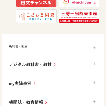
道徳
教科書・教材
小学校
デジタル教科書・教材
社会
算数
図画工作
道徳
令和6年度版小学校・
my実践事例
令和7年度版中学校 デジタル教科書
中学校
サポートサイト
小学校
令和3年度版中学校 デジタル教科書・
社会 地理
社会 歴史
社会 公民
機関誌・教育情報
教材サポートサイト