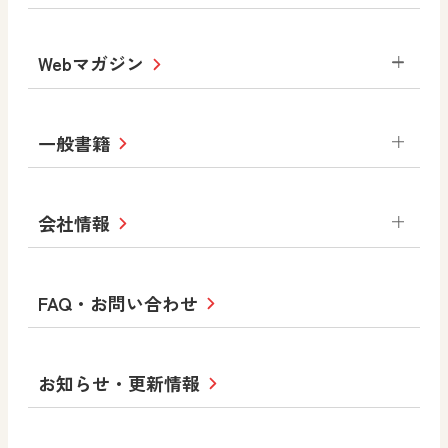
書写（国語）
社会
算数
数学
美術
道徳
デジタルアートカード
生活
総合
図画工作
教科全般
Webマガジン
高等学校
色彩入門
道徳
体育
教育情報
MOVE
美術／工芸
情報
ABCシリーズ
その他の教育資料
まなびと
中学校
一般書籍
拡大教科書
ICT活用集
まなびとプラス
学び！と美術
学び！と道徳
社会 地理
社会 歴史
社会 公民
セミナー情報
研究会情報
学び！と道徳2
学び！と社会2
美術
道徳
指導用図書
教材・副読本
図画工作・美術
会社情報
お役立ちツール
学び！と地理
学び！と公民
一般図書
文科省刊行物
形 forme
高等学校
教科書・指導書等の訂正のご案内
学び！と人権
学び！と共生社会
大学・短大テキスト
十人虹色〜「違う」の楽しみかた〜
私たちの志 ―
ロゴマークについて
FAQ・お問い合わせ
美術／工芸
情報
児童・生徒のための
学び！とESD
学び！とPBL
Purpose
図工のみかた
高校教科書×美術館
学習支援コンテンツ
学び！とICT
社長メッセージ
日文の取り組み
小・中学校 道徳
お知らせ・更新情報
会社概要
沿革
使ってみよう！
どうとくのひろば
日文の社会貢献活動
ずがこうさくの教科書