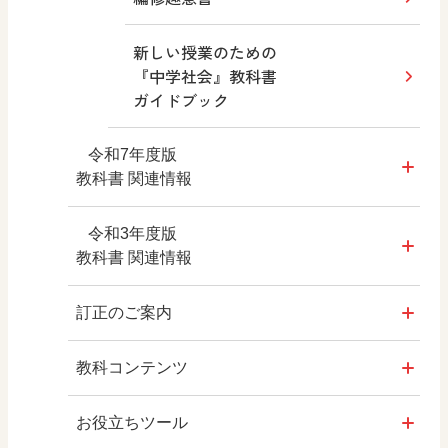
新しい授業のための
『中学社会』教科書
ガイドブック
令和7年度版
教科書 関連情報
教師用指導書
令和3年度版
教科書 関連情報
拡大教科書
教科書
訂正のご案内
デジタル教科書・教材
教師用指導書
令和7年度版 教科書
教科コンテンツ
教科書QRコンテンツ
拡大教科書
令和3年度版 教科書
Q&A質問投稿フォーム
お役立ちツール