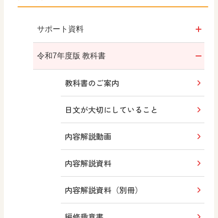
サポート資料
令和7年度版
令和7年度版 教科書
年間指導計画案・評価規準
教科書のご案内
令和3年度版
年間指導計画案
日文が大切にしていること
内容解説動画
内容解説資料
内容解説資料（別冊）
編修趣意書