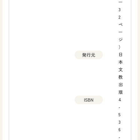
ー
3
2
ペ
ー
ジ
）
日
発行元
本
文
教
出
版
4
ISBN
-
5
3
6
-