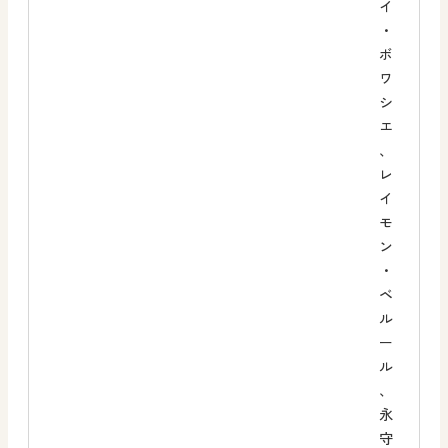
イ
・
ボ
ワ
シ
エ
、
レ
イ
モ
ン
・
ベ
ル
ー
ル
、
永
守