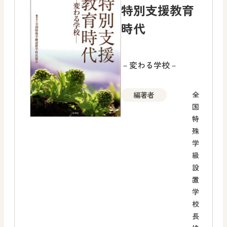
特別支援教育
時代
－変わる学校－
全
編著者
国
特
殊
学
級
設
置
学
校
長