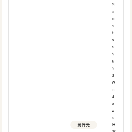
M
a
ci
n
t
o
s
h
a
n
d
W
in
d
o
w
s
日
発行元
本