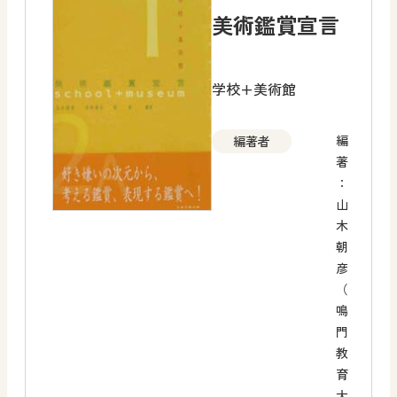
美術鑑賞宣言
学校+美術館
編
編著者
著
：
山
木
朝
彦
（
鳴
門
教
育
大