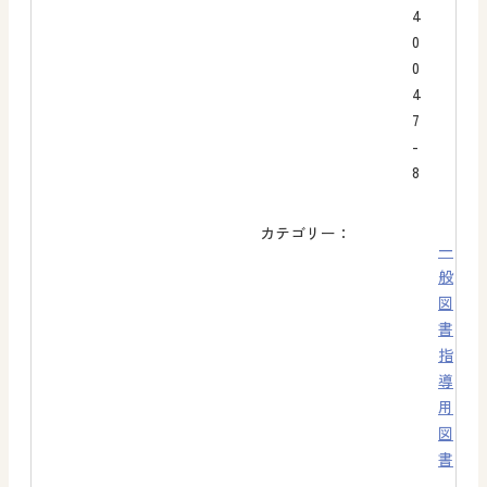
4
0
0
4
7
-
8
カテゴリー：
一
般
図
書
指
導
用
図
書