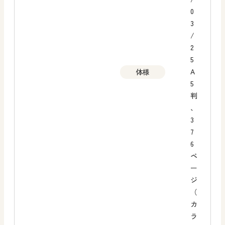
0
3
/
2
5
A
体様
5
判
、
3
7
6
ペ
ー
ジ
（
カ
ラ