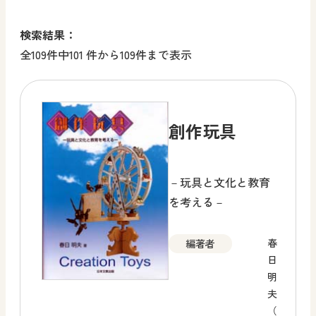
検索結果：
全109件中101 件から109件まで表示
創作玩具
－玩具と文化と教育
を考える－
春
編著者
日
明
夫
（