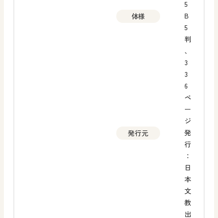
5
B
体様
5
判
、
3
3
6
ペ
ー
ジ
発
発行元
行
：
日
本
文
教
出