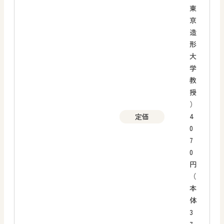
東
京
造
形
大
学
教
授
）
4
定価
0
7
0
円
（
本
体
3