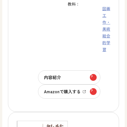
教科：
図画
工
作・
美術
総合
的学
習
内容紹介
Amazonで購入する