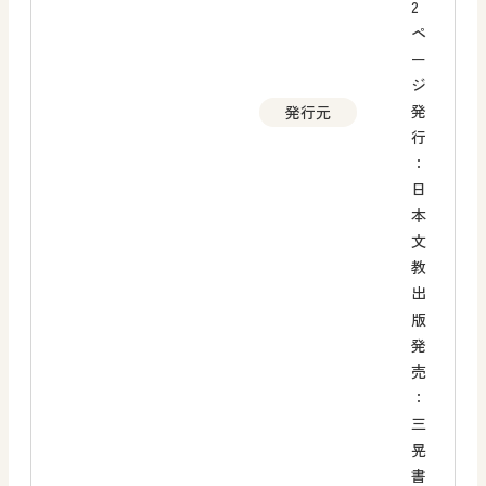
2
ペ
ー
ジ
発
発行元
行
：
日
本
文
教
出
版
発
売
：
三
晃
書