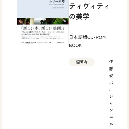
ティヴィティ
の美学
日本語版CD-ROM
BOOK
伊
編著者
藤
俊
治
、
ジ
ャ
ン
＝
ル