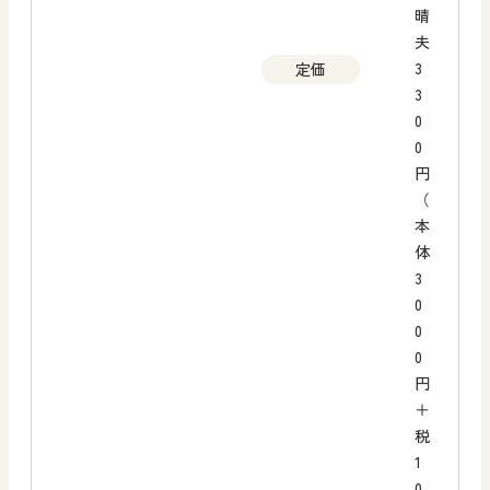
晴
夫
3
定価
3
0
0
円
（
本
体
3
0
0
0
円
＋
税
1
0