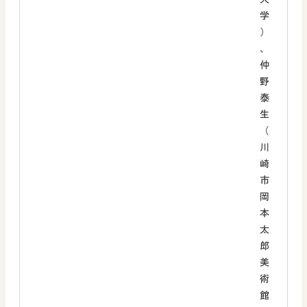
学
）
、
仲
野
泰
生
（
川
崎
市
岡
本
太
郎
美
術
館