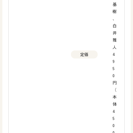
基
樹
、
白
井
雅
人
4
定価
9
5
0
円
（
本
体
4
5
0
0