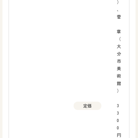
）
、
菅
章
（
大
分
市
美
術
館
）
3
定価
3
0
0
円