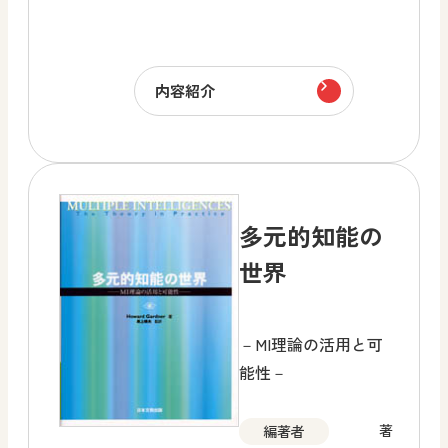
内容紹介
多元的知能の
世界
－MI理論の活用と可
能性－
著
編著者