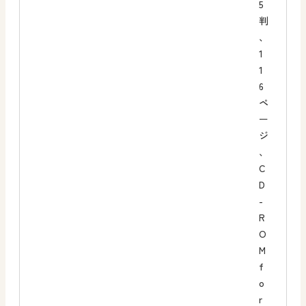
5
判
、
1
1
6
ペ
ー
ジ
、
C
D
-
R
O
M
f
o
r