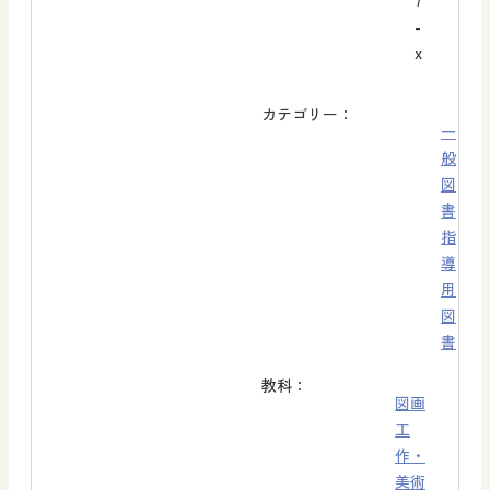
7
-
x
カテゴリー：
一
般
図
書
指
導
用
図
書
教科：
図画
工
作・
美術