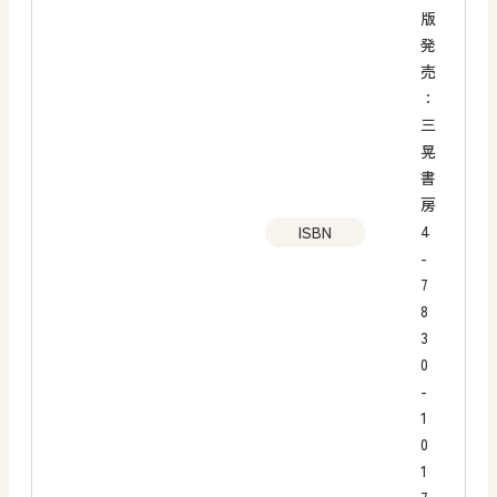
版
発
売
：
三
晃
書
房
4
ISBN
-
7
8
3
0
-
1
0
1