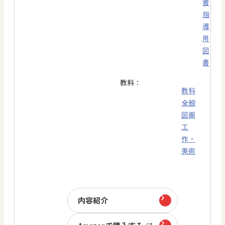
書
指
導
用
図
書
教科：
教科
全般
図画
工
作・
美術
内容紹介