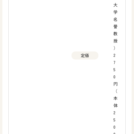
大
学
名
誉
教
授
）
2
定価
7
5
0
円
（
本
体
2
5
0