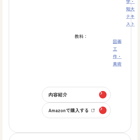
学・
短大
テキ
スト
教科：
図画
工
作・
美術
内容紹介
Amazonで購入する