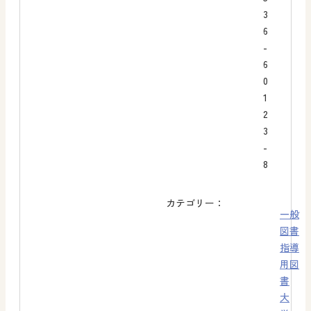
3
6
-
6
0
1
2
3
-
8
カテゴリー：
一般
図書
指導
用図
書
大