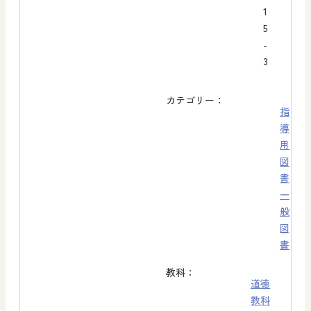
1
5
-
3
カテゴリー：
指
導
用
図
書
一
般
図
書
教科：
道徳
教科