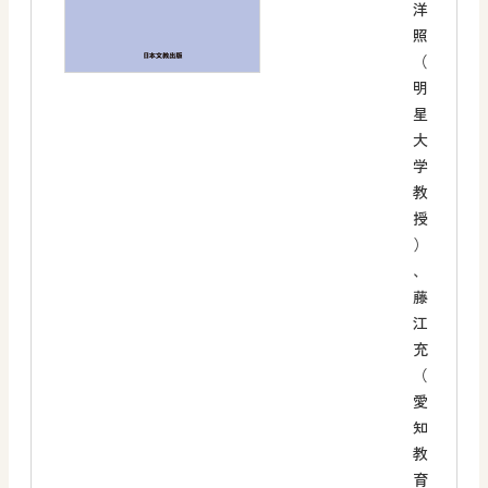
洋
照
（
明
星
大
学
教
授
）
、
藤
江
充
（
愛
知
教
育