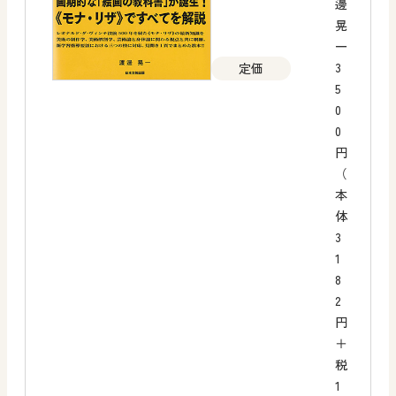
邊
晃
一
3
定価
5
0
0
円
（
本
体
3
1
8
2
円
＋
税
1