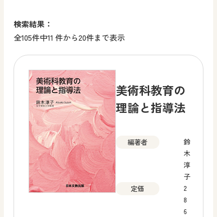
検索結果：
全105件中11 件から20件まで表示
美術科教育の
理論と指導法
鈴
編著者
木
淳
子
2
定価
8
6