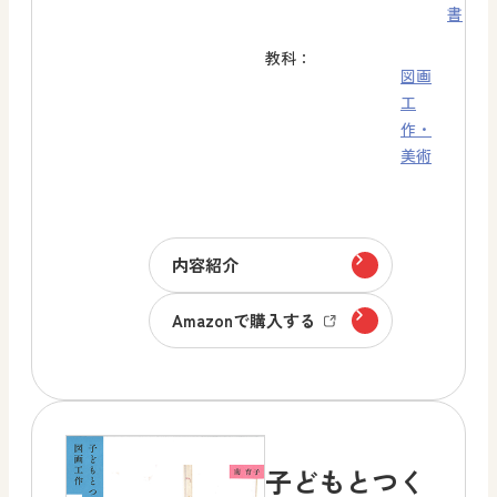
書
教科：
図画
工
作・
美術
内容紹介
Amazonで購入する
子どもとつく