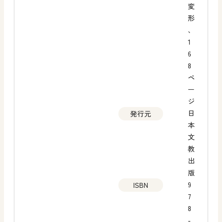
変
形
、
1
6
8
ペ
ー
ジ
日
発行元
本
文
教
出
版
9
ISBN
7
8
-