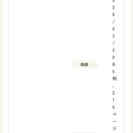
0
2
0
/
0
3
/
2
0
B
体様
5
判
、
2
1
6
ペ
ー
ジ