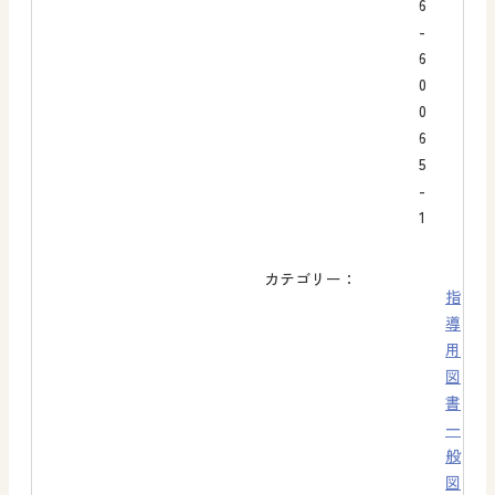
6
-
6
0
0
6
5
-
1
カテゴリー：
指
導
用
図
書
一
般
図