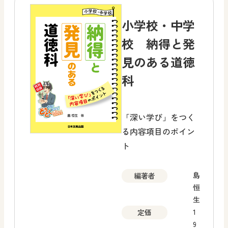
小学校・中学
校 納得と発
見のある道徳
科
「深い学び」をつく
る内容項目のポイン
ト
島
編著者
恒
生
1
定価
9