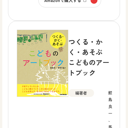
Amazonで購入する
つくる・か
く・あそぶ
こどものアー
トブック
鮫
編著者
島
良
一
、
馬