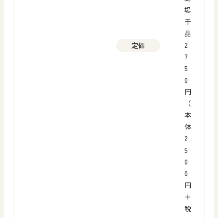
場
千
晶
2
定価
7
5
0
円
（
本
体
2
5
0
0
円
＋
税