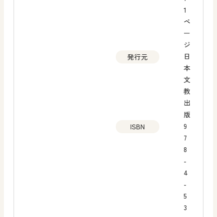
1
ペ
ー
ジ
日
発行元
本
文
教
出
版
9
ISBN
7
8
-
4
-
5
3