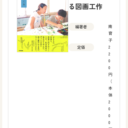
る図画工作
南
編著者
育
子
2
定価
2
0
0
円
（
本
体
2
0
0
0