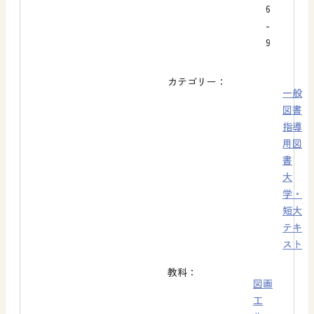
6
-
9
カテゴリー：
一般
図書
指導
用図
書
大
学・
短大
テキ
スト
教科：
図画
工