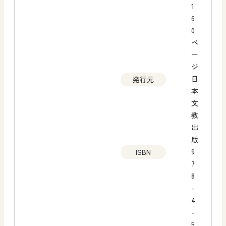
1
6
0
ペ
ー
ジ
日
発行元
本
文
教
出
版
9
ISBN
7
8
-
4
-
5