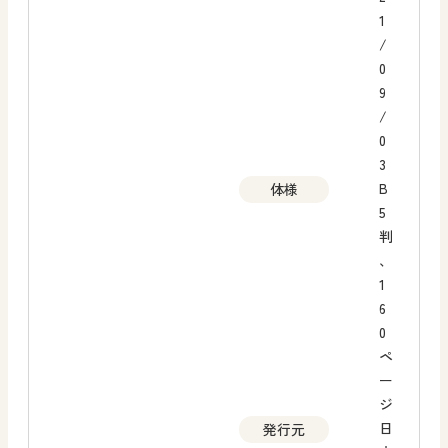
1
/
0
9
/
0
3
B
体様
5
判
、
1
6
0
ペ
ー
ジ
日
発行元