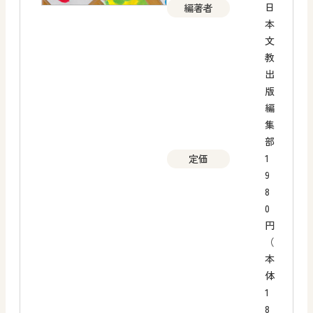
日
編著者
本
文
教
出
版
編
集
部
1
定価
9
8
0
円
（
本
体
1
8