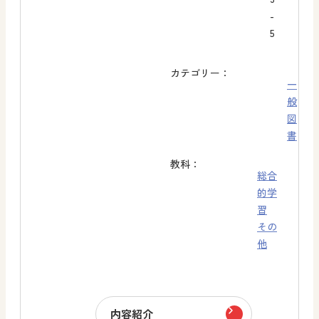
-
5
カテゴリー：
一
般
図
書
教科：
総合
的学
習
その
他
内容紹介