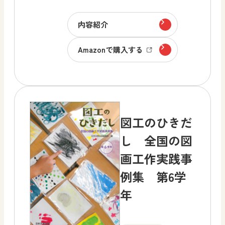
内容紹介
Amazonで購入する
図工のひきだ
し 全国の図
画工作実践事
例集 第6学
年