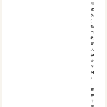
川
雅
弘
(
鳴
門
教
育
大
学
大
学
院
)
、
藤
井
千
春