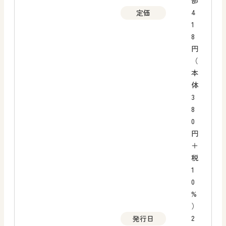
部
4
定価
1
8
円
（
本
体
3
8
0
円
＋
税
1
0
%
）
2
発行日