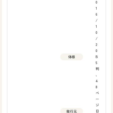
0
1
6
/
1
0
/
2
0
B
体様
5
判
、
4
8
ペ
ー
ジ
日
発行元