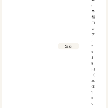
(
早
稲
田
大
学
)
2
定価
0
3
5
円
（
本
体
1
8
5