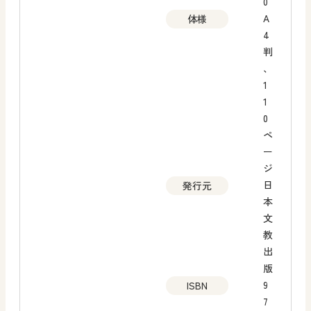
0
A
体様
4
判
、
1
1
0
ペ
ー
ジ
日
発行元
本
文
教
出
版
9
ISBN
7