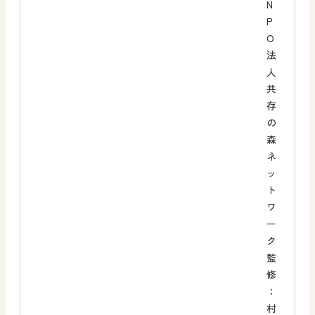
N
P
O
法
人
共
存
の
森
ネ
ッ
ト
ワ
ー
ク
監
修
：
村