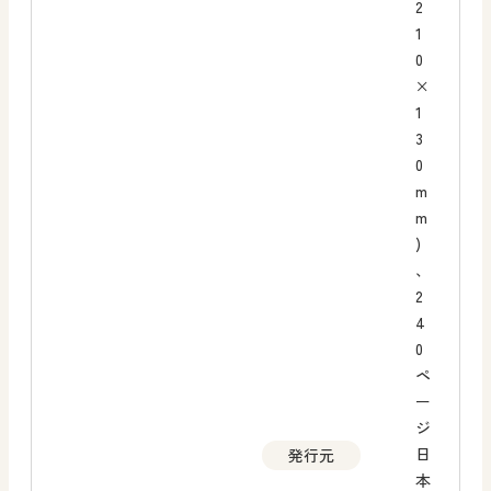
2
1
0
×
1
3
0
m
m
)
、
2
4
0
ペ
ー
ジ
日
発行元
本