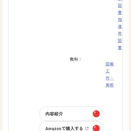
図
書
指
導
用
図
書
教科：
図画
工
作・
美術
内容紹介
Amazonで購入する