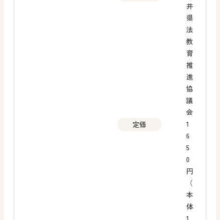
井
県
法
教
育
推
進
協
議
会
1
定価
6
5
0
円
（
本
体
1