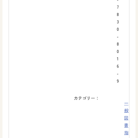
7
8
3
0
-
8
0
1
6
-
9
カテゴリー：
一
般
図
書
指