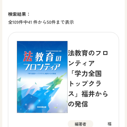
検索結果：
全109件中41 件から50件まで表示
法教育のフロ
ンティア
「学力全国
トップクラ
ス」福井から
の発信
福
編著者