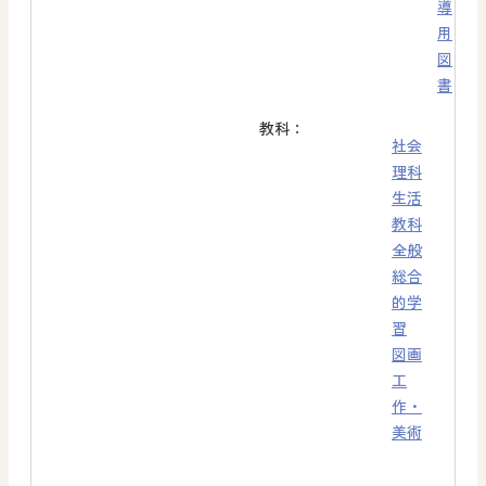
導
用
図
書
教科：
社会
理科
生活
教科
全般
総合
的学
習
図画
工
作・
美術