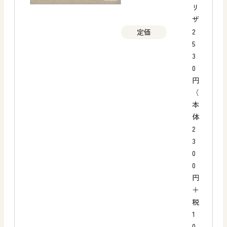
リ
ザ
2
定価
5
3
0
円
（
本
体
2
3
0
0
円
＋
税
1
0