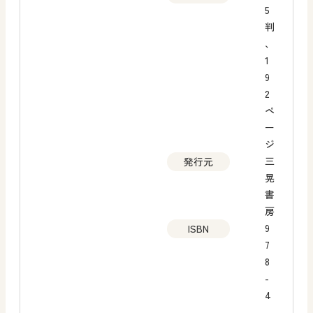
5
判
、
1
9
2
ペ
ー
ジ
三
発行元
晃
書
房
9
ISBN
7
8
-
4
-