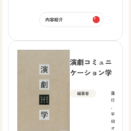
内容紹介
演劇コミュニ
ケーション学
蓮
編著者
行
、
平
田
オ