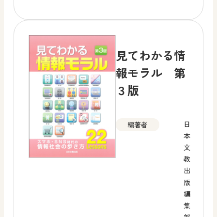
見てわかる情
報モラル 第
３版
日
編著者
本
文
教
出
版
編
集