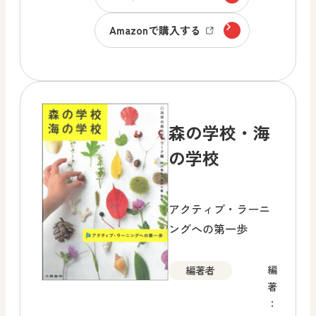
Amazonで購入する
森の学校・海
の学校
アクティブ・ラーニ
ングへの第一歩
編
編著者
著
：