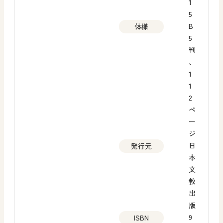
1
5
B
体様
5
判
、
1
1
2
ペ
ー
ジ
日
発行元
本
文
教
出
版
9
ISBN