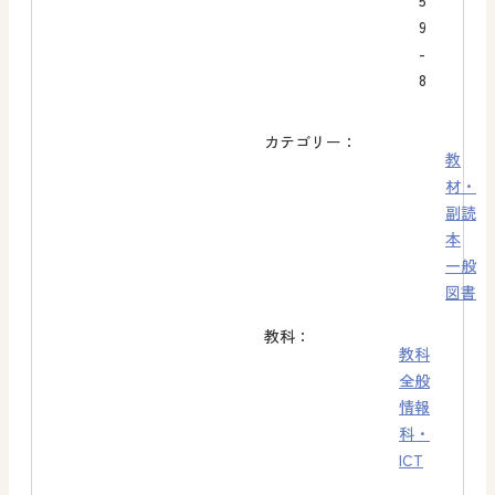
5
9
-
8
カテゴリー：
教
材・
副読
本
一般
図書
教科：
教科
全般
情報
科・
ICT