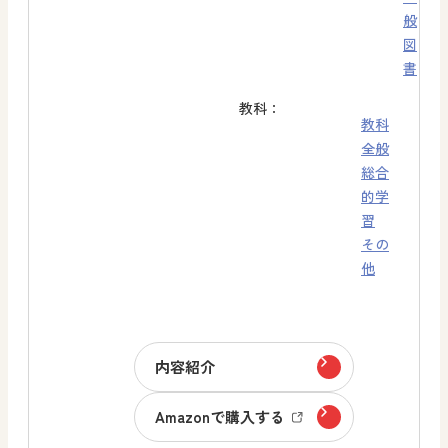
般
図
書
教科：
教科
全般
総合
的学
習
その
他
内容紹介
Amazonで購入する