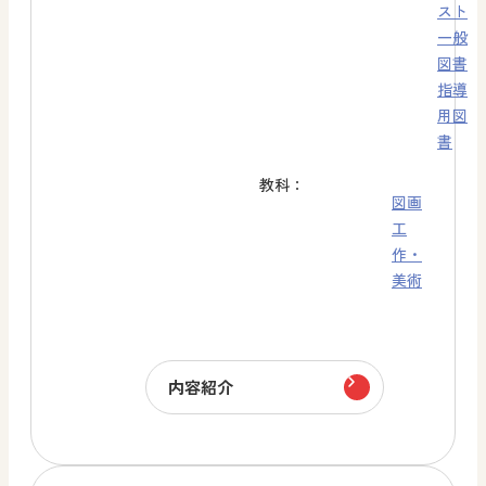
スト
一般
図書
指導
用図
書
教科：
図画
工
作・
美術
内容紹介