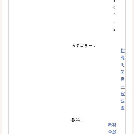
1
0
9
-
2
カテゴリー：
指
導
用
図
書
一
般
図
書
教科：
教科
全般