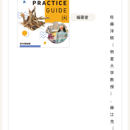
佐
編著者
藤
洋
照
（
明
星
大
学
教
授
）
、
藤
江
充
（