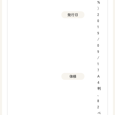
%
）
2
発行日
0
1
9
/
0
9
/
1
7
A
体様
4
判
、
8
2
ペ