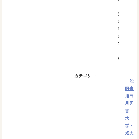
-
6
0
1
0
7
-
8
カテゴリー：
一般
図書
指導
用図
書
大
学・
短大