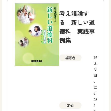
考え議論す
る 新しい道
徳科 実践事
例集
鈴
編著者
木
明
雄
、
江
川
登
1
定価