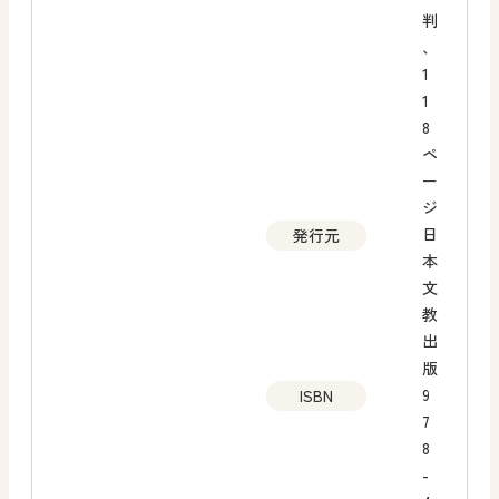
判
、
1
1
8
ペ
ー
ジ
日
発行元
本
文
教
出
版
9
ISBN
7
8
-