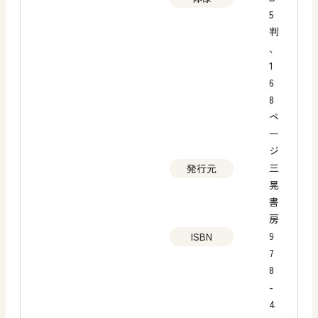
5
判
、
1
6
8
ペ
ー
ジ
三
発行元
晃
書
房
9
ISBN
7
8
-
4