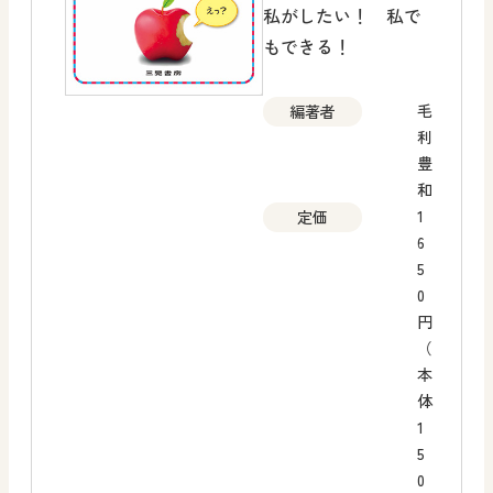
私がしたい！ 私で
もできる！
毛
編著者
利
豊
和
1
定価
6
5
0
円
（
本
体
1
5
0