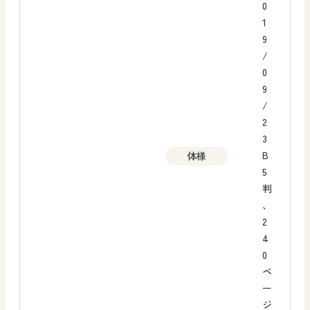
0
1
9
/
0
9
/
2
3
B
体様
5
判
、
2
4
0
ペ
ー
ジ