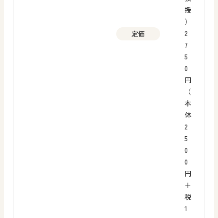
授
）
2
定価
7
5
0
円
（
本
体
2
5
0
0
円
＋
税
1