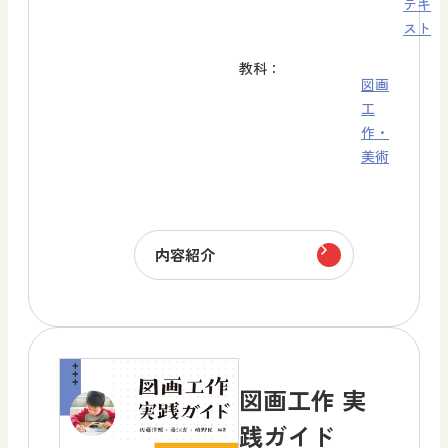
テキ
スト
教科：
図画
工
作・
美術
内容紹介
図画工作 実
践ガイド