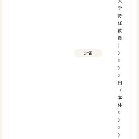
大
学
特
任
教
授
）
3
定価
3
0
0
円
（
本
体
3
0
0
0