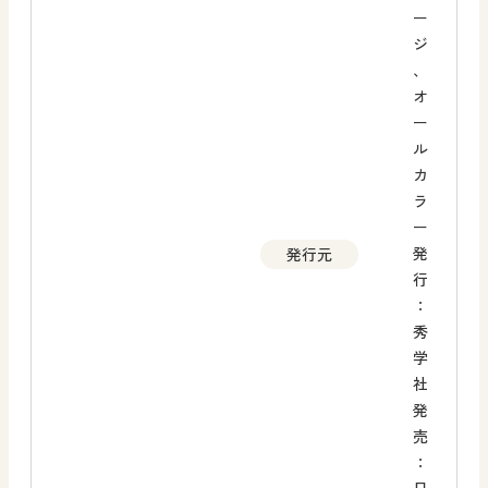
ー
ジ
、
オ
ー
ル
カ
ラ
ー
発
発行元
行
：
秀
学
社
発
売
：