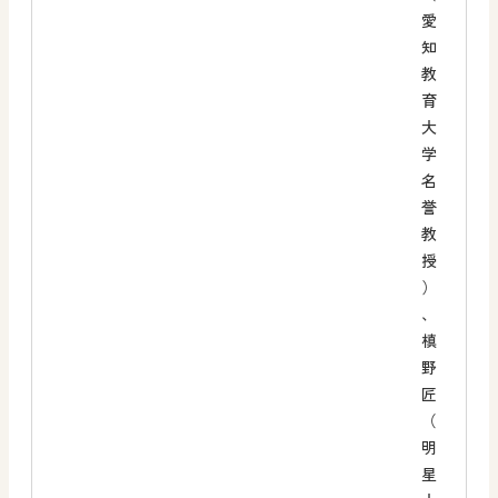
愛
知
教
育
大
学
名
誉
教
授
）
、
槙
野
匠
（
明
星