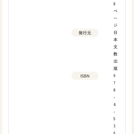
8
ペ
ー
ジ
日
発行元
本
文
教
出
版
9
ISBN
7
8
-
4
-
5
3
6