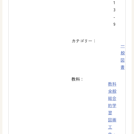
1
3
-
9
カテゴリー：
一
般
図
書
教科：
教科
全般
総合
的学
習
図画
工