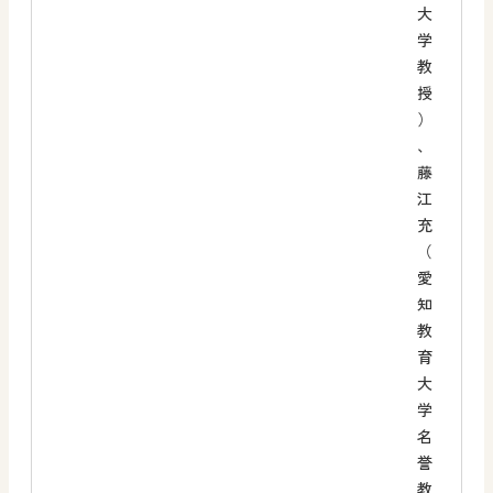
大
学
教
授
）
、
藤
江
充
（
愛
知
教
育
大
学
名
誉
教