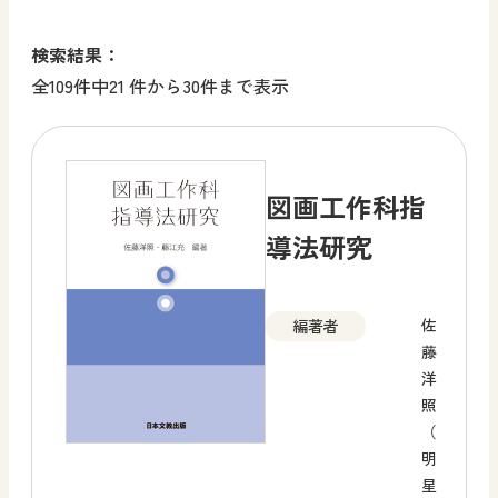
検索結果：
全109件中21 件から30件まで表示
図画工作科指
導法研究
佐
編著者
藤
洋
照
（
明
星