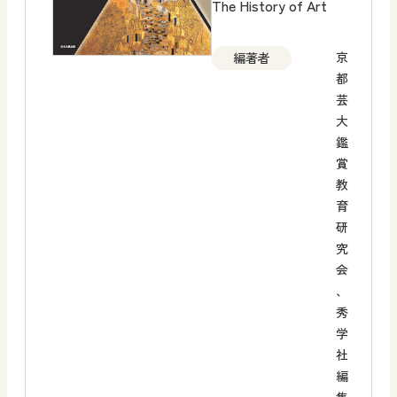
The History of Art
京
編著者
都
芸
大
鑑
賞
教
育
研
究
会
、
秀
学
社
編