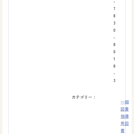
-
7
8
3
0
-
8
0
1
8
-
3
カテゴリー：
一般
図書
指導
用図
書