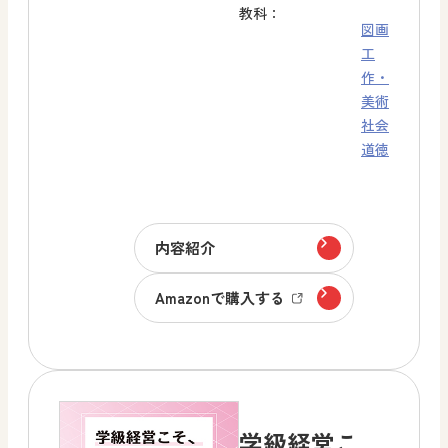
教科：
図画
工
作・
美術
社会
道徳
内容紹介
Amazonで購入する
学級経営こ