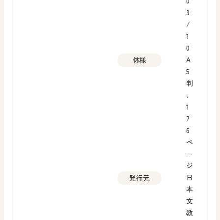
0
3
/
1
0
A
体様
5
判
、
1
7
6
ペ
ー
ジ
日
発行元
本
文
教