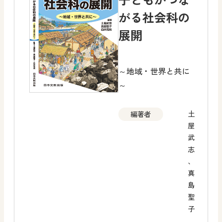
がる社会科の
展開
～地域・世界と共に
～
土
編著者
屋
武
志
、
真
島
聖
子
、