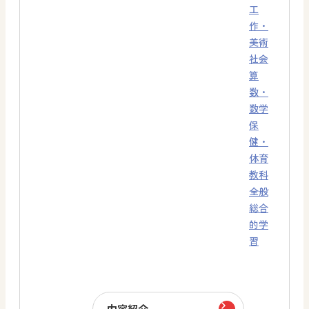
工
作・
美術
社会
算
数・
数学
保
健・
体育
教科
全般
総合
的学
習
内容紹介