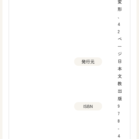
変
形
、
4
2
ペ
ー
ジ
日
発行元
本
文
教
出
版
9
ISBN
7
8
-
4