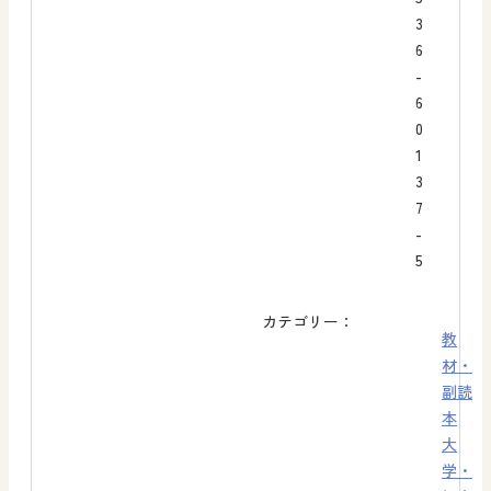
3
6
-
6
0
1
3
7
-
5
カテゴリー：
教
材・
副読
本
大
学・