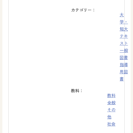
カテゴリー：
大
学・
短大
テキ
スト
一般
図書
指導
用図
書
教科：
教科
全般
その
他
社会