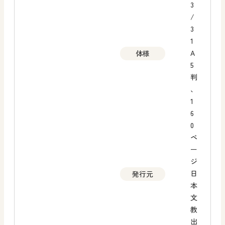
3
/
3
1
A
体様
5
判
、
1
6
0
ペ
ー
ジ
日
発行元
本
文
教
出