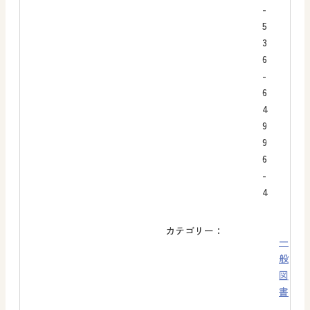
-
5
3
6
-
6
4
9
9
6
-
4
カテゴリー：
一
般
図
書