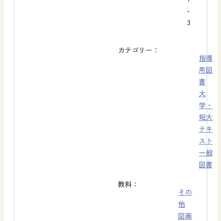
-
3
カテゴリー：
指導
用図
書
大
学・
短大
テキ
スト
一般
図書
教科：
その
他
図画