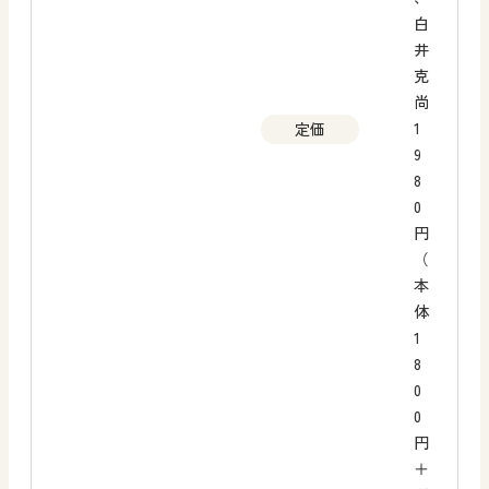
白
井
克
尚
1
定価
9
8
0
円
（
本
体
1
8
0
0
円
＋