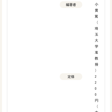
小
編著者
貫
篤
（
埼
玉
大
学
准
教
授
）
2
定価
2
0
0
円
（