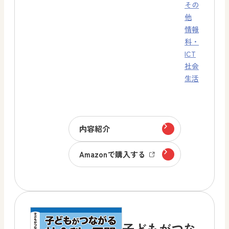
その
他
情報
科・
ICT
社会
生活
内容紹介
Amazonで購入する
子どもがつな