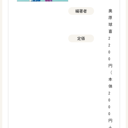
奥
編著者
原
球
喜
2
定価
2
0
0
円
（
本
体
2
0
0
0
円
＋