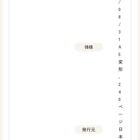
/
0
8
/
3
1
A
体様
5
変
形
、
2
4
0
ペ
ー
ジ
日
発行元
本