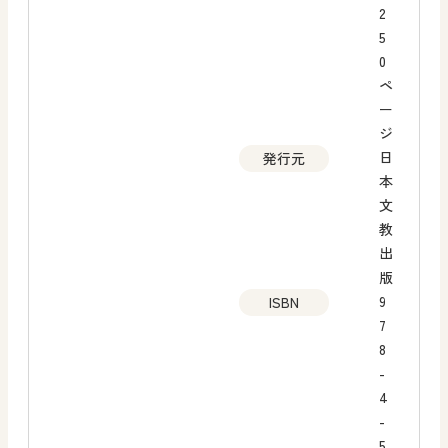
2
5
0
ペ
ー
ジ
日
発行元
本
文
教
出
版
9
ISBN
7
8
-
4
-
5