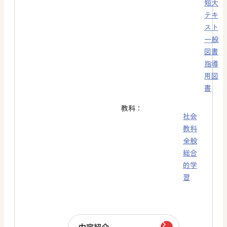
短大
テキ
スト
一般
図書
指導
用図
書
教科：
社会
教科
全般
総合
的学
習
内容紹介