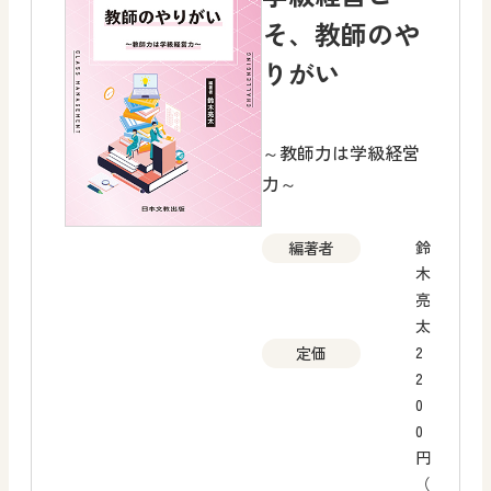
そ、教師のや
りがい
～教師力は学級経営
力～
鈴
編著者
木
亮
太
2
定価
2
0
0
円
（