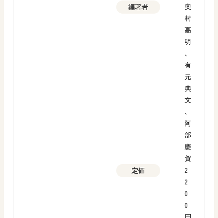
奥
編著者
村
高
明
、
有
元
典
文
、
阿
部
慶
賀
2
定価
2
0
0
円