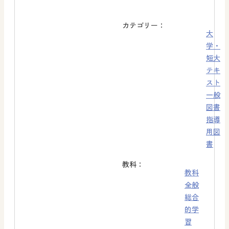
カテゴリー：
大
学・
短大
テキ
スト
一般
図書
指導
用図
書
教科：
教科
全般
総合
的学
習