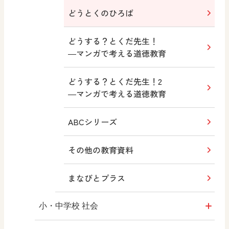
ABCシリーズ
十人虹色 ～「違う」の楽しみかた～
どうとくのひろば
その他の教育資料
図工のみかた
どうする？とくだ先生！
―マンガで考える道徳教育
まなびとプラス
高校教科書×美術館
どうする？とくだ先生！2
―マンガで考える道徳教育
つなぐ つながる ICT
ABCシリーズ
ABCシリーズ
その他の教育資料
その他の教育資料
まなびとプラス
まなびとプラス
小・中学校 社会