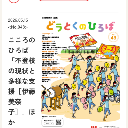
2026.05.15
<No.043>
こころの
ひろば
「不登校
の現状と
多様な支
援［伊藤
美奈
子］」ほ
か