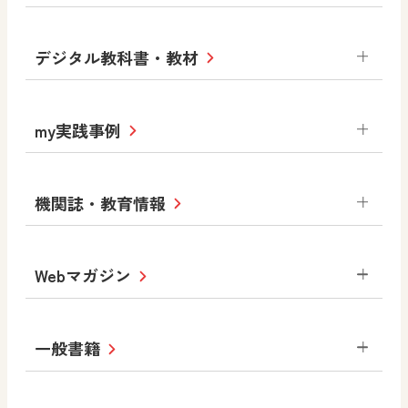
小学校
デジタル教科書・教材
社会
算数
図画工作
道徳
令和6年度版小学校・
my実践事例
令和7年度版中学校 デジタル教科書
中学校
サポートサイト
小学校
令和3年度版中学校 デジタル教科書・
社会 地理
社会 歴史
社会 公民
機関誌・教育情報
教材サポートサイト
書写（国語）
社会
算数
数学
美術
道徳
デジタルアートカード
生活
総合
図画工作
教科全般
Webマガジン
高等学校
色彩入門
道徳
体育
教育情報
MOVE
美術／工芸
情報
ABCシリーズ
その他の教育資料
まなびと
中学校
一般書籍
拡大教科書
ICT活用集
まなびとプラス
学び！と美術
学び！と道徳
社会 地理
社会 歴史
社会 公民
セミナー情報
研究会情報
学び！と道徳2
学び！と社会2