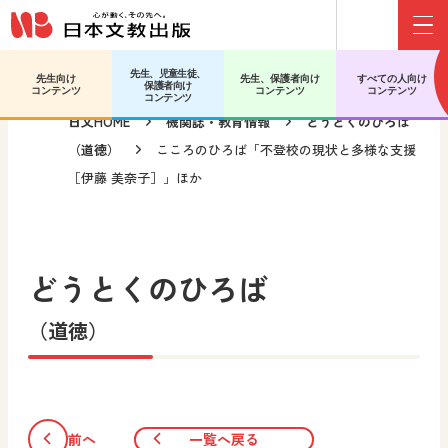
Menu
メインコンテンツへ移動
先生、児童生徒、
先生向け
先生、保護者向け
すべての人向け
保護者向け
コンテンツ
コンテンツ
コンテンツ
コンテンツ
日文HOME
機関誌・教育情報
どうとくのひろば
（道徳）
こころのひろば「不登校の現状と多様な支援
［伊藤 美奈子］」ほか
どうとくのひろば
（道徳）
前へ
一覧へ戻る