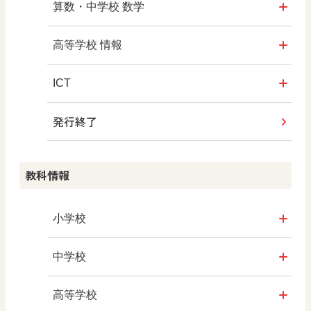
社会科NAVI
算数・中学校 数学
マンガでわかる社会科授業！
ROOT
高等学校 情報
社会科NAVIプラス
全国学力・学習状況調査
ICT・Education
ICT
教科書活用のポイント
発行終了
ABCシリーズ
情報科プラス
つなぐ つながる ICT
算数授業のススメ
その他の教育資料
その他の教育資料
その他の教育資料
教科情報
楽しい数学の授業を目指して
まなびとプラス
ABCシリーズ
小学校
その他の教育資料
社会
中学校
算数
社会 地理
高等学校