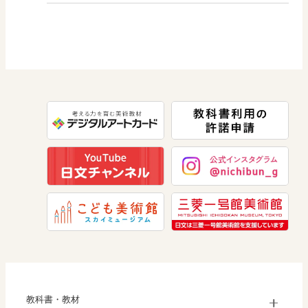
図画工作
社会 歴史
美術／工芸
道徳
社会 公民
情報
数学
美術
道徳
教科書・教材