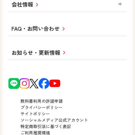
美術
道徳
指導用図書
教材・副読本
図画工作・美術
会社情報
お役立ちツール
学び！と地理
学び！と公民
一般図書
文科省刊行物
形 forme
高等学校
教科書・指導書等の訂正のご案内
学び！と人権
学び！と共生社会
大学・短大テキスト
十人虹色〜「違う」の楽しみかた〜
私たちの志 ―
ロゴマークについて
FAQ・お問い合わせ
美術／工芸
情報
児童・生徒のための
学び！とESD
学び！とPBL
Purpose
図工のみかた
高校教科書×美術館
学習支援コンテンツ
学び！とICT
社長メッセージ
日文の取り組み
小・中学校 道徳
お知らせ・更新情報
会社概要
沿革
使ってみよう！
どうとくのひろば
日文の社会貢献活動
ずがこうさくの教科書
どうする？とくだ先生！
日本文教出版株式会社行動計画
図画工作科でのICT活用アイデア
ーマンガで考える道徳教育
次世代育成支援行動計画
読み物プラス
どうする？とくだ先生！2
個人番号および特定個人情報の
連載終了
ーマンガで考える道徳教育
教科書利用の許諾申請
適正な取扱いに関する基本方針
プライバシーポリシー
サイトポリシー
小・中学校 社会
採用情報
ソーシャルメディア公式アカウント
特定商取引法に基づく表記
社会科NAVI
ご利用推奨環境
FAQ・お問い合わせ