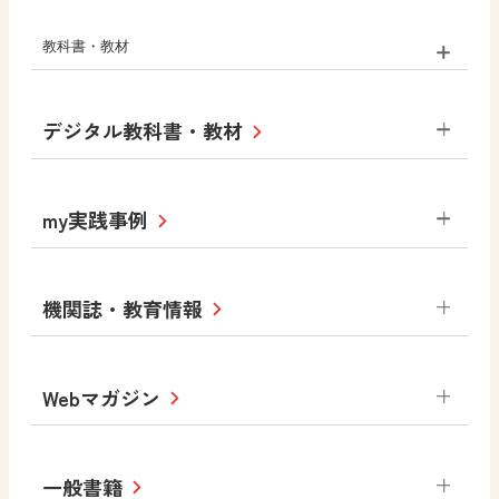
教科書・教材
小学校
デジタル教科書・教材
社会
算数
図画工作
道徳
令和6年度版小学校・
my実践事例
令和7年度版中学校 デジタル教科書
中学校
サポートサイト
小学校
令和3年度版中学校 デジタル教科書・
社会 地理
社会 歴史
社会 公民
機関誌・教育情報
教材サポートサイト
書写（国語）
社会
算数
数学
美術
道徳
デジタルアートカード
生活
総合
図画工作
教科全般
Webマガジン
高等学校
色彩入門
道徳
体育
教育情報
MOVE
美術／工芸
情報
ABCシリーズ
その他の教育資料
まなびと
中学校
一般書籍