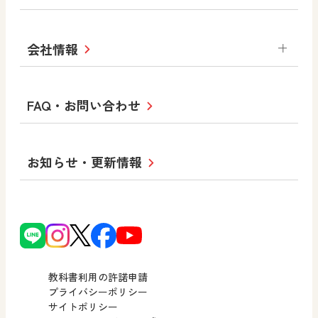
拡大教科書
ICT活用集
まなびとプラス
学び！と美術
学び！と道徳
社会 地理
社会 歴史
社会 公民
セミナー情報
研究会情報
学び！と道徳2
学び！と社会2
美術
道徳
指導用図書
教材・副読本
図画工作・美術
会社情報
お役立ちツール
学び！と地理
学び！と公民
一般図書
文科省刊行物
形 forme
高等学校
教科書・指導書等の訂正のご案内
学び！と人権
学び！と共生社会
大学・短大テキスト
十人虹色〜「違う」の楽しみかた〜
私たちの志 ―
ロゴマークについて
FAQ・お問い合わせ
美術／工芸
情報
児童・生徒のための
学び！とESD
学び！とPBL
Purpose
図工のみかた
高校教科書×美術館
学習支援コンテンツ
学び！とICT
社長メッセージ
日文の取り組み
小・中学校 道徳
お知らせ・更新情報
会社概要
沿革
使ってみよう！
どうとくのひろば
日文の社会貢献活動
ずがこうさくの教科書
どうする？とくだ先生！
日本文教出版株式会社行動計画
図画工作科でのICT活用アイデア
ーマンガで考える道徳教育
次世代育成支援行動計画
読み物プラス
どうする？とくだ先生！2
個人番号および特定個人情報の
連載終了
ーマンガで考える道徳教育
教科書利用の許諾申請
適正な取扱いに関する基本方針
プライバシーポリシー
サイトポリシー
小・中学校 社会
採用情報