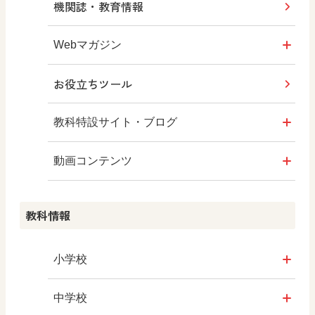
機関誌・教育情報
Webマガジン
お役立ちツール
トップ
学び！とICT
教科特設サイト・ブログ
図画工作科での
トップ
動画コンテンツ
ICT活用アイデア
図画工作科ブログ
トップ
教科情報
どうする？ICT
～次のステージへ～
小学校
社会
中学校