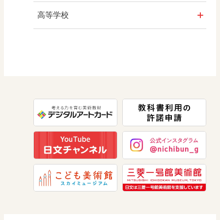
算数
社会 地理
高等学校
図画工作
社会 歴史
美術／工芸
道徳
社会 公民
情報
数学
美術
道徳