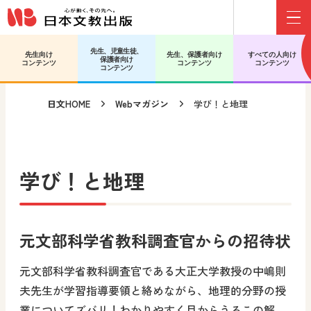
Menu
メインコンテンツへ移動
サブコンテンツへ移動
先生、児童生徒、
先生向け
先生、保護者向け
すべての人向け
保護者向け
コンテンツ
コンテンツ
コンテンツ
コンテンツ
日文HOME
Webマガジン
学び！と地理
学び！と地理
元文部科学省教科調査官からの招待状
元文部科学省教科調査官である大正大学教授の中嶋則
夫先生が学習指導要領と絡めながら、地理的分野の授
業についてズバリ！わかりやすく目からうろこの解