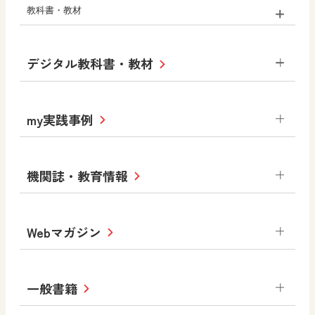
教科書・教材
小学校
デジタル教科書・教材
社会
算数
図画工作
道徳
令和6年度版小学校・
my実践事例
令和7年度版中学校 デジタル教科書
中学校
サポートサイト
小学校
令和3年度版中学校 デジタル教科書・
社会 地理
社会 歴史
社会 公民
機関誌・教育情報
教材サポートサイト
書写（国語）
社会
算数
数学
美術
道徳
デジタルアートカード
生活
総合
図画工作
教科全般
Webマガジン
高等学校
色彩入門
道徳
体育
教育情報
MOVE
美術／工芸
情報
ABCシリーズ
その他の教育資料
まなびと
中学校
一般書籍
拡大教科書
ICT活用集
まなびとプラス
学び！と美術
学び！と道徳
社会 地理
社会 歴史
社会 公民