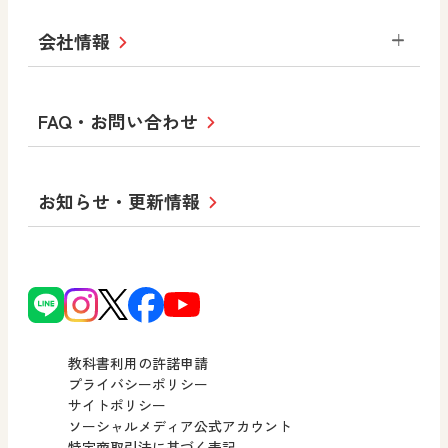
セミナー情報
研究会情報
学び！と道徳2
学び！と社会2
美術
道徳
指導用図書
教材・副読本
図画工作・美術
会社情報
お役立ちツール
学び！と地理
学び！と公民
一般図書
文科省刊行物
形 forme
高等学校
教科書・指導書等の訂正のご案内
学び！と人権
学び！と共生社会
大学・短大テキスト
十人虹色〜「違う」の楽しみかた〜
私たちの志 ―
ロゴマークについて
FAQ・お問い合わせ
美術／工芸
情報
児童・生徒のための
学び！とESD
学び！とPBL
Purpose
図工のみかた
高校教科書×美術館
学習支援コンテンツ
学び！とICT
社長メッセージ
日文の取り組み
小・中学校 道徳
お知らせ・更新情報
会社概要
沿革
使ってみよう！
どうとくのひろば
日文の社会貢献活動
ずがこうさくの教科書
どうする？とくだ先生！
日本文教出版株式会社行動計画
図画工作科でのICT活用アイデア
ーマンガで考える道徳教育
次世代育成支援行動計画
読み物プラス
どうする？とくだ先生！2
個人番号および特定個人情報の
連載終了
ーマンガで考える道徳教育
教科書利用の許諾申請
適正な取扱いに関する基本方針
プライバシーポリシー
サイトポリシー
小・中学校 社会
採用情報
ソーシャルメディア公式アカウント
特定商取引法に基づく表記