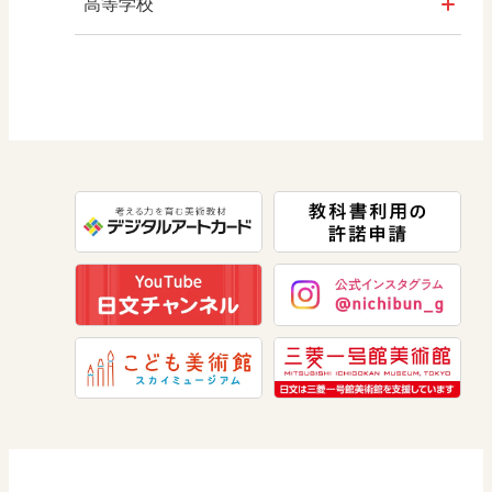
算数
社会 地理
高等学校
図画工作
社会 歴史
美術／工芸
道徳
社会 公民
情報
数学
美術
道徳