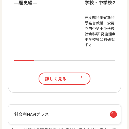
―歴史編―
学校・中学校の接続
元文部科学省教科調査官
學名誉教授 安野功、東
立府中第十小学校校長・
社会科研 究協議会常任理
小学校社会科研究会副会
ずさ
詳しく見る
社会科NAVIプラス