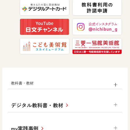
美術
道徳
教科書・教材
小学校
デジタル教科書・教材
社会
算数
図画工作
道徳
令和6年度版小学校・
my実践事例