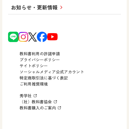
小・中学校 道徳
お知らせ・更新情報
会社概要
沿革
使ってみよう！
どうとくのひろば
日文の社会貢献活動
ずがこうさくの教科書
どうする？とくだ先生！
日本文教出版株式会社行動計画
図画工作科でのICT活用アイデア
ーマンガで考える道徳教育
次世代育成支援行動計画
読み物プラス
どうする？とくだ先生！2
個人番号および特定個人情報の
連載終了
ーマンガで考える道徳教育
教科書利用の許諾申請
適正な取扱いに関する基本方針
プライバシーポリシー
サイトポリシー
小・中学校 社会
採用情報
ソーシャルメディア公式アカウント
特定商取引法に基づく表記
社会科NAVI
ご利用推奨環境
FAQ・お問い合わせ
マンガでわかる社会科授業！
秀学社
社会科NAVIプラス
お知らせ・更新情報
（社）教科書協会
教科書購入のご案内
算数・中学校 数学
ROOT