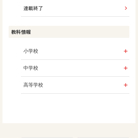
連載終了
教科情報
小学校
社会
中学校
算数
社会 地理
高等学校
図画工作
社会 歴史
美術／工芸
道徳
社会 公民
情報
数学