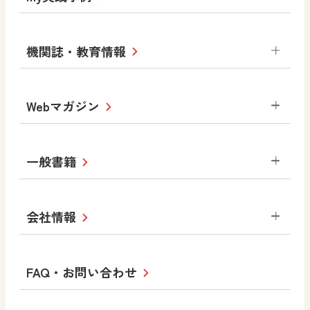
令和7年度版中学校 デジタル教科書
中学校
サポートサイト
小学校
令和3年度版中学校 デジタル教科書・
社会 地理
社会 歴史
社会 公民
機関誌・教育情報
教材サポートサイト
書写（国語）
社会
算数
数学
美術
道徳
デジタルアートカード
生活
総合
図画工作
教科全般
Webマガジン
高等学校
色彩入門
道徳
体育
教育情報
MOVE
美術／工芸
情報
ABCシリーズ
その他の教育資料
まなびと
中学校
一般書籍
拡大教科書
ICT活用集
まなびとプラス
学び！と美術
学び！と道徳
社会 地理
社会 歴史
社会 公民
セミナー情報
研究会情報
学び！と道徳2
学び！と社会2
美術
道徳
指導用図書
教材・副読本
図画工作・美術
会社情報
お役立ちツール
学び！と地理
学び！と公民
一般図書
文科省刊行物
形 forme
高等学校
教科書・指導書等の訂正のご案内
学び！と人権
学び！と共生社会
大学・短大テキスト
十人虹色〜「違う」の楽しみかた〜
私たちの志 ―
ロゴマークについて
FAQ・お問い合わせ
美術／工芸
情報
児童・生徒のための
学び！とESD
学び！とPBL
Purpose
図工のみかた
高校教科書×美術館
学習支援コンテンツ
学び！とICT
社長メッセージ
日文の取り組み