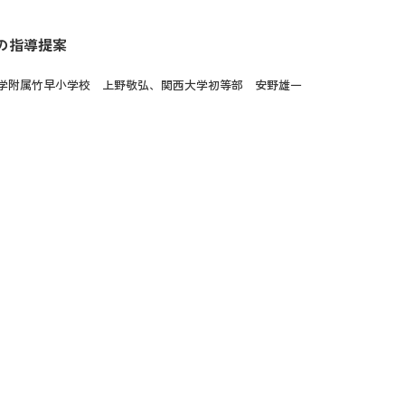
の指導提案
学附属竹早小学校 上野敬弘、関西大学初等部 安野雄一