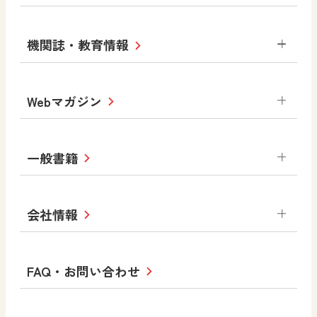
中学校
サポートサイト
小学校
令和3年度版中学校 デジタル教科書・
社会 地理
社会 歴史
社会 公民
機関誌・教育情報
教材サポートサイト
書写（国語）
社会
算数
数学
美術
道徳
デジタルアートカード
生活
総合
図画工作
教科全般
Webマガジン
高等学校
色彩入門
道徳
体育
教育情報
MOVE
美術／工芸
情報
ABCシリーズ
その他の教育資料
まなびと
中学校
一般書籍
拡大教科書
ICT活用集
まなびとプラス
学び！と美術
学び！と道徳
社会 地理
社会 歴史
社会 公民
セミナー情報
研究会情報
学び！と道徳2
学び！と社会2
美術
道徳
指導用図書
教材・副読本
図画工作・美術
会社情報
お役立ちツール
学び！と地理
学び！と公民
一般図書
文科省刊行物
形 forme
高等学校
教科書・指導書等の訂正のご案内
学び！と人権
学び！と共生社会
大学・短大テキスト
十人虹色〜「違う」の楽しみかた〜
私たちの志 ―
ロゴマークについて
FAQ・お問い合わせ
美術／工芸
情報
児童・生徒のための
学び！とESD
学び！とPBL
Purpose
図工のみかた
高校教科書×美術館
学習支援コンテンツ
学び！とICT
社長メッセージ
日文の取り組み