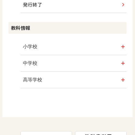
ABCシリーズ
発行終了
その他の教育資料
ABCシリーズ
情報科プラス
つなぐ つながる ICT
算数授業のススメ
その他の教育資料
まなびとプラス
その他の教育資料
その他の教育資料
その他の教育資料
教科情報
楽しい数学の授業を目指して
まなびとプラス
まなびとプラス
ABCシリーズ
小学校
その他の教育資料
社会
中学校
算数
社会 地理
高等学校
図画工作
社会 歴史
美術／工芸
道徳
社会 公民
情報
数学