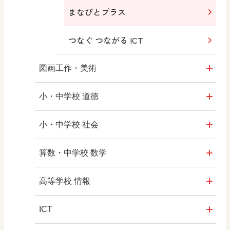
まなびとプラス
つなぐ つながる ICT
図画工作・美術
形 forme
小・中学校 道徳
十人虹色 ～「違う」の楽しみかた～
どうとくのひろば
小・中学校 社会
図工のみかた
どうする？とくだ先生！
社会科NAVI
算数・中学校 数学
―マンガで考える道徳教育
高校教科書×美術館
マンガでわかる社会科授業！
ROOT
高等学校 情報
どうする？とくだ先生！2
―マンガで考える道徳教育
ABCシリーズ
社会科NAVIプラス
全国学力・学習状況調査
ICT・Education
ICT
教科書活用のポイント