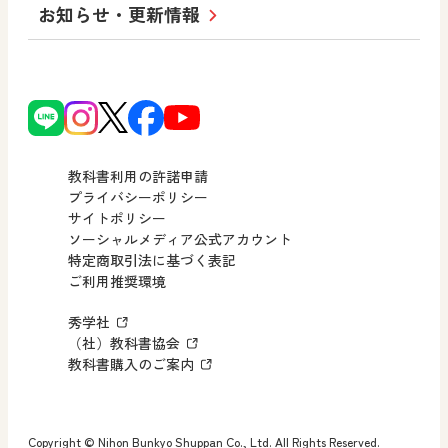
小・中学校 道徳
お知らせ・更新情報
会社概要
沿革
使ってみよう！
どうとくのひろば
日文の社会貢献活動
ずがこうさくの教科書
どうする？とくだ先生！
日本文教出版株式会社行動計画
図画工作科でのICT活用アイデア
ーマンガで考える道徳教育
次世代育成支援行動計画
読み物プラス
どうする？とくだ先生！2
個人番号および特定個人情報の
連載終了
ーマンガで考える道徳教育
教科書利用の許諾申請
適正な取扱いに関する基本方針
プライバシーポリシー
サイトポリシー
小・中学校 社会
採用情報
ソーシャルメディア公式アカウント
特定商取引法に基づく表記
社会科NAVI
ご利用推奨環境
FAQ・お問い合わせ
マンガでわかる社会科授業！
秀学社
社会科NAVIプラス
お知らせ・更新情報
（社）教科書協会
教科書購入のご案内
算数・中学校 数学
ROOT
Copyright © Nihon Bunkyo Shuppan Co., Ltd. All Rights Reserved.