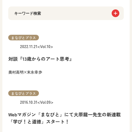
キーワード検索
小学校
社会
図画工作
道徳
まなびとプラス
2022.11.21
<Vol.10>
中学校
対談『13歳からのアート思考』
社会
美術
道徳
高等学校
奥村高明×末永幸歩
美術
まなびとプラス
2016.10.31
<Vol.09>
Webマガジン「まなびと」にて大原龍一先生の新連載
「学び！と道徳」スタート！