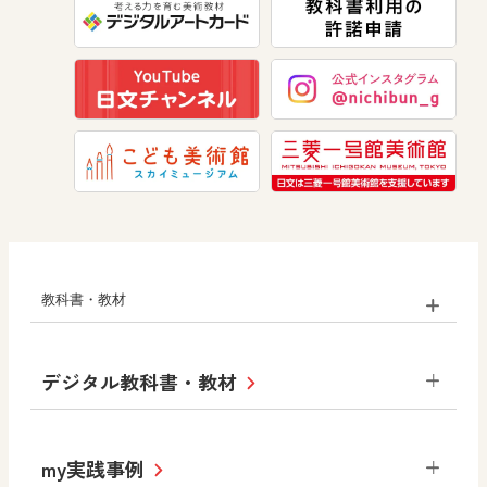
美術
道徳
教科書・教材
小学校
デジタル教科書・教材
社会
算数
図画工作
道徳
令和6年度版小学校・
my実践事例
令和7年度版中学校 デジタル教科書