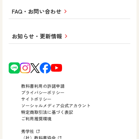
教科書・指導書等の訂正のご案内
学び！と人権
学び！と共生社会
大学・短大テキスト
十人虹色〜「違う」の楽しみかた〜
私たちの志 ―
ロゴマークについて
FAQ・お問い合わせ
美術／工芸
情報
児童・生徒のための
学び！とESD
学び！とPBL
Purpose
図工のみかた
高校教科書×美術館
学習支援コンテンツ
学び！とICT
社長メッセージ
日文の取り組み
小・中学校 道徳
お知らせ・更新情報
会社概要
沿革
使ってみよう！
どうとくのひろば
日文の社会貢献活動
ずがこうさくの教科書
どうする？とくだ先生！
日本文教出版株式会社行動計画
図画工作科でのICT活用アイデア
ーマンガで考える道徳教育
次世代育成支援行動計画
読み物プラス
どうする？とくだ先生！2
個人番号および特定個人情報の
連載終了
ーマンガで考える道徳教育
教科書利用の許諾申請
適正な取扱いに関する基本方針
プライバシーポリシー
サイトポリシー
小・中学校 社会
採用情報
ソーシャルメディア公式アカウント
特定商取引法に基づく表記
社会科NAVI
ご利用推奨環境
FAQ・お問い合わせ
マンガでわかる社会科授業！
秀学社
社会科NAVIプラス
お知らせ・更新情報
（社）教科書協会