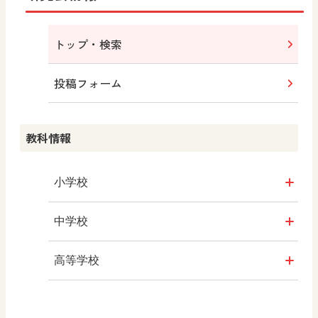
「全国地理教育学会 第20回大会」を追加し
ました。
トップ・検索
投稿フォーム
2026.07.28
「奈良教育大学附属小学校 第52回 教育研
教科情報
究会」を追加しました。
小学校
2026.07.27
社会
「大阪府小学校社会科教育研究会 第64回豊
中学校
能大会」を追加しました。
算数
社会 地理
高等学校
図画工作
社会 歴史
美術／工芸
2026.07.27