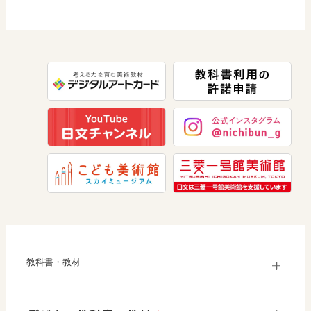
「池田市授業づくりスキルアップ研修会」を
道徳
社会 公民
情報
追加しました。
数学
2026.07.27
美術
「池田市立石橋小学校 公開研究会2026」を
追加しました。
道徳
2026.07.27
「令和8年度 新潟大学附属新潟小学校 初等教
育研究会」を追加しました。
教科書・教材
小学校