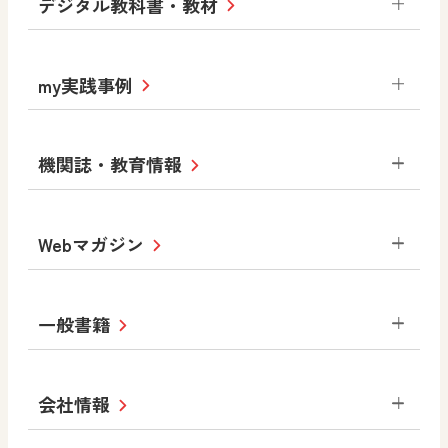
デジタル教科書・教材
社会
算数
図画工作
道徳
令和6年度版小学校・
my実践事例
令和7年度版中学校 デジタル教科書
中学校
サポートサイト
小学校
令和3年度版中学校 デジタル教科書・
社会 地理
社会 歴史
社会 公民
機関誌・教育情報
教材サポートサイト
書写（国語）
社会
算数
数学
美術
道徳
デジタルアートカード
生活
総合
図画工作
教科全般
Webマガジン
高等学校
色彩入門
道徳
体育
教育情報
MOVE
美術／工芸
情報
ABCシリーズ
その他の教育資料
まなびと
中学校
一般書籍
拡大教科書
ICT活用集
まなびとプラス
学び！と美術
学び！と道徳
社会 地理
社会 歴史
社会 公民
セミナー情報
研究会情報
学び！と道徳2
学び！と社会2
美術
道徳
指導用図書
教材・副読本
図画工作・美術
会社情報
お役立ちツール
学び！と地理
学び！と公民
一般図書
文科省刊行物
形 forme
高等学校