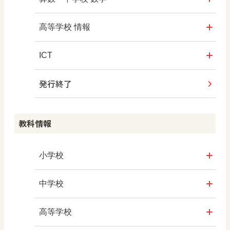
マンガでわかる社会科授業！
ROOT
高等学校 情報
社会科NAVIプラス
全国学力・学習状況調査
ICT・Education
ICT
教科書活用のポイント
発行終了
ABCシリーズ
情報科プラス
つなぐ つながる ICT
算数授業のススメ
その他の教育資料
その他の教育資料
その他の教育資料
教科情報
楽しい数学の授業を目指して
まなびとプラス
ABCシリーズ
小学校
その他の教育資料
社会
中学校
算数
社会 地理
高等学校