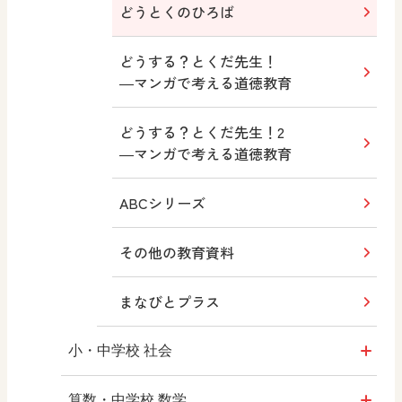
ABCシリーズ
十人虹色 ～「違う」の楽しみかた～
どうとくのひろば
その他の教育資料
図工のみかた
どうする？とくだ先生！
―マンガで考える道徳教育
まなびとプラス
高校教科書×美術館
どうする？とくだ先生！2
―マンガで考える道徳教育
つなぐ つながる ICT
ABCシリーズ
ABCシリーズ
その他の教育資料
その他の教育資料
まなびとプラス
まなびとプラス
小・中学校 社会
社会科NAVI
算数・中学校 数学