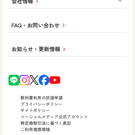
会社情報
お役立ちツール
学び！と地理
学び！と公民
一般図書
文科省刊行物
形 forme
高等学校
教科書・指導書等の訂正のご案内
学び！と人権
学び！と共生社会
大学・短大テキスト
十人虹色〜「違う」の楽しみかた〜
私たちの志 ―
ロゴマークについて
FAQ・お問い合わせ
美術／工芸
情報
児童・生徒のための
学び！とESD
学び！とPBL
Purpose
図工のみかた
高校教科書×美術館
学習支援コンテンツ
学び！とICT
社長メッセージ
日文の取り組み
小・中学校 道徳
お知らせ・更新情報
会社概要
沿革
使ってみよう！
どうとくのひろば
日文の社会貢献活動
ずがこうさくの教科書
どうする？とくだ先生！
日本文教出版株式会社行動計画
図画工作科でのICT活用アイデア
ーマンガで考える道徳教育
次世代育成支援行動計画
読み物プラス
どうする？とくだ先生！2
個人番号および特定個人情報の
連載終了
ーマンガで考える道徳教育
教科書利用の許諾申請
適正な取扱いに関する基本方針
プライバシーポリシー
サイトポリシー
小・中学校 社会
採用情報
ソーシャルメディア公式アカウント
特定商取引法に基づく表記
社会科NAVI
ご利用推奨環境
FAQ・お問い合わせ
マンガでわかる社会科授業！