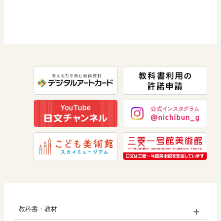
図画工作
社会 歴史
美術／工芸
道徳
社会 公民
情報
数学
美術
道徳
教科書・教材