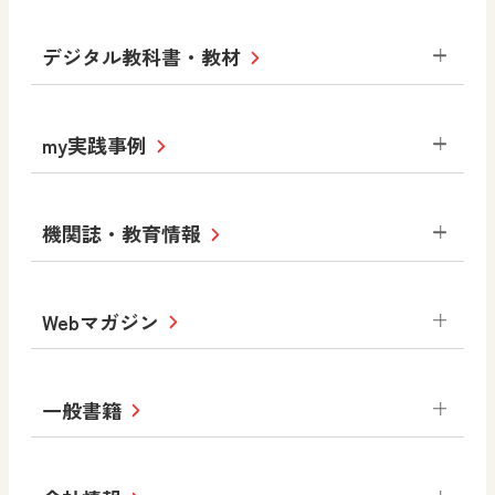
小学校
デジタル教科書・教材
社会
算数
図画工作
道徳
令和6年度版小学校・
my実践事例
令和7年度版中学校 デジタル教科書
中学校
サポートサイト
小学校
令和3年度版中学校 デジタル教科書・
社会 地理
社会 歴史
社会 公民
機関誌・教育情報
教材サポートサイト
書写（国語）
社会
算数
数学
美術
道徳
デジタルアートカード
生活
総合
図画工作
教科全般
Webマガジン
高等学校
色彩入門
道徳
体育
教育情報
MOVE
美術／工芸
情報
ABCシリーズ
その他の教育資料
まなびと
中学校
一般書籍
拡大教科書
ICT活用集
まなびとプラス
学び！と美術
学び！と道徳
社会 地理
社会 歴史
社会 公民
セミナー情報
研究会情報
学び！と道徳2
学び！と社会2
美術
道徳
指導用図書
教材・副読本
図画工作・美術