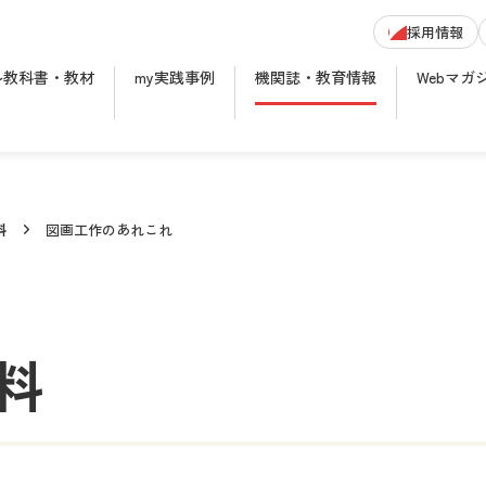
採用情報
ル教科書・教材
my実践事例
機関誌・教育情報
Webマガ
料
図画工作のあれこれ
料