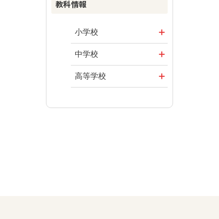
教科情報
まなびとプラ
資料
楽しい数学の
ス
授業を目指し
その他の教育
まなびとプラ
て
資料
小学校
ス
ABCシリーズ
社会
まなびとプラ
中学校
ス
その他の教育
算数
社会 地理
高等学校
資料
図画工作
社会 歴史
美術／工芸
道徳
社会 公民
情報
数学
美術
道徳