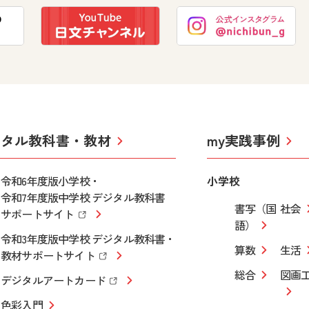
ジタル教科書・教材
my実践事例
令和6年度版小学校・
小学校
令和7年度版中学校 デジタル教科書
書写（国
社会
サポートサイト
語）
令和3年度版中学校 デジタル教科書・
算数
生活
教材サポートサイト
総合
図画
デジタルアートカード
色彩入門