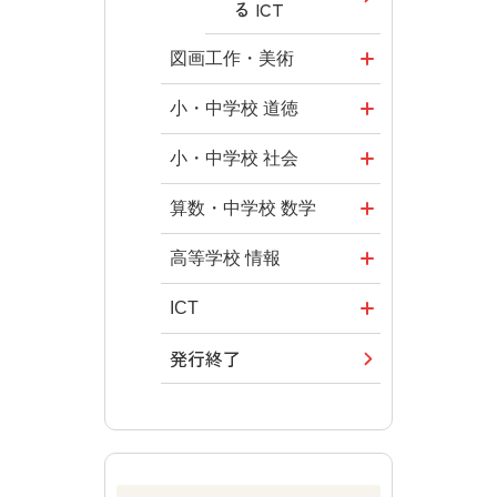
る ICT
図画工作・美術
形 forme
小・中学校 道徳
十人虹色 ～
どうとくのひ
小・中学校 社会
「違う」の楽
ろば
社会科NAVI
算数・中学校 数学
しみかた～
どうする？と
マンガでわか
ROOT
高等学校 情報
図工のみかた
くだ先生！
る社会科授
―マンガで考
全国学力・学
ICT・Educatio
ICT
高校教科書×
業！
える道徳教育
習状況調査
n
美術館
発行終了
つなぐ つなが
社会科NAVIプ
教科書活用の
どうする？と
情報科プラス
る ICT
ABCシリーズ
ラス
ポイント
くだ先生！2
―マンガで考
その他の教育
その他の教育
その他の教育
ABCシリーズ
算数授業のス
える道徳教育
資料
資料
資料
スメ
その他の教育
ABCシリーズ