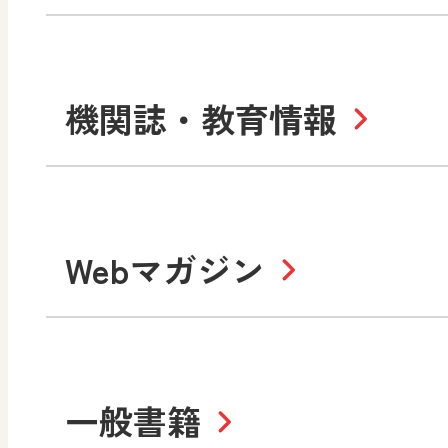
中学校
サポートサイト
社会 地理
社会 歴史
令和3年度版中学校 デジ
小学校
機関誌・教育情報
教材サポートサイト
数学
美術
書写（国語）
社会
デジタルアートカード
教科全般
高等学校
Webマガジン
色彩入門
生活
総合
教育情報
MO
美術／工芸
情報
道徳
体育
ABCシリーズ
そ
まなびと
一般書籍
拡大教科書
IC
中学校
まなびとプラス