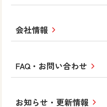
学び！と美術
学
セミナー情報
研
社会 地理
社会 歴史
学び！と道徳2
学
図画工作・美術
指導用図書
教
お役立ちツール
美術
道徳
会社情報
学び！と地理
学
形 forme
一般図書
文
教科書・指導書等の訂正
学び！と人権
学
高等学校
十人虹色〜「違う」の楽
大学・短大テキスト
児童・生徒のための
私たちの志 ―
ロ
FAQ・お問い合わせ
学習支援コンテンツ
学び！とESD
学び
美術／工芸
情報
図工のみかた
高
Purpose
学び！とICT
社長メッセージ
日
お知らせ・更新情報
会社概要
沿
小・中学校 道徳
使ってみよう！