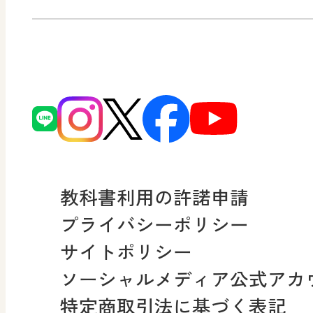
ずがこうさくの教科書
日文の社会貢献活動
どうとくのひろば
図画工作科でのICT活用ア
日本文教出版株式会社行
どうする？とくだ先生！
ーマンガで考える道徳教
読み物プラス
次世代育成支援行動計画
どうする？とくだ先生！2
連載終了
個人番号および特定個人
ーマンガで考える道徳教
教科書利用の許諾申請
適正な取扱いに関する基
プライバシーポリシー
採用情報
サイトポリシー
小・中学校 社会
ソーシャルメディア公式アカ
社会科NAVI
特定商取引法に基づく表記