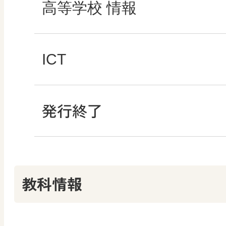
高校教科書×美術館
マンガでわかる社会
ROOT
高等学校 情報
どうする？とくだ先生
―マンガで考える道
ABCシリーズ
社会科NAVIプラス
全国学力・学習状況
ICT・Education
ICT
教科書活用のポイン
ABCシリーズ
発行終了
その他の教育資料
ABCシリーズ
情報科プラス
つなぐ つながる ICT
算数授業のススメ
その他の教育資料
その他の教育資料
まなびとプラス
その他の教育資料
その他の教育資料
教科情報
楽しい数学の授業を
まなびとプラス
まなびとプラス