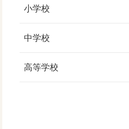
ABCシリーズ
小学校
その他の教育資料
社会
中学校
算数
社会 地理
高等学校
図画工作
社会 歴史
美術／工芸
社会 公民
道徳
情報