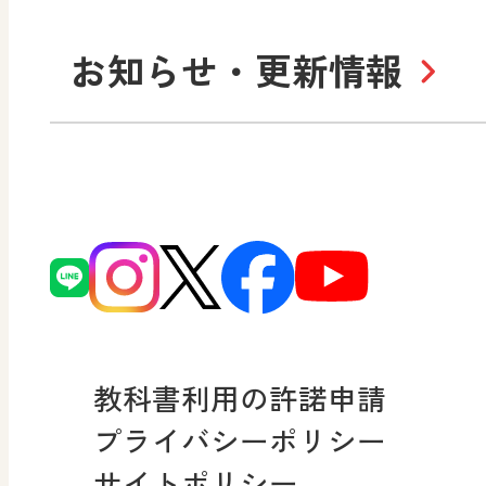
お知らせ・更新情報
会社概要
沿
小・中学校 道徳
使ってみよう！
ずがこうさくの教科書
日文の社会貢献活動
どうとくのひろば
図画工作科でのICT活用ア
日本文教出版株式会社行
どうする？とくだ先生！
ーマンガで考える道徳教
読み物プラス
次世代育成支援行動計画
どうする？とくだ先生！2
連載終了
個人番号および特定個人
ーマンガで考える道徳教
教科書利用の許諾申請
適正な取扱いに関する基
プライバシーポリシー
採用情報
サイトポリシー