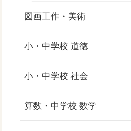
図画工作・美術
形 forme
小・中学校 道徳
十人虹色 ～「違う」
どうとくのひろば
小・中学校 社会
図工のみかた
どうする？とくだ先
社会科NAVI
算数・中学校 数学
―マンガで考える道