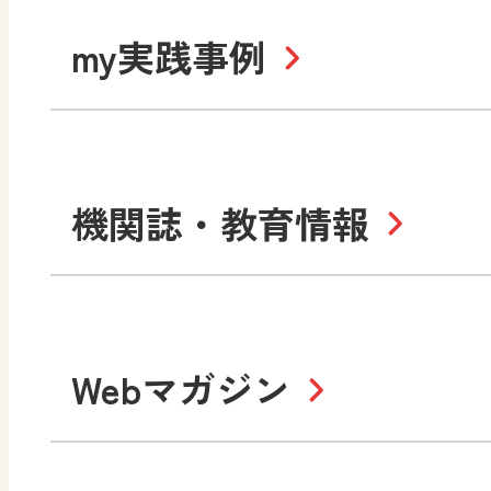
道徳
令和6年度版小学校・
my実践事例
令和7年度版中学校 デジ
中学校
サポートサイト
社会 地理
社会 歴史
令和3年度版中学校 デジ
小学校
機関誌・教育情報
教材サポートサイト
数学
美術
書写（国語）
社会
デジタルアートカード
教科全般
高等学校
Webマガジン
色彩入門
生活
総合
教育情報
MO
美術／工芸
情報
道徳
体育