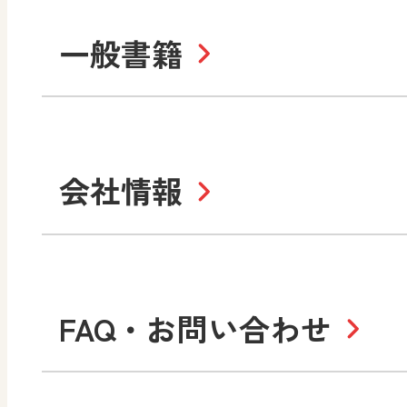
ABCシリーズ
そ
まなびと
一般書籍
拡大教科書
IC
中学校
まなびとプラス
学び！と美術
学
セミナー情報
研
社会 地理
社会 歴史
学び！と道徳2
学
図画工作・美術
指導用図書
教
お役立ちツール
美術
道徳
会社情報
学び！と地理
学
形 forme
一般図書
文
教科書・指導書等の訂正
学び！と人権
学
高等学校
十人虹色〜「違う」の楽
大学・短大テキスト
児童・生徒のための
私たちの志 ―
ロ
FAQ・お問い合わせ
学習支援コンテンツ
学び！とESD
学び
美術／工芸
情報
図工のみかた
高
Purpose
学び！とICT
社長メッセージ
日