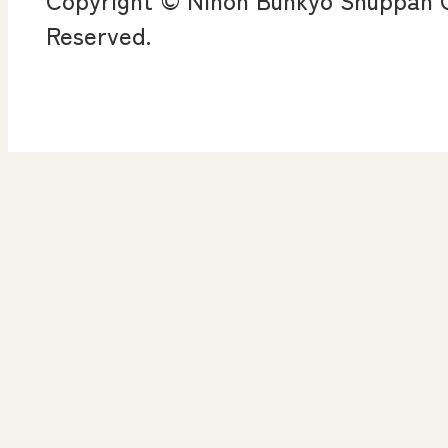
ン
Reserved.
算数授業のススメ
楽しい数学の授業を目
指して
高等学校 情報
ICT・Education
情
ICT