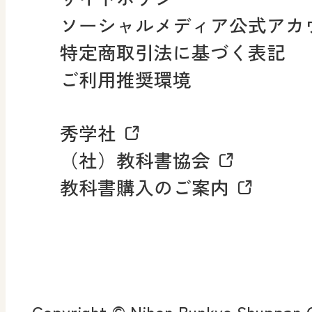
小・中学校 社会
ソーシャルメディア公式アカ
社会科NAVI
特定商取引法に基づく表記
FAQ・お問い合わせ
ご利用推奨環境
マンガでわかる社会科授
秀学社
社会科NAVIプラス
お知らせ・更新情報
（社）教科書協会
教科書購入のご案内
算数・中学校 数学
ROOT
全
査
Copyright © Nihon Bunkyo Shuppan Co