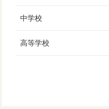
その他の教育資料
社会
中学校
算数
社会 地理
高等学校
図画工作
社会 歴史
美術／工芸
社会 公民
道徳
情報