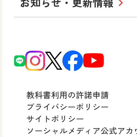
お知らせ・更新情報
会社概要
沿
小・中学校 道徳
使ってみよう！
ずがこうさくの教科書
日文の社会貢献活動
どうとくのひろば
図画工作科でのICT活用ア
日本文教出版株式会社行
どうする？とくだ先生！
ーマンガで考える道徳教
読み物プラス
次世代育成支援行動計画
どうする？とくだ先生！2
連載終了
個人番号および特定個人
ーマンガで考える道徳教
教科書利用の許諾申請
適正な取扱いに関する基
プライバシーポリシー
採用情報
サイトポリシー
小・中学校 社会
ソーシャルメディア公式アカ