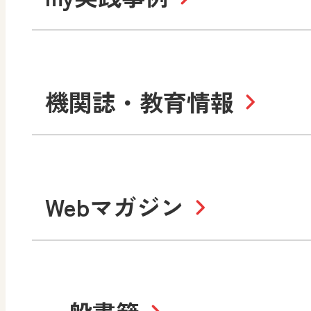
令和7年度版中学校 デジ
中学校
サポートサイト
社会 地理
社会 歴史
令和3年度版中学校 デジ
小学校
機関誌・教育情報
教材サポートサイト
数学
美術
書写（国語）
社会
デジタルアートカード
教科全般
高等学校
Webマガジン
色彩入門
生活
総合
教育情報
MO
美術／工芸
情報
道徳
体育
ABCシリーズ
そ
まなびと
拡大教科書
IC