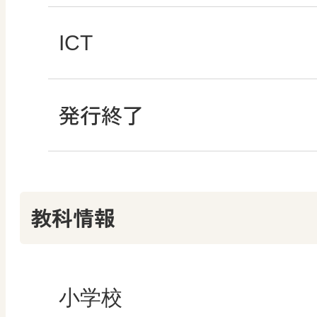
どうする？とくだ先生
―マンガで考える道
ABCシリーズ
社会科NAVIプラス
全国学力・学習状況
ICT・Education
ICT
教科書活用のポイン
ABCシリーズ
発行終了
その他の教育資料
ABCシリーズ
情報科プラス
つなぐ つながる ICT
算数授業のススメ
その他の教育資料
その他の教育資料
まなびとプラス
その他の教育資料
その他の教育資料
教科情報
楽しい数学の授業を
まなびとプラス
まなびとプラス
ABCシリーズ
小学校