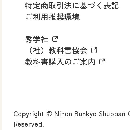
社会科NAVI
特定商取引法に基づく表記
FAQ・お問い合わせ
ご利用推奨環境
マンガでわかる社会科授
秀学社
社会科NAVIプラス
お知らせ・更新情報
（社）教科書協会
教科書購入のご案内
算数・中学校 数学
ROOT
全
査
Copyright © Nihon Bunkyo Shuppan Co
ン
Reserved.