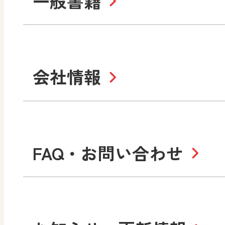
一般書籍
中学校
まなびとプラス
学び！と美術
学
セミナー情報
研
社会 地理
社会 歴史
学び！と道徳2
学
図画工作・美術
指導用図書
教
お役立ちツール
美術
道徳
会社情報
学び！と地理
学
形 forme
一般図書
文
教科書・指導書等の訂正
学び！と人権
学
高等学校
十人虹色〜「違う」の楽
大学・短大テキスト
児童・生徒のための
私たちの志 ―
ロ
FAQ・お問い合わせ
学習支援コンテンツ
学び！とESD
学び
美術／工芸
情報
図工のみかた
高
Purpose
学び！とICT
社長メッセージ
日