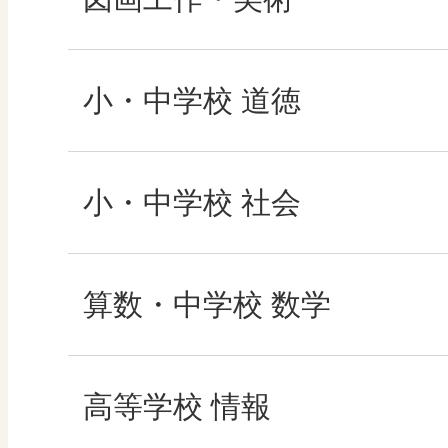
形 forme
小・中学校 道徳
十人虹色 ～「違う」
どうとくのひろば
小・中学校 社会
図工のみかた
どうする？とくだ先
社会科NAVI
算数・中学校 数学
―マンガで考える道
高校教科書×美術館
マンガでわかる社会
ROOT
高等学校 情報