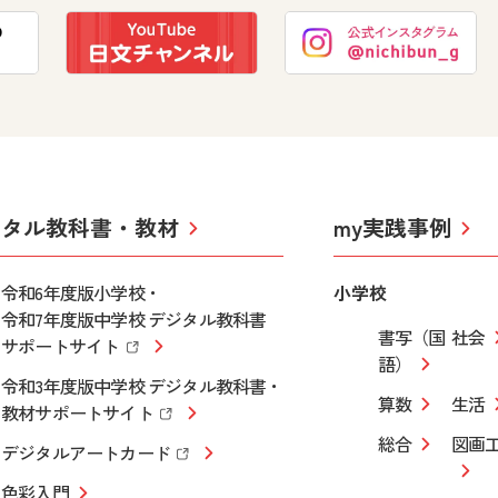
ジタル教科書・教材
my実践事例
令和6年度版小学校・
小学校
令和7年度版中学校 デジタル教科書
書写（国
社会
サポートサイト
語）
令和3年度版中学校 デジタル教科書・
算数
生活
教材サポートサイト
総合
図画
デジタルアートカード
色彩入門