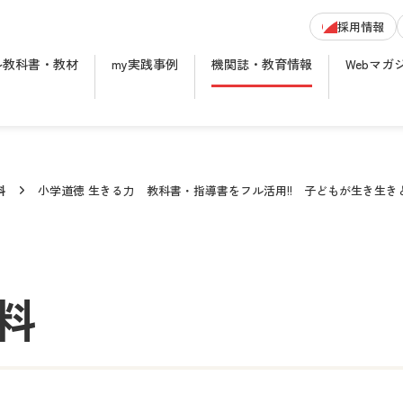
採用情報
ル教科書・教材
my実践事例
機関誌・教育情報
Webマガ
料
小学道徳 生きる力 教科書・指導書をフル活用!! 子どもが生き生
料