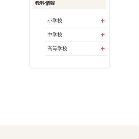
教科情報
まなびとプラ
資料
楽しい数学の
ス
授業を目指し
その他の教育
まなびとプラ
て
資料
小学校
ス
ABCシリーズ
社会
まなびとプラ
中学校
ス
その他の教育
算数
社会 地理
高等学校
資料
図画工作
社会 歴史
美術／工芸
道徳
社会 公民
情報
数学
美術
道徳