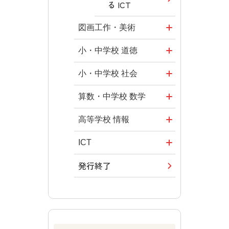
る ICT
図画工作・美術
形 forme
小・中学校 道徳
十人虹色 ～
どうとくのひ
小・中学校 社会
「違う」の楽
ろば
社会科NAVI
算数・中学校 数学
しみかた～
どうする？と
マンガでわか
ROOT
高等学校 情報
図工のみかた
くだ先生！
る社会科授
―マンガで考
全国学力・学
ICT・Educatio
ICT
高校教科書×
業！
える道徳教育
習状況調査
n
美術館
発行終了
つなぐ つなが
社会科NAVIプ
教科書活用の
どうする？と
情報科プラス
る ICT
ABCシリーズ
ラス
ポイント
くだ先生！2
―マンガで考
その他の教育
その他の教育
その他の教育
ABCシリーズ
算数授業のス
える道徳教育
資料
資料
資料
スメ
その他の教育
ABCシリーズ