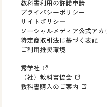
教科書利用の許諾申請
適正な取扱いに関する基
プライバシーポリシー
採用情報
サイトポリシー
小・中学校 社会
ソーシャルメディア公式アカ
社会科NAVI
特定商取引法に基づく表記
FAQ・お問い合わせ
ご利用推奨環境
マンガでわかる社会科授
秀学社
社会科NAVIプラス
お知らせ・更新情報
（社）教科書協会
教科書購入のご案内
算数・中学校 数学