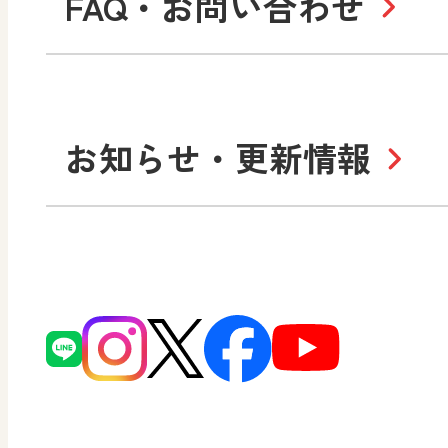
FAQ・お問い合わせ
学習支援コンテンツ
学び！とESD
学び
美術／工芸
情報
図工のみかた
高
Purpose
学び！とICT
社長メッセージ
日
お知らせ・更新情報
会社概要
沿
小・中学校 道徳
使ってみよう！
ずがこうさくの教科書
日文の社会貢献活動
どうとくのひろば
図画工作科でのICT活用ア
日本文教出版株式会社行
どうする？とくだ先生！
ーマンガで考える道徳教
読み物プラス
次世代育成支援行動計画
どうする？とくだ先生！2
連載終了
個人番号および特定個人
ーマンガで考える道徳教