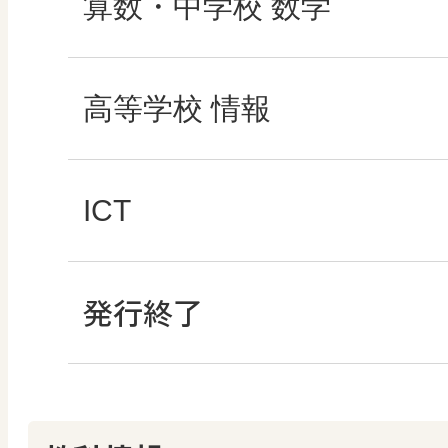
図工のみかた
どうする？とくだ先
社会科NAVI
算数・中学校 数学
―マンガで考える道
高校教科書×美術館
マンガでわかる社会
ROOT
高等学校 情報
どうする？とくだ先生
―マンガで考える道
ABCシリーズ
社会科NAVIプラス
全国学力・学習状況
ICT・Education
ICT
教科書活用のポイン
ABCシリーズ
発行終了
その他の教育資料
ABCシリーズ
情報科プラス
つなぐ つながる ICT
算数授業のススメ
その他の教育資料
その他の教育資料
まなびとプラス
その他の教育資料
その他の教育資料