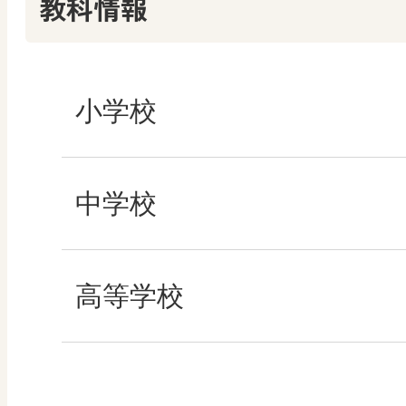
教科情報
楽しい数学の授業を
まなびとプラス
まなびとプラス
ABCシリーズ
小学校
その他の教育資料
社会
中学校
算数
社会 地理
高等学校
図画工作
社会 歴史
美術／工芸