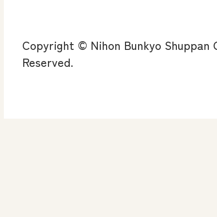
ROOT
全
査
Copyright © Nihon Bunkyo Shuppan Co
ン
Reserved.
算数授業のススメ
楽しい数学の授業を目
指して
高等学校 情報
ICT・Education
情