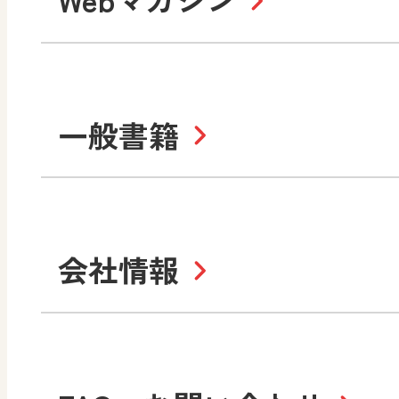
教育情報
MO
美術／工芸
情報
道徳
体育
ABCシリーズ
そ
まなびと
一般書籍
拡大教科書
IC
中学校
まなびとプラス
学び！と美術
学
セミナー情報
研
社会 地理
社会 歴史
学び！と道徳2
学
図画工作・美術
指導用図書
教
お役立ちツール
美術
道徳
会社情報
学び！と地理
学
形 forme
一般図書
文
教科書・指導書等の訂正
学び！と人権
学
高等学校
十人虹色〜「違う」の楽
大学・短大テキスト
児童・生徒のための
私たちの志 ―
ロ