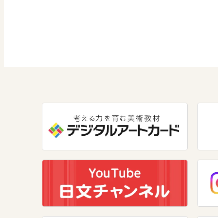
社会 公民
道徳
情報
数学
美術
道徳