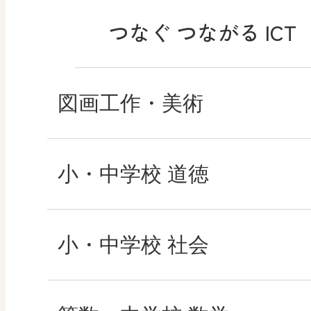
つなぐ つながる ICT
図画工作・美術
形 forme
小・中学校 道徳
十人虹色 ～「違う」
どうとくのひろば
小・中学校 社会