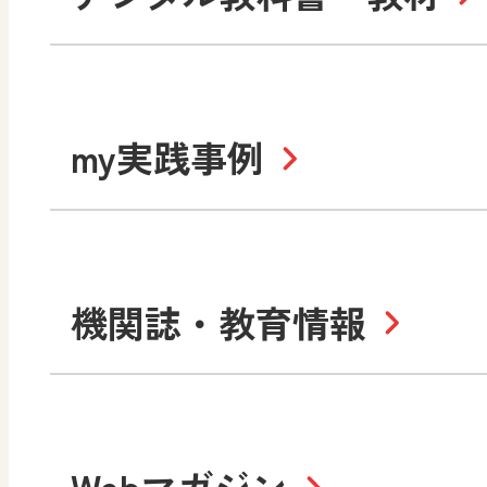
社会
算数
道徳
令和6年度版小学校・
my実践事例
令和7年度版中学校 デジ
中学校
サポートサイト
社会 地理
社会 歴史
令和3年度版中学校 デジ
小学校
機関誌・教育情報
教材サポートサイト
数学
美術
書写（国語）
社会
デジタルアートカード
教科全般
高等学校
Webマガジン
色彩入門
生活
総合