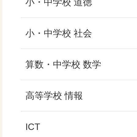
形 forme
小・中学校 道徳
十人虹色 ～「違う」
どうとくのひろば
小・中学校 社会
図工のみかた
どうする？とくだ先
社会科NAVI
算数・中学校 数学
―マンガで考える道
高校教科書×美術館
マンガでわかる社会
ROOT
高等学校 情報
どうする？とくだ先生
―マンガで考える道
ABCシリーズ
社会科NAVIプラス
全国学力・学習状況
ICT・Education
ICT