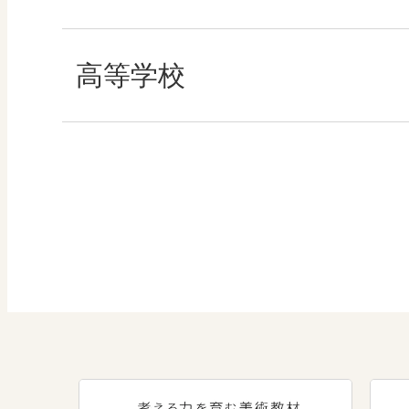
算数
社会 地理
高等学校
図画工作
社会 歴史
美術／工芸
社会 公民
道徳
情報
数学