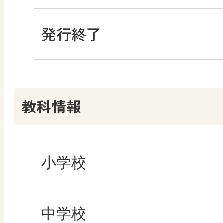
教科書活用のポイン
ABCシリーズ
発行終了
その他の教育資料
ABCシリーズ
情報科プラス
つなぐ つながる ICT
算数授業のススメ
その他の教育資料
その他の教育資料
まなびとプラス
その他の教育資料
その他の教育資料
教科情報
楽しい数学の授業を
まなびとプラス
まなびとプラス
ABCシリーズ
小学校
その他の教育資料
社会
中学校