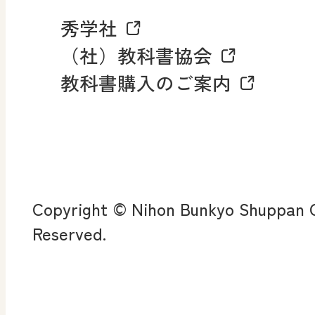
秀学社
社会科NAVIプラス
お知らせ・更新情報
（社）教科書協会
教科書購入のご案内
算数・中学校 数学
ROOT
全
査
Copyright © Nihon Bunkyo Shuppan Co
ン
Reserved.
算数授業のススメ
楽しい数学の授業を目