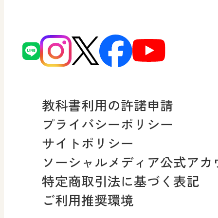
図画工作科でのICT活用ア
日本文教出版株式会社行
どうする？とくだ先生！
ーマンガで考える道徳教
読み物プラス
次世代育成支援行動計画
どうする？とくだ先生！2
連載終了
個人番号および特定個人
ーマンガで考える道徳教
教科書利用の許諾申請
適正な取扱いに関する基
プライバシーポリシー
採用情報
サイトポリシー
小・中学校 社会
ソーシャルメディア公式アカ
社会科NAVI
特定商取引法に基づく表記
FAQ・お問い合わせ
ご利用推奨環境
マンガでわかる社会科授