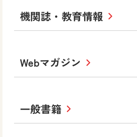
社会 地理
社会 歴史
令和3年度版中学校 デジ
小学校
機関誌・教育情報
教材サポートサイト
数学
美術
書写（国語）
社会
デジタルアートカード
教科全般
高等学校
Webマガジン
色彩入門
生活
総合
教育情報
MO
美術／工芸
情報
道徳
体育
ABCシリーズ
そ
まなびと
一般書籍
拡大教科書
IC
中学校
まなびとプラス
学び！と美術
学
セミナー情報
研
社会 地理
社会 歴史