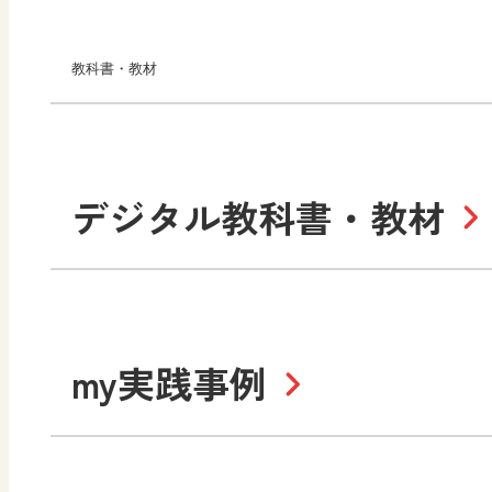
教科書・教材
小学校
デジタル教科書・教材
社会
算数
道徳
令和6年度版小学校・
my実践事例
令和7年度版中学校 デジ
中学校
サポートサイト