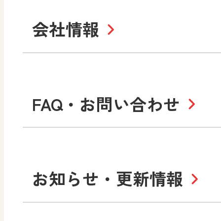
学び！と道徳2
学
図画工作・美術
指導用図書
教
お役立ちツール
美術
道徳
会社情報
学び！と地理
学
形 forme
一般図書
文
教科書・指導書等の訂正
学び！と人権
学
高等学校
十人虹色〜「違う」の楽
大学・短大テキスト
児童・生徒のための
私たちの志 ―
ロ
FAQ・お問い合わせ
学習支援コンテンツ
学び！とESD
学び
美術／工芸
情報
図工のみかた
高
Purpose
学び！とICT
社長メッセージ
日
お知らせ・更新情報
会社概要
沿
小・中学校 道徳
使ってみよう！
ずがこうさくの教科書
日文の社会貢献活動
どうとくのひろば