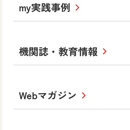
令和6年度版小学校・
my実践事例
令和7年度版中学校 デジ
中学校
サポートサイト
社会 地理
社会 歴史
令和3年度版中学校 デジ
小学校
機関誌・教育情報
教材サポートサイト
数学
美術
書写（国語）
社会
デジタルアートカード
教科全般
高等学校
Webマガジン
色彩入門
生活
総合
教育情報
MO
美術／工芸
情報
道徳
体育
ABCシリーズ
そ