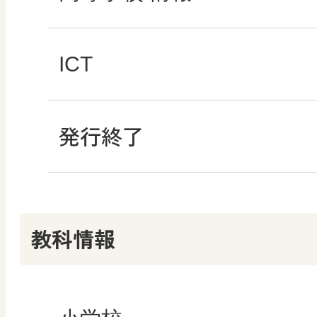
どうする？とくだ先生
―マンガで考える道
ABCシリーズ
社会科NAVIプラス
全国学力・学習状況
ICT・Education
ICT
教科書活用のポイン
ABCシリーズ
発行終了
その他の教育資料
ABCシリーズ
情報科プラス
つなぐ つながる ICT
算数授業のススメ
その他の教育資料
その他の教育資料
まなびとプラス
その他の教育資料
その他の教育資料
教科情報
楽しい数学の授業を
まなびとプラス
まなびとプラス
ABCシリーズ