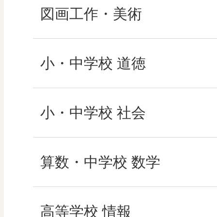
図画工作・美術
形 forme
小・中学校 道徳
十人虹色 ～「違う」
どうとくのひろば
小・中学校 社会
図工のみかた
どうする？とくだ先
社会科NAVI
算数・中学校 数学
―マンガで考える道
高校教科書×美術館
マンガでわかる社会
ROOT
高等学校 情報