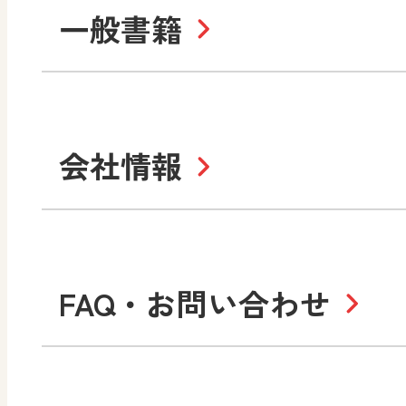
まなびと
一般書籍
拡大教科書
IC
中学校
まなびとプラス
学び！と美術
学
セミナー情報
研
社会 地理
社会 歴史
学び！と道徳2
学
図画工作・美術
指導用図書
教
お役立ちツール
美術
道徳
会社情報
学び！と地理
学
形 forme
一般図書
文
教科書・指導書等の訂正
学び！と人権
学
高等学校
十人虹色〜「違う」の楽
大学・短大テキスト
児童・生徒のための
私たちの志 ―
ロ
FAQ・お問い合わせ
学習支援コンテンツ
学び！とESD
学び
美術／工芸
情報
図工のみかた
高
Purpose
学び！とICT
社長メッセージ
日