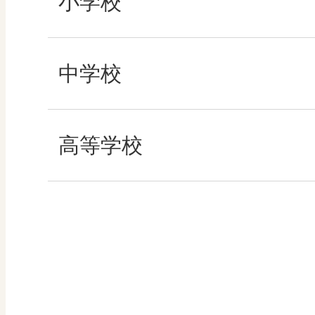
小学校
その他の教育資料
社会
中学校
算数
社会 地理
高等学校
図画工作
社会 歴史
美術／工芸
社会 公民
道徳
情報