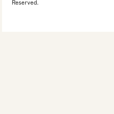
Reserved.
算数授業のススメ
楽しい数学の授業を目
指して
高等学校 情報
ICT・Education
情
ICT