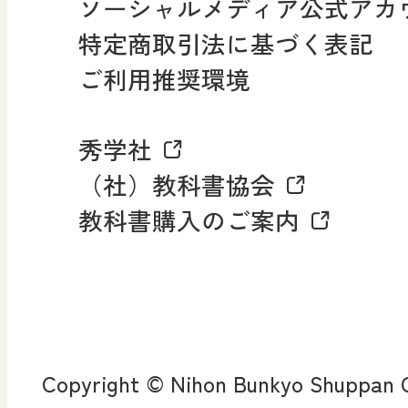
ソーシャルメディア公式アカ
社会科NAVI
特定商取引法に基づく表記
FAQ・お問い合わせ
ご利用推奨環境
マンガでわかる社会科授
秀学社
社会科NAVIプラス
お知らせ・更新情報
（社）教科書協会
教科書購入のご案内
算数・中学校 数学
ROOT
全
査
Copyright © Nihon Bunkyo Shuppan Co
ン