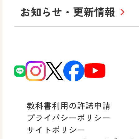
お知らせ・更新情報
会社概要
沿
小・中学校 道徳
使ってみよう！
ずがこうさくの教科書
日文の社会貢献活動
どうとくのひろば
図画工作科でのICT活用ア
日本文教出版株式会社行
どうする？とくだ先生！
ーマンガで考える道徳教
読み物プラス
次世代育成支援行動計画
どうする？とくだ先生！2
連載終了
個人番号および特定個人
ーマンガで考える道徳教
教科書利用の許諾申請
適正な取扱いに関する基
プライバシーポリシー
採用情報
サイトポリシー
小・中学校 社会