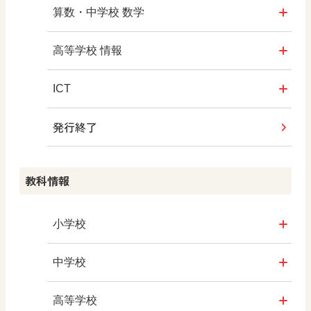
図工のみかた
どうする？とくだ先生！
社会科NAVI
算数・中学校 数学
―マンガで考える道徳教育
高校教科書×美術館
マンガでわかる社会科授業！
ROOT
高等学校 情報
どうする？とくだ先生！2
―マンガで考える道徳教育
ABCシリーズ
社会科NAVIプラス
全国学力・学習状況調査
ICT・Education
ICT
教科書活用のポイント
ABCシリーズ
発行終了
その他の教育資料
ABCシリーズ
情報科プラス
つなぐ つながる ICT
算数授業のススメ
その他の教育資料
まなびとプラス
その他の教育資料
その他の教育資料
その他の教育資料
教科情報
楽しい数学の授業を目指して
まなびとプラス
まなびとプラス
ABCシリーズ
小学校
その他の教育資料
社会
中学校
算数
社会 地理
高等学校