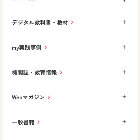
小学校
デジタル教科書・教材
社会
算数
図画工作
道徳
令和6年度版小学校・
my実践事例
令和7年度版中学校 デジタル教科書
中学校
サポートサイト
小学校
令和3年度版中学校 デジタル教科書・
社会 地理
社会 歴史
社会 公民
機関誌・教育情報
教材サポートサイト
書写（国語）
社会
算数
数学
美術
道徳
デジタルアートカード
生活
総合
図画工作
教科全般
Webマガジン
高等学校
色彩入門
道徳
体育
教育情報
MOVE
美術／工芸
情報
ABCシリーズ
その他の教育資料
まなびと
中学校
一般書籍
拡大教科書
ICT活用集
まなびとプラス
学び！と美術
学び！と道徳
社会 地理
社会 歴史
社会 公民
セミナー情報
研究会情報