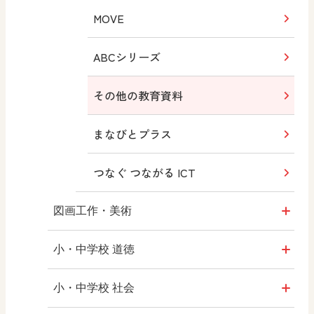
MOVE
ABCシリーズ
その他の教育資料
まなびとプラス
つなぐ つながる ICT
図画工作・美術
形 forme
小・中学校 道徳
十人虹色 ～「違う」の楽しみかた～
どうとくのひろば
小・中学校 社会