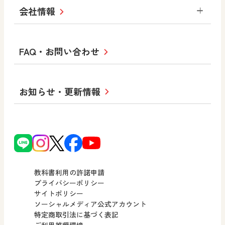
学び！と道徳2
学び！と社会2
美術
道徳
指導用図書
教材・副読本
図画工作・美術
会社情報
お役立ちツール
学び！と地理
学び！と公民
一般図書
文科省刊行物
形 forme
高等学校
教科書・指導書等の訂正のご案内
学び！と人権
学び！と共生社会
大学・短大テキスト
十人虹色〜「違う」の楽しみかた〜
私たちの志 ―
ロゴマークについて
FAQ・お問い合わせ
美術／工芸
情報
児童・生徒のための
学び！とESD
学び！とPBL
Purpose
図工のみかた
高校教科書×美術館
学習支援コンテンツ
学び！とICT
社長メッセージ
日文の取り組み
小・中学校 道徳
お知らせ・更新情報
会社概要
沿革
使ってみよう！
どうとくのひろば
日文の社会貢献活動
ずがこうさくの教科書
どうする？とくだ先生！
日本文教出版株式会社行動計画
図画工作科でのICT活用アイデア
ーマンガで考える道徳教育
次世代育成支援行動計画
読み物プラス
どうする？とくだ先生！2
個人番号および特定個人情報の
連載終了
ーマンガで考える道徳教育
教科書利用の許諾申請
適正な取扱いに関する基本方針
プライバシーポリシー
サイトポリシー
小・中学校 社会
採用情報
ソーシャルメディア公式アカウント
特定商取引法に基づく表記
社会科NAVI