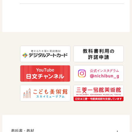
図画工作
社会 歴史
美術／工芸
道徳
社会 公民
情報
数学
美術
道徳
教科書・教材