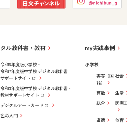
ジタル教科書・教材
my実践事例
令和6年度版小学校・
小学校
令和7年度版中学校 デジタル教科書
書写（国
社会
サポートサイト
語）
令和3年度版中学校 デジタル教科書・
算数
生活
教材サポートサイト
総合
図画
デジタルアートカード
色彩入門
道徳
体育