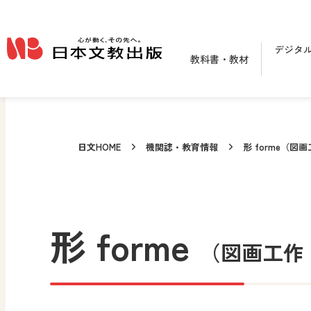
メインコンテンツへ移動
デジタ
教科書・教材
日文HOME
機関誌・教育情報
形 forme（図
形 forme
（図画工作