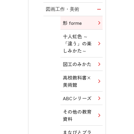
教育情報
図画工作・美術
MOVE
形 forme
ABCシリーズ
十人虹色 ～
「違う」の楽
その他の教育
しみかた～
資料
図工のみかた
まなびとプラ
ス
高校教科書×
美術館
つなぐ つなが
る ICT
ABCシリーズ
その他の教育
資料
まなびとプラ