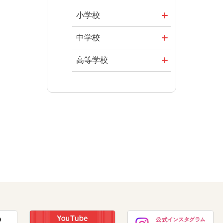
授業を目指し
その他の教育
まなびとプラ
て
資料
小学校
ス
ABCシリーズ
社会
まなびとプラ
中学校
ス
その他の教育
算数
社会 地理
高等学校
資料
図画工作
社会 歴史
美術／工芸
道徳
社会 公民
情報
数学
美術
道徳