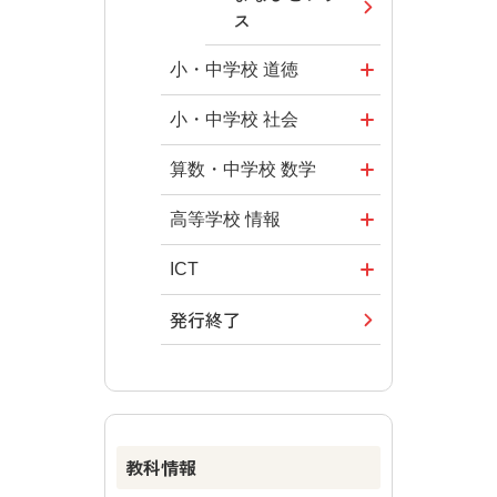
ス
小・中学校 道徳
どうとくのひ
小・中学校 社会
ろば
社会科NAVI
算数・中学校 数学
どうする？と
マンガでわか
ROOT
高等学校 情報
くだ先生！
る社会科授
―マンガで考
全国学力・学
ICT・Educatio
ICT
業！
える道徳教育
習状況調査
n
発行終了
つなぐ つなが
社会科NAVIプ
教科書活用の
どうする？と
情報科プラス
る ICT
ラス
ポイント
くだ先生！2
―マンガで考
その他の教育
その他の教育
ABCシリーズ
算数授業のス
える道徳教育
資料
資料
スメ
その他の教育
ABCシリーズ
教科情報
資料
楽しい数学の