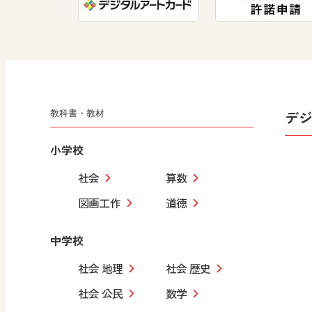
デ
教科書・教材
小学校
社会
算数
図画工作
道徳
中学校
社会 地理
社会 歴史
社会 公民
数学