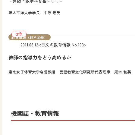
－算数・数学科を基にして－
環太平洋大学学長 中原 忠男
教育情報（教科全般）
2011.08.12
<日文の教育情報 No.103>
教師の指導力をどう高めるか
東京女子体育大学名誉教授 言語教育文化研究所代表理事 尾木 和英
機関誌・教育情報